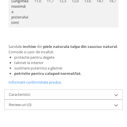
Lungimea
11,0
11,7
12,3
12,9
13,6
14,1
14,7
15,
maximă
a
piciorului
(cm)
Sandale
inchise
din
piele naturala talpa din cauciuc natural
.
Comode si usor de incaltat.
protectie pentru degete
talonet la interior
sustinere puternica a gleznei
potrivite pentru calapod normal/lat.
Informatii conformitate produs
Caracteristici
Review-uri
(0)