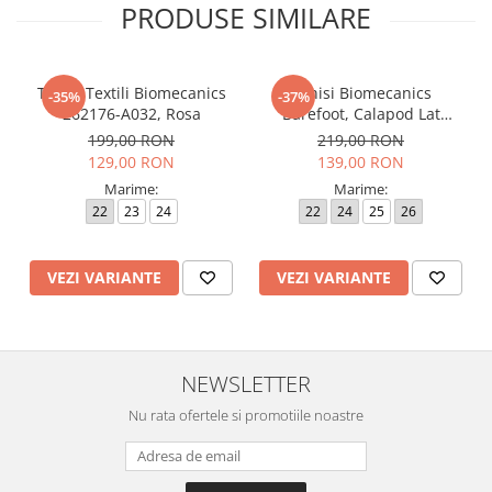
PRODUSE SIMILARE
Tenisi Textili Biomecanics
Tenisi Biomecanics
-35%
-37%
262176-A032, Rosa
Barefoot, Calapod Lat
262190-E032 Rosa
199,00 RON
219,00 RON
129,00 RON
139,00 RON
Marime:
Marime:
22
23
24
22
24
25
26
VEZI VARIANTE
VEZI VARIANTE
NEWSLETTER
Nu rata ofertele si promotiile noastre