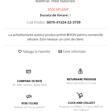
Material
:
Piele Naturala
STOC EPUIZAT
Durata de livrare:
1
Cod Produs:
G075-41324-22-3739
La achizitionarea acestui produs primiti
9
RON pentru comenzile
viitoare. Este necesar un cont de client.
Adauga la Favorite
Cere informatii
RETURNARE PRODUSE
CUMPARA IN RATE
Retur Garantat in 14 zile
BT, BRD, Garanti, Alpha Bank
CLICK AND COLLECT
0735.112.932
Plateste cu CARDUL si ridica GRATUIT
Suntem aici sa te ajutam!
din magazin!