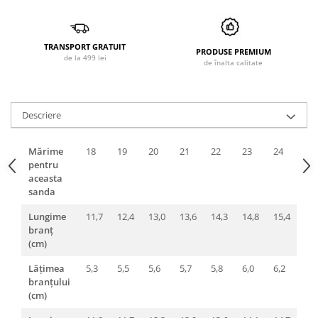
TRANSPORT GRATUIT
PRODUSE PREMIUM
de la 499 lei
de înalta calitate
Descriere
Mărime
18
19
20
21
22
23
24
25
pentru
aceasta
sanda
Lungime
11,7
12,4
13,0
13,6
14,3
14,8
15,4
16,
branț
(cm)
Lățimea
5,3
5,5
5,6
5,7
5,8
6,0
6,2
6,3
branțului
(cm)