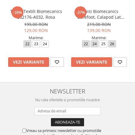
Tenisi Textili Biomecanics
Tenisi Biomecanics
-35%
-37%
262176-A032, Rosa
Barefoot, Calapod Lat
262190-E032 Rosa
199,00 RON
219,00 RON
129,00 RON
139,00 RON
Marime:
Marime:
22
23
24
22
24
25
26
VEZI VARIANTE
VEZI VARIANTE
NEWSLETTER
Nu rata ofertele si promotiile noastre
Vreau sa primesc newsletter cu promotiile