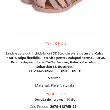
Tenisi
198,28 RON
Sandale barefoot, inchide la varf DD Step din
piele naturala
.
Calcai
intarit, talpa flexibila
. Potrivite pentru calapod normal/PUFOS
Produs disponibil si in TinTin Vulcan, Galeria Carrefour,
Sebastian 88, Bucuresti
CUM MASURAM PICIORUL CORECT!
Marime
:
Material
:
Piele Naturala
STOC EPUIZAT
Durata de livrare:
1-10 zile
Cod Produs:
G076-41876B-22