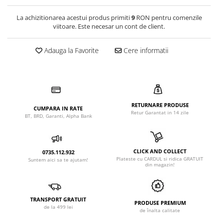
La achizitionarea acestui produs primiti
9
RON pentru comenzile
viitoare. Este necesar un cont de client.
Adauga la Favorite
Cere informatii
RETURNARE PRODUSE
CUMPARA IN RATE
Retur Garantat in 14 zile
BT, BRD, Garanti, Alpha Bank
CLICK AND COLLECT
0735.112.932
Plateste cu CARDUL si ridica GRATUIT
Suntem aici sa te ajutam!
din magazin!
TRANSPORT GRATUIT
PRODUSE PREMIUM
de la 499 lei
de înalta calitate