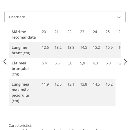
Descriere
Mărime
20
21
22
23
24
25
26
recomandata
Lungime
12,6
13,2
13,8
14,5
15,2
15,9
16,5
branț (cm)
Lățimea
5,4
5,5
5,8
5,9
6,0
6,0
6,3
branțului
(cm)
Lungimea
11,9
12,5
13,1
13,8
14,5
15,2
maximă a
piciorului
(cm)
Caracteristici: