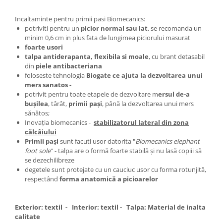
Incaltaminte pentru primii pasi Biomecanics:
potriviti pentru un
picior normal sau lat
, se recomanda un
minim 0,6 cm in plus fata de lungimea piciorului masurat
foarte usori
talpa antiderapanta, flexibila si moale
, cu brant detasabil
din
piele antibacteriana
foloseste tehnologia
Biogate ce ajuta la dezvoltarea unui
mers sanatos -
potrivit pentru toate etapele de dezvoltare m
ersul de-a
buşilea
, târât,
primii paşi
, până la dezvoltarea unui mers
sănătos;
Inovaţia biomecanics -
stabilizatorul lateral din zona
călcâiului
Primii paşi
sunt facuti usor datorita "
Biomecanics elephant
foot sole
" - talpa are o formă foarte stabilă şi nu lasă copiii să
se dezechilibreze
degetele sunt protejate cu un cauciuc usor cu forma rotunjită,
respectând
forma anatomică a picioarelor
Exterior: textil - Interior: textil - Talpa: Material de inalta
calitate