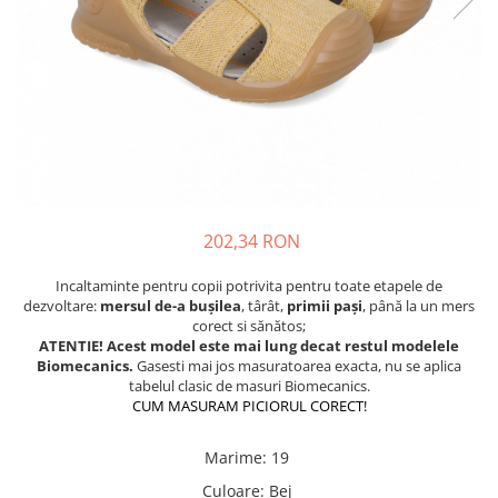
Tenisi
202,34 RON
Incaltaminte pentru copii potrivita pentru toate etapele de
dezvoltare:
mersul de-a buşilea
, târât,
primii paşi
, până la un mers
corect si sănătos;
ATENTIE! Acest model este mai lung decat restul modelele
Biomecanics.
Gasesti mai jos masuratoarea exacta, nu se aplica
tabelul clasic de masuri Biomecanics.
CUM MASURAM PICIORUL CORECT!
Marime
:
19
Culoare
:
Bej