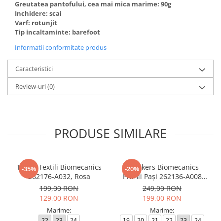
Greutatea pantofului, cea mai mica marime: 90g
Inchidere: scai
Varf: rotunjit
Tip incaltaminte: barefoot
Informatii conformitate produs
Caracteristici
Review-uri
(0)
PRODUSE SIMILARE
Tenisi Textili Biomecanics
Sneakers Biomecanics
-35%
-20%
262176-A032, Rosa
Primii Pași 262136-A008
Azul Marino
199,00 RON
249,00 RON
129,00 RON
199,00 RON
Marime:
Marime:
22
23
24
19
20
21
22
23
24