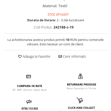
Material
:
Textil
STOC EPUIZAT
Durata de livrare:
2 - 3 zile lucratoare
Cod Produs:
242188-c-19
La achizitionarea acestui produs primiti
10
RON pentru comenzile
viitoare. Este necesar un cont de client.
Adauga la Favorite
Cere informatii
RETURNARE PRODUSE
CUMPARA IN RATE
Retur Garantat in 14 zile
BT, BRD, Garanti, Alpha Bank
CLICK AND COLLECT
0735.112.932