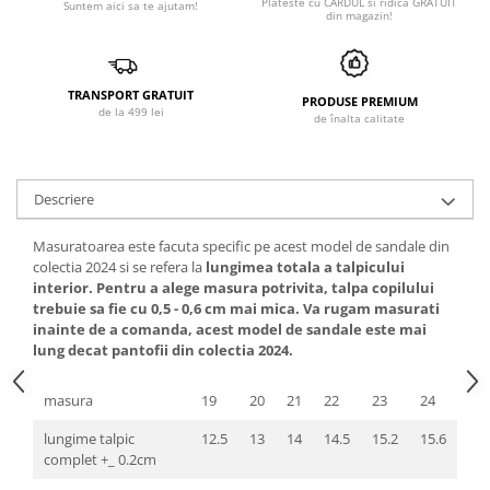
Plateste cu CARDUL si ridica GRATUIT
Suntem aici sa te ajutam!
din magazin!
TRANSPORT GRATUIT
PRODUSE PREMIUM
de la 499 lei
de înalta calitate
Descriere
Masuratoarea este facuta specific pe acest model de sandale din
colectia 2024 si se refera la
lungimea totala a talpicului
interior. Pentru a alege masura potrivita, talpa copilului
trebuie sa fie cu 0,5 - 0,6 cm mai mica. Va rugam masurati
inainte de a comanda, acest model de sandale este mai
lung decat pantofii din colectia 2024.
masura
19
20
21
22
23
24
lungime talpic
12.5
13
14
14.5
15.2
15.6
complet +_ 0.2cm