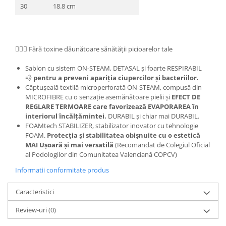
30
18.8 cm
👩🏼‍⚕️ Fără toxine dăunătoare sănătății picioarelor tale
Sablon cu sistem ON-STEAM, DETASAL și foarte RESPIRABIL
💨
pentru a preveni apariția ciupercilor și bacteriilor.
Căptușeală textilă microperforată ON-STEAM, compusă din
MICROFIBRE cu o senzație asemănătoare pielii și
EFECT DE
REGLARE TERMOARE care favorizează EVAPORAREA în
interiorul încălțămintei.
DURABIL și chiar mai DURABIL.
FOAMtech STABILIZER, stabilizator inovator cu tehnologie
FOAM.
Protecția și stabilitatea obișnuite cu o estetică
MAI Ușoară și mai versatilă
(Recomandat de Colegiul Oficial
al Podologilor din Comunitatea Valenciană COPCV)
Informatii conformitate produs
Caracteristici
Review-uri
(0)