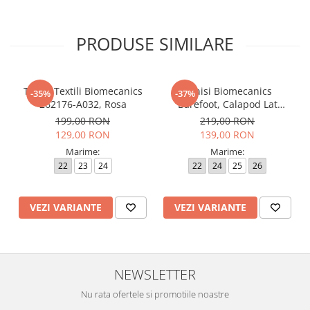
PRODUSE SIMILARE
Tenisi Textili Biomecanics
Tenisi Biomecanics
-35%
-37%
262176-A032, Rosa
Barefoot, Calapod Lat
262190-E032 Rosa
199,00 RON
219,00 RON
129,00 RON
139,00 RON
Marime:
Marime:
22
23
24
22
24
25
26
VEZI VARIANTE
VEZI VARIANTE
NEWSLETTER
Nu rata ofertele si promotiile noastre