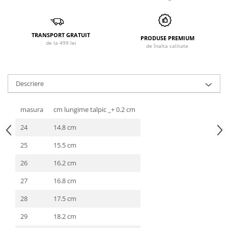
TRANSPORT GRATUIT
PRODUSE PREMIUM
de la 499 lei
de înalta calitate
Descriere
masura
cm lungime talpic _+ 0.2 cm
24
14.8 cm
25
15.5 cm
26
16.2 cm
27
16.8 cm
28
17.5 cm
29
18.2 cm