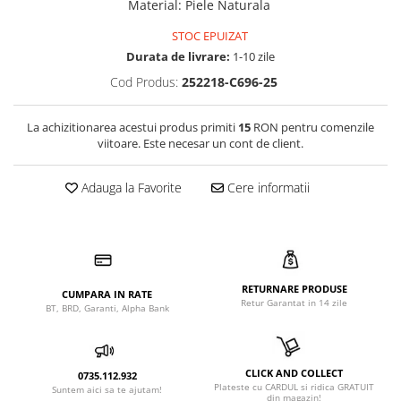
Material
:
Piele Naturala
STOC EPUIZAT
Durata de livrare:
1-10 zile
Cod Produs:
252218-C696-25
La achizitionarea acestui produs primiti
15
RON pentru comenzile
viitoare. Este necesar un cont de client.
Adauga la Favorite
Cere informatii
RETURNARE PRODUSE
CUMPARA IN RATE
Retur Garantat in 14 zile
BT, BRD, Garanti, Alpha Bank
CLICK AND COLLECT
0735.112.932
Plateste cu CARDUL si ridica GRATUIT
Suntem aici sa te ajutam!
din magazin!