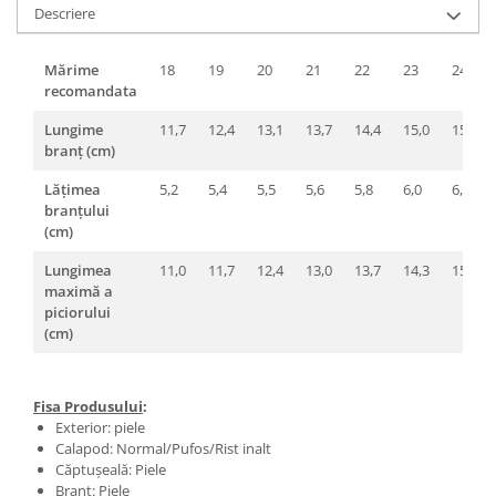
Descriere
Mărime
18
19
20
21
22
23
24
recomandata
Lungime
11,7
12,4
13,1
13,7
14,4
15,0
15,7
branț (cm)
Lățimea
5,2
5,4
5,5
5,6
5,8
6,0
6,2
branțului
(cm)
Lungimea
11,0
11,7
12,4
13,0
13,7
14,3
15,0
maximă a
piciorului
(cm)
Fisa Produsului
:
Exterior: piele
Calapod: Normal/Pufos/Rist inalt
Căptușeală: Piele
Brant: Piele