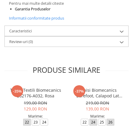
Pentru mai multe detalii citeste
Garantia Produselor
Informatii conformitate produs
Caracteristici
Review-uri
(0)
PRODUSE SIMILARE
Tenisi Textili Biomecanics
Tenisi Biomecanics
-35%
-37%
262176-A032, Rosa
Barefoot, Calapod Lat
262190-E032 Rosa
199,00 RON
219,00 RON
129,00 RON
139,00 RON
Marime:
Marime:
22
23
24
22
24
25
26