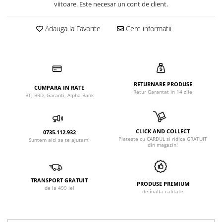
viitoare. Este necesar un cont de client.
Adauga la Favorite
Cere informatii
RETURNARE PRODUSE
CUMPARA IN RATE
Retur Garantat in 14 zile
BT, BRD, Garanti, Alpha Bank
CLICK AND COLLECT
0735.112.932
Plateste cu CARDUL si ridica GRATUIT
Suntem aici sa te ajutam!
din magazin!
TRANSPORT GRATUIT
PRODUSE PREMIUM
de la 499 lei
de înalta calitate