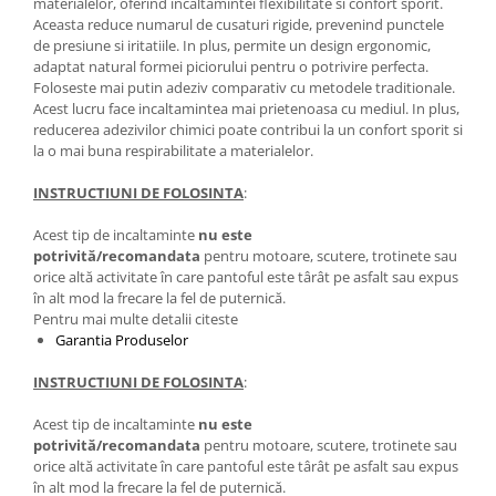
materialelor, oferind incaltamintei flexibilitate si confort sporit.
Aceasta reduce numarul de cusaturi rigide, prevenind punctele
de presiune si iritatiile. In plus, permite un design ergonomic,
adaptat natural formei piciorului pentru o potrivire perfecta.
Foloseste mai putin adeziv comparativ cu metodele traditionale.
Acest lucru face incaltamintea mai prietenoasa cu mediul. In plus,
reducerea adezivilor chimici poate contribui la un confort sporit si
la o mai buna respirabilitate a materialelor.
INSTRUCTIUNI DE FOLOSINTA
:
Acest tip de incaltaminte
nu este
potrivită/recomandata
pentru motoare, scutere, trotinete sau
orice altă activitate în care pantoful este târât pe asfalt sau expus
în alt mod la frecare la fel de puternică.
Pentru mai multe detalii citeste
Garantia Produselor
INSTRUCTIUNI DE FOLOSINTA
:
Acest tip de incaltaminte
nu este
potrivită/recomandata
pentru motoare, scutere, trotinete sau
orice altă activitate în care pantoful este târât pe asfalt sau expus
în alt mod la frecare la fel de puternică.