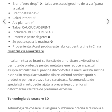
Brant "zero drop": ❌ talpa are aceasi grosime de la varf pana
la calcai
Brant detasabil: ✅
Calcai intarit: ✅
Arc plantar: ✅
Talpa: CAUCIUC ADERENT
Inchidere: VELCRO REGLABIL
Protectie peste degete: ⛔
Se poate spala la masina: ⛔
Provenienta: Acest produs este fabricat pentru tine in China
Brantul cu amortizare
Incaltamintea cu brant cu functie de amortizare a vibratiilor si
pernute de protectie pentru metatarsiene reduce impactul
asupra articulatiilor si previne disconfortul la mers. Acesta sustine
piciorul in timpul activitatilor zilnice, oferind confort sporit si
protectie pentru o dezvoltare sanatoasa. Recomandata de
specialisti in ortopedie, ajuta la prevenirea durerilor si
deformarilor cauzate de presiunea excesiva.
Tehnologia de coasere 3D
Tehnologia de coasere 3D asigura o imbinare precisa si durabila a