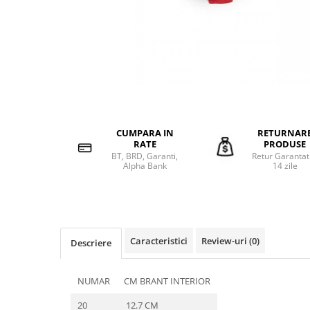
CUMPARA IN
RETURNAR
RATE
PRODUSE
BT, BRD, Garanti,
Retur Garantat
Alpha Bank
14 zile
Caracteristici
Review-uri
(0)
Descriere
NUMAR
CM BRANT INTERIOR
20
12.7 CM