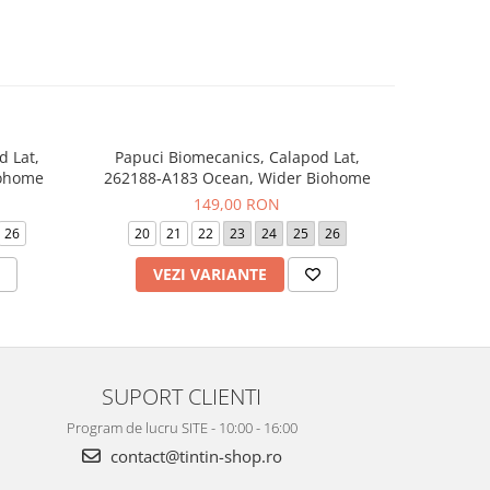
d Lat,
Papuci Biomecanics, Calapod Lat,
Sneaker
-20%
iohome
262188-A183 Ocean, Wider Biohome
262
149,00 RON
24
26
20
21
22
23
24
25
26
19
VEZI VARIANTE
V
SUPORT CLIENTI
Program de lucru SITE - 10:00 - 16:00
contact@tintin-shop.ro