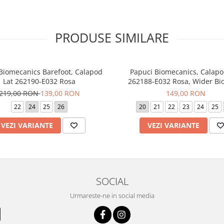
PRODUSE SIMILARE
 Biomecanics Barefoot, Calapod
Papuci Biomecanics, Calapo
Lat 262190-E032 Rosa
262188-E032 Rosa, Wider B
219,00 RON
139,00 RON
149,00 RON
22
24
25
26
20
21
22
23
24
25
VEZI VARIANTE
VEZI VARIANTE
SOCIAL
Urmareste-ne in social media