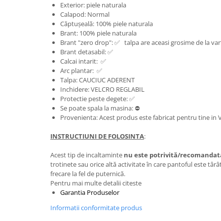
Exterior: piele naturala
Calapod: Normal
Căptușeală: 100% piele naturala
Brant: 100% piele naturala
Brant "zero drop": ✅ talpa are aceasi grosime de la varf
Brant detasabil: ✅
Calcai intarit: ✅
Arc plantar: ✅
Talpa: CAUCIUC ADERENT
Inchidere: VELCRO REGLABIL
Protectie peste degete: ✅
Se poate spala la masina: ⛔
Provenienta: Acest produs este fabricat pentru tine in
INSTRUCTIUNI DE FOLOSINTA
:
Acest tip de incaltaminte
nu este potrivită/recomandat
trotinete sau orice altă activitate în care pantoful este târâ
frecare la fel de puternică.
Pentru mai multe detalii citeste
Garantia Produselor
Informatii conformitate produs