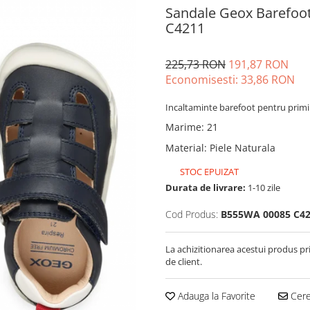
Sandale Geox Barefoo
C4211
225,73 RON
191,87 RON
Economisesti:
33,86
RON
Incaltaminte barefoot pentru primii
Marime
:
21
Material
:
Piele Naturala
STOC EPUIZAT
Durata de livrare:
1-10 zile
Cod Produs:
B555WA 00085 C42
La achizitionarea acestui produs pr
de client.
Adauga la Favorite
Cere 