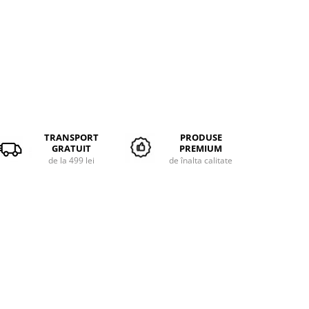
TRANSPORT
PRODUSE
GRATUIT
PREMIUM
de la 499 lei
de înalta calitate