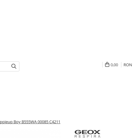
0,00
RON
eppieup Boy B555WA 00085 C4211