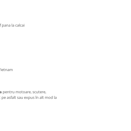
 pana la calcai
 Vietnam
a
pentru motoare, scutere,
t pe asfalt sau expus în alt mod la