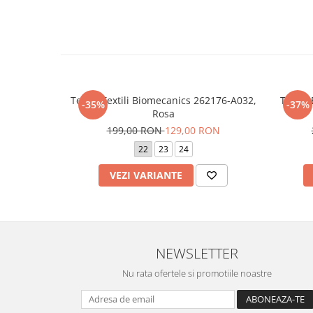
Tenisi Textili Biomecanics 262176-A032,
Tenisi
-35%
-37%
Rosa
199,00 RON
129,00 RON
22
23
24
VEZI VARIANTE
NEWSLETTER
Nu rata ofertele si promotiile noastre