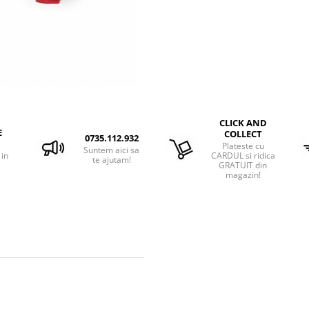
CLICK AND
E
COLLECT
0735.112.932
Plateste cu
Suntem aici sa
 in
CARDUL si ridica
te ajutam!
GRATUIT din
magazin!