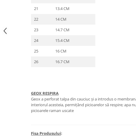
21
13.4 CM
22
14 CM
23
14.7 CM
24
15.4 CM
25
16 CM
26
16.7 CM
GEOX RESPIRA
Geox a perforat talpa din cauciuc și a introdus o membrană 
interiorul acesteia, permițând picioarelor să respire; apa n
picioarele raman uscate
Fisa Produsului
: