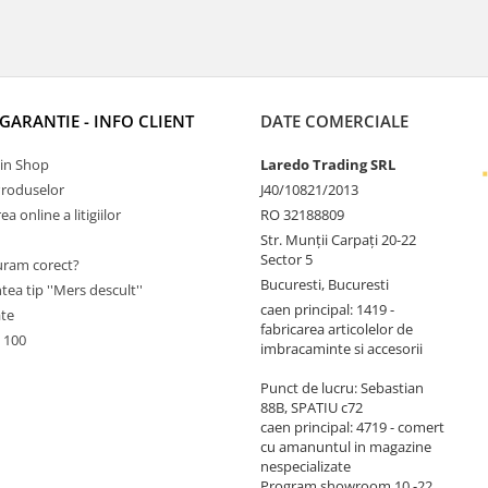
 GARANTIE - INFO CLIENT
DATE COMERCIALE
Tin Shop
Laredo Trading SRL
Produselor
J40/10821/2013
a online a litigiilor
RO 32188809
Str. Munții Carpați 20-22
Sector 5
ram corect?
Bucuresti, Bucuresti
tea tip ''Mers descult''
caen principal: 1419 -
ate
fabricarea articolelor de
 100
imbracaminte si accesorii
Punct de lucru: Sebastian
88B, SPATIU c72
caen principal: 4719 - comert
cu amanuntul in magazine
nespecializate
Program showroom 10 -22