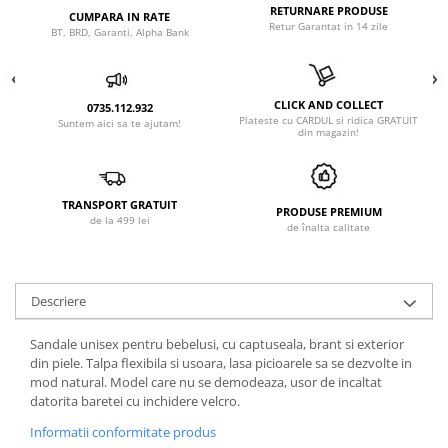
RETURNARE PRODUSE
CUMPARA IN RATE
Retur Garantat in 14 zile
BT, BRD, Garanti, Alpha Bank
CLICK AND COLLECT
0735.112.932
Plateste cu CARDUL si ridica GRATUIT
Suntem aici sa te ajutam!
din magazin!
TRANSPORT GRATUIT
PRODUSE PREMIUM
de la 499 lei
de înalta calitate
Descriere
Sandale unisex pentru bebelusi, cu captuseala, brant si exterior
din piele. Talpa flexibila si usoara, lasa picioarele sa se dezvolte in
mod natural. Model care nu se demodeaza, usor de incaltat
datorita baretei cu inchidere velcro.
Informatii conformitate produs