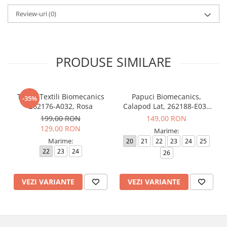
Review-uri
(0)
PRODUSE SIMILARE
Tenisi Textili Biomecanics
Papuci Biomecanics,
-35%
262176-A032, Rosa
Calapod Lat, 262188-E032
Rosa, Wider Biohome
199,00 RON
149,00 RON
129,00 RON
Marime:
Marime:
20
21
22
23
24
25
22
23
24
26
VEZI VARIANTE
VEZI VARIANTE