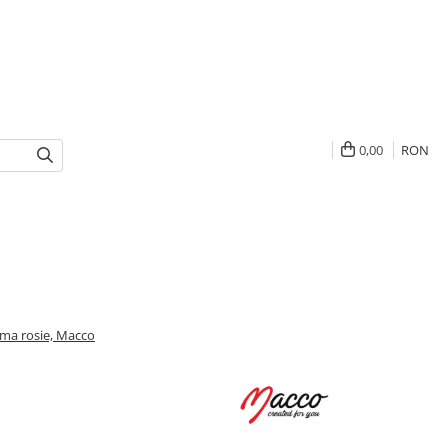
0,00
RON
ama rosie, Macco