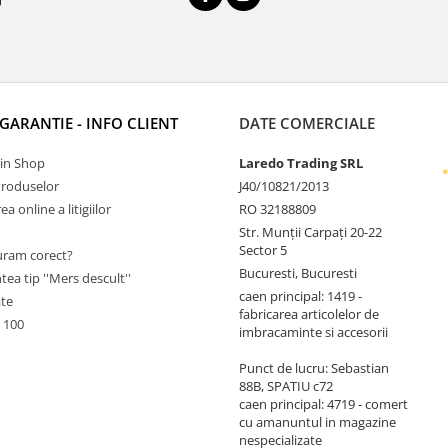
 GARANTIE - INFO CLIENT
DATE COMERCIALE
Tin Shop
Laredo Trading SRL
Produselor
J40/10821/2013
a online a litigiilor
RO 32188809
Str. Munții Carpați 20-22
Sector 5
ram corect?
Bucuresti, Bucuresti
tea tip ''Mers descult''
caen principal: 1419 -
ate
fabricarea articolelor de
 100
imbracaminte si accesorii
Punct de lucru: Sebastian
88B, SPATIU c72
caen principal: 4719 - comert
cu amanuntul in magazine
nespecializate