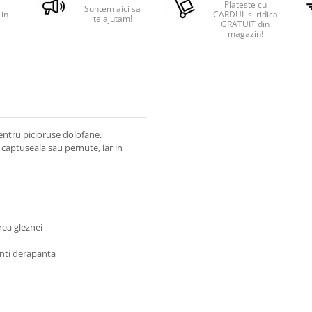
Plateste cu
Suntem aici sa
 in
CARDUL si ridica
te ajutam!
GRATUIT din
magazin!
entru picioruse dolofane.
a captuseala sau pernute, iar in
erea gleznei
anti derapanta