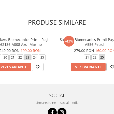
PRODUSE SIMILARE
kers Biomecanics Primii Pași
Sandale Biomecanics Primii Paș
-43%
262136-A008 Azul Marino
A556 Petrol
249,00 RON
199,00 RON
279,00 RON
160,00 RO
20
21
22
23
24
25
21
22
25
VEZI VARIANTE
VEZI VARIANTE
SOCIAL
Urmareste-ne in social media