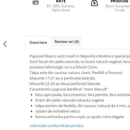
RATE
PRODUSE
BT, BRD, Garanti,
Retur Garantat
Alpha Bank
14 zile
Review-uri
(0)
Descriere
Papuceii Macco sunt creati in Republica Moldova special p
Sunt facuti din piele naturala, cu brant tabacit vegetal, far
procesul tehnologic nu s-a folosit Crom.
Talpa este din cauciuc natura. Usori, flexibili si frumosi.
Masurile 17-21 au o perforatie laterala.
Masurile 22-23 au doua perforatii laterale.
Caracteristici papucei Barefoot "mers descult"
fara captuseala, fara intarituri, fara pernite, fara sustin
brant din piele naturala tabacita vegetal
talpa extrem de fexibila, din cauciuc natural de 3 mm, 
sistem de inchidere velcro
forma antomica pentru copii, cu spatiu intre degete
Informatii conformitate produs