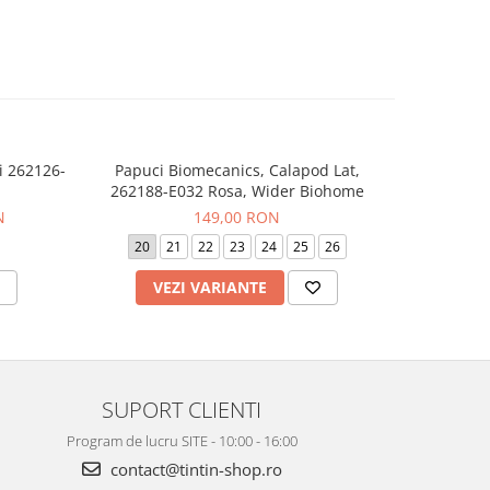
i 262126-
Papuci Biomecanics, Calapod Lat,
Sandale T
-30%
262188-E032 Rosa, Wider Biohome
Calap
N
149,00 RON
22
20
21
22
23
24
25
26
21
VEZI VARIANTE
V
SUPORT CLIENTI
Program de lucru SITE - 10:00 - 16:00
contact@tintin-shop.ro