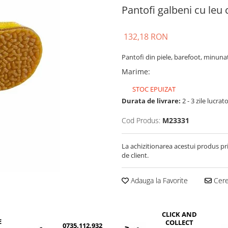
Pantofi galbeni cu leu
132,18 RON
Pantofi din piele, barefoot, minuna
Marime
:
STOC EPUIZAT
Durata de livrare:
2 - 3 zile lucrat
Cod Produs:
M23331
La achizitionarea acestui produs pr
de client.
Adauga la Favorite
Cere 
CLICK AND
E
COLLECT
0735.112.932