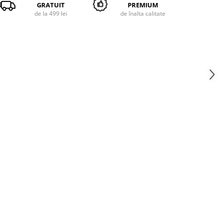
GRATUIT
PREMIUM
de la 499 lei
de înalta calitate