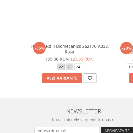
Tenisi Textili Biomecanics 262176-A032,
Snea
-35%
-20%
Rosa
199,00 RON
129,00 RON
22
23
24
19
VEZI VARIANTE
NEWSLETTER
Nu rata ofertele si promotiile noastre