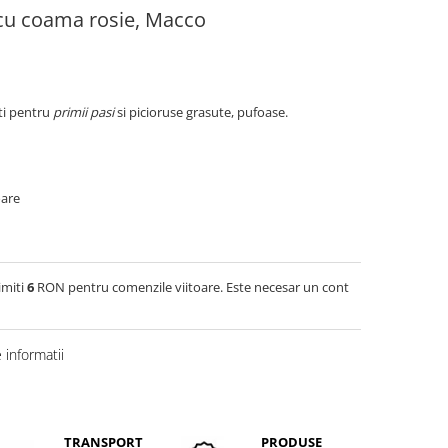
 cu coama rosie, Macco
ti pentru
primii pasi
si picioruse grasute, pufoase.
oare
imiti
6
RON pentru comenzile viitoare. Este necesar un cont
informatii
TRANSPORT
PRODUSE