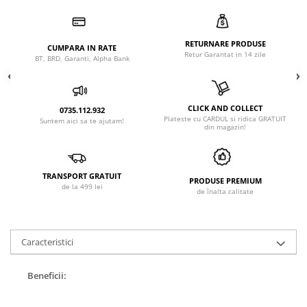
RETURNARE PRODUSE
CUMPARA IN RATE
Retur Garantat in 14 zile
BT, BRD, Garanti, Alpha Bank
CLICK AND COLLECT
0735.112.932
Plateste cu CARDUL si ridica GRATUIT
Suntem aici sa te ajutam!
din magazin!
TRANSPORT GRATUIT
PRODUSE PREMIUM
de la 499 lei
de înalta calitate
Caracteristici
Beneficii: