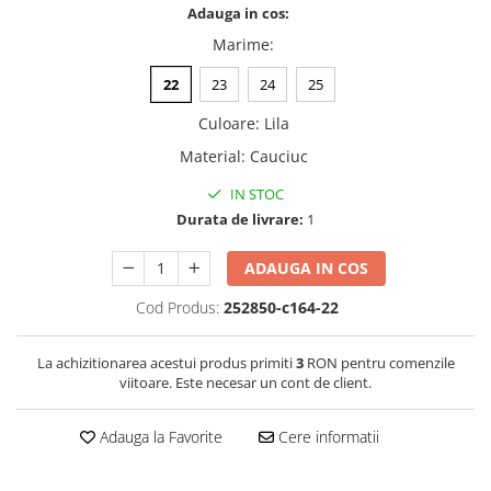
Adauga in cos:
Marime
:
22
23
24
25
Culoare
:
Lila
Material
:
Cauciuc
IN STOC
Durata de livrare:
1
ADAUGA IN COS
Cod Produs:
252850-c164-22
La achizitionarea acestui produs primiti
3
RON pentru comenzile
viitoare. Este necesar un cont de client.
Adauga la Favorite
Cere informatii