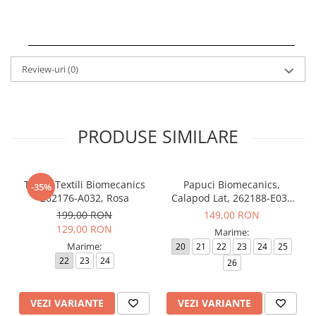
Review-uri
(0)
PRODUSE SIMILARE
Tenisi Textili Biomecanics
Papuci Biomecanics,
-35%
262176-A032, Rosa
Calapod Lat, 262188-E032
Rosa, Wider Biohome
199,00 RON
149,00 RON
129,00 RON
Marime:
Marime:
20
21
22
23
24
25
22
23
24
26
VEZI VARIANTE
VEZI VARIANTE