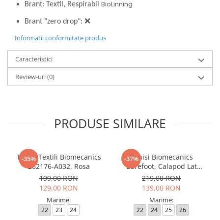
BioLinning
Brant: Textil, Respirabil
Brant "zero drop":
❌
Informatii conformitate produs
Caracteristici
Review-uri
(0)
PRODUSE SIMILARE
Tenisi Textili Biomecanics
Tenisi Biomecanics
-35%
-37%
262176-A032, Rosa
Barefoot, Calapod Lat
262190-E032 Rosa
199,00 RON
219,00 RON
129,00 RON
139,00 RON
Marime:
Marime:
22
23
24
22
24
25
26