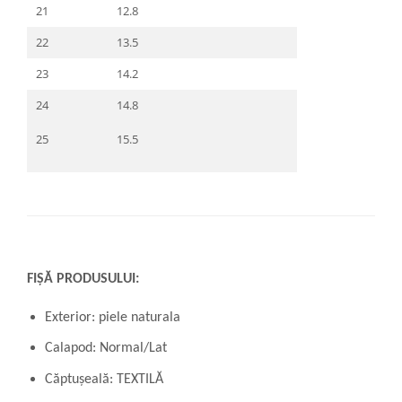
21
12.8
22
13.5
23
14.2
24
14.8
25
15.5
FIȘĂ PRODUSULUI:
Exterior: piele naturala
Calapod: Normal/Lat
Căptușeală: TEXTILĂ