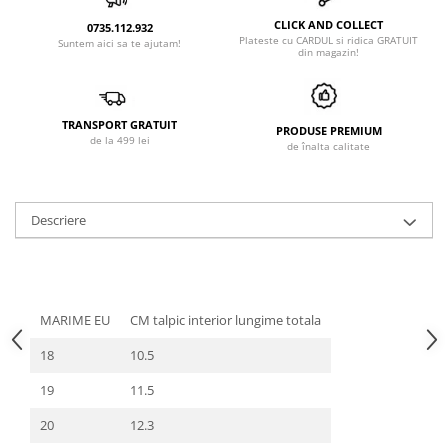
CLICK AND COLLECT
0735.112.932
Plateste cu CARDUL si ridica GRATUIT
Suntem aici sa te ajutam!
din magazin!
TRANSPORT GRATUIT
PRODUSE PREMIUM
de la 499 lei
de înalta calitate
Descriere
MARIME EU
CM talpic interior lungime totala
18
10.5
19
11.5
20
12.3