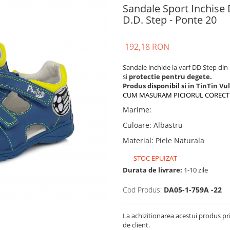
Sandale Sport Inchise D
D.D. Step - Ponte 20
192,18 RON
Sandale inchide la varf DD Step din
si
protectie pentru degete.
Produs disponibil si in TinTin Vu
CUM MASURAM PICIORUL CORECT
Marime
:
Culoare
:
Albastru
Material
:
Piele Naturala
STOC EPUIZAT
Durata de livrare:
1-10 zile
Cod Produs:
DA05-1-759A -22
La achizitionarea acestui produs pr
de client.