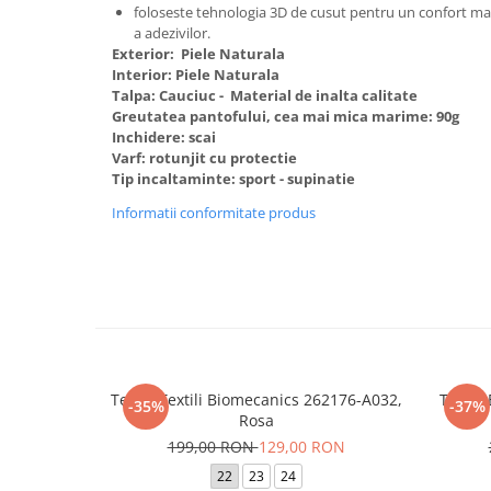
foloseste tehnologia 3D de cusut pentru un confort max
a adezivilor.
Exterior: Piele Naturala
Interior: Piele Naturala
Talpa: Cauciuc - Material de inalta calitate
Greutatea pantofului, cea mai mica marime: 90g
Inchidere: scai
Varf: rotunjit cu protectie
Tip incaltaminte: sport - supinatie
Informatii conformitate produs
Tenisi Textili Biomecanics 262176-A032,
Tenisi
-35%
-37%
Rosa
199,00 RON
129,00 RON
22
23
24