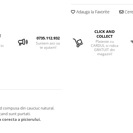
Adauga la Favorite
Cere 
CLICK AND
E
COLLECT
0735.112.932
Plateste cu
Suntem aici sa
 in
CARDUL si ridica
te ajutam!
GRATUIT din
magazin!
nd compusa din cauciuc natural.
cand sunt purtati.
 corecta a piciorului.