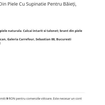
in Piele Cu Supinatie Pentru Băieți,
piele naturala
.
Calcai intarit si talonet;
brant din piele
lcan, Galeria Carrefour, Sebastian 88, Bucuresti
!
imiti
9
RON pentru comenzile viitoare. Este necesar un cont