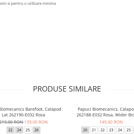
im si pentru o utilizare minima
PRODUSE SIMILARE
 Biomecanics Barefoot, Calapod
Papuci Biomecanics, Calapo
Lat 262190-E032 Rosa
262188-E032 Rosa, Wider B
219,00 RON
139,00 RON
149,00 RON
22
24
25
26
20
21
22
23
24
25