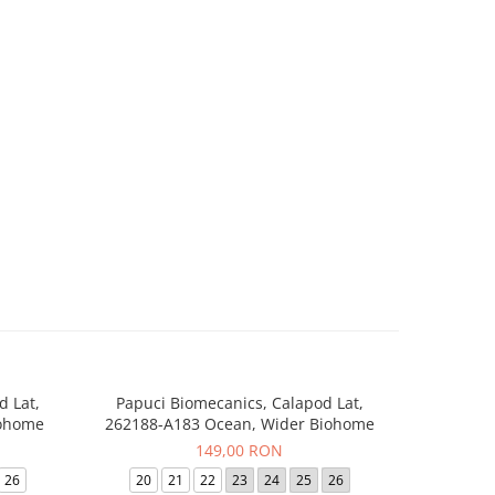
d Lat,
Papuci Biomecanics, Calapod Lat,
Sneaker
-20%
iohome
262188-A183 Ocean, Wider Biohome
262
149,00 RON
24
26
20
21
22
23
24
25
26
19