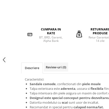
CUMPARA IN
RETURNAR
RATE
PRODUSE
BT, BRD, Garanti,
Retur Garantat
Alpha Bank
14 zile
Review-uri
(0)
Descriere
Caracteristici:
Sandale comode
, confectionati din
piele moale
Talpa exterioara este
aderenta
, usoara si
flexibila
fii
Talpa interioara din piele asigura un maxim de confort 
Designul este special conceput pentru dezvoltarea
Datorita modelului cu
scai
sunt usor de incaltat.
Recomandat in special pentru
calapod norma/lat.