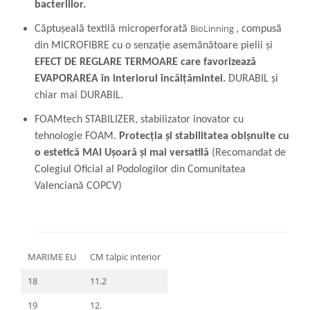
bacteriilor.
BioLinning
Căptușeală textilă microperforată
, compusă
din MICROFIBRE cu o senzație asemănătoare pielii și
EFECT DE REGLARE TERMOARE care favorizează
EVAPORAREA în interiorul încălțămintei.
DURABIL și
chiar mai DURABIL.
FOAMtech STABILIZER, stabilizator inovator cu
tehnologie FOAM.
Protecția și stabilitatea obișnuite cu
o estetică MAI Ușoară și mai versatilă
(Recomandat de
Colegiul Oficial al Podologilor din Comunitatea
Valenciană COPCV)
MARIME EU
CM talpic interior
18
11.2
19
12.