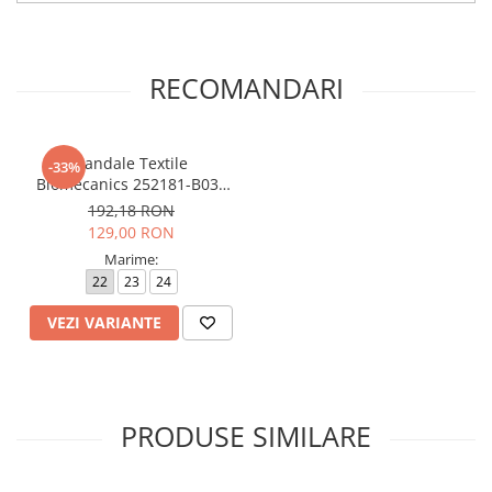
RECOMANDARI
Sandale Textile
-33%
Biomecanics 252181-B032
Rosa
192,18 RON
129,00 RON
Marime:
22
23
24
VEZI VARIANTE
PRODUSE SIMILARE