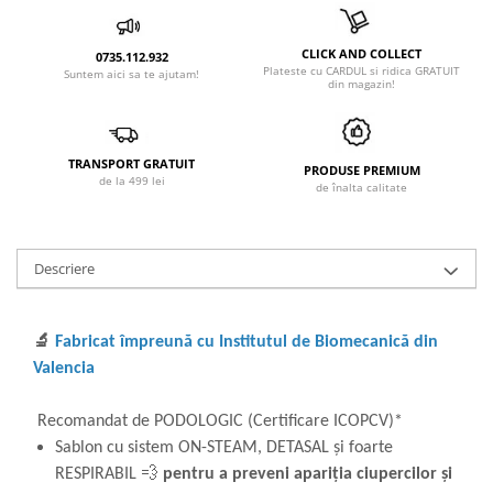
CLICK AND COLLECT
0735.112.932
Plateste cu CARDUL si ridica GRATUIT
Suntem aici sa te ajutam!
din magazin!
TRANSPORT GRATUIT
PRODUSE PREMIUM
de la 499 lei
de înalta calitate
Descriere
🔬
Fabricat împreună cu Institutul de Biomecanică din
Valencia
Recomandat de PODOLOGIC (Certificare ICOPCV)*
Sablon cu sistem ON-STEAM, DETASAL și foarte
RESPIRABIL 💨
pentru a preveni apariția ciupercilor și