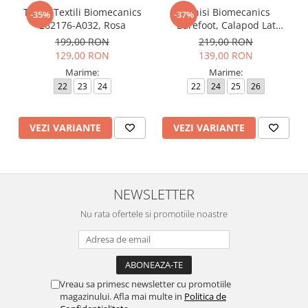
Tenisi Textili Biomecanics
Tenisi Biomecanics
-35%
-37%
262176-A032, Rosa
Barefoot, Calapod Lat
262190-E032 Rosa
199,00 RON
219,00 RON
129,00 RON
139,00 RON
Marime:
Marime:
22
23
24
22
24
25
26
VEZI VARIANTE
VEZI VARIANTE
NEWSLETTER
Nu rata ofertele si promotiile noastre
Vreau sa primesc newsletter cu promotiile
magazinului. Afla mai multe in
Politica de