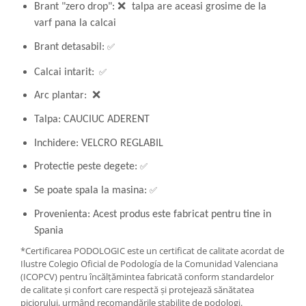
Brant "zero drop":
❌
talpa are aceasi grosime de la
varf pana la calcai
✅
Brant detasabil:
✅
Calcai intarit:
Arc plantar: ❌
Talpa: CAUCIUC ADERENT
Inchidere: VELCRO REGLABIL
✅
Protectie peste degete:
✅
Se poate spala la masina:
Provenienta: Acest produs este fabricat pentru tine in
Spania
*Certificarea PODOLOGIC este un certificat de calitate acordat de
Ilustre Colegio Oficial de Podología de la Comunidad Valenciana
(ICOPCV) pentru încălțămintea fabricată conform standardelor
de calitate și confort care respectă și protejează sănătatea
piciorului, urmând recomandările stabilite de podologi.