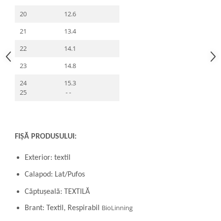
20
12.6
21
13.4
22
14.1
23
14.8
24
15.3
25
- -
FIȘĂ PRODUSULUI:
Exterior: textil
Calapod: Lat/Pufos
Căptușeală: TEXTILĂ
BioLinning
Brant: Textil, Respirabil