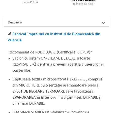
de la 499 lei
de înalta calitate
Descriere
🔬
Fabricat împreună cu Institutul de Biomecanică din
Valencia
Recomandat de PODOLOGIC (Certificare ICOPCV)*
Sablon cu sistem ON-STEAM, DETASAL și foarte
RESPIRABIL 💨
pentru a preveni apariția ciupercilor și
bacteriilor.
BioLinning
Căptușeală textilă microperforată
, compusă
din MICROFIBRE cu o senzație asemănătoare pielii și
EFECT DE REGLARE TERMOARE care favorizează
EVAPORAREA în interiorul încălțămintei.
DURABIL și
chiar mai DURABIL.
FOAMtech STABILIZER, stabilizator inovator cu