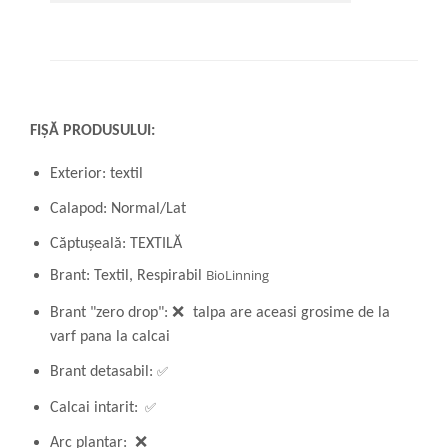
FIȘĂ PRODUSULUI:
Exterior: textil
Calapod: Normal/Lat
Căptușeală: TEXTILĂ
BioLinning
Brant: Textil, Respirabil
Brant "zero drop":
❌
talpa are aceasi grosime de la
varf pana la calcai
✅
Brant detasabil:
✅
Calcai intarit:
Arc plantar: ❌