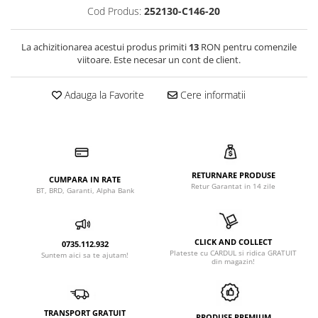
Cod Produs:
252130-C146-20
La achizitionarea acestui produs primiti
13
RON pentru comenzile
viitoare. Este necesar un cont de client.
Adauga la Favorite
Cere informatii
RETURNARE PRODUSE
CUMPARA IN RATE
Retur Garantat in 14 zile
BT, BRD, Garanti, Alpha Bank
CLICK AND COLLECT
0735.112.932
Plateste cu CARDUL si ridica GRATUIT
Suntem aici sa te ajutam!
din magazin!
TRANSPORT GRATUIT
PRODUSE PREMIUM