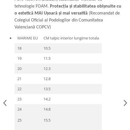
tehnologie FOAM.
Protecția și stabilitatea obișnuite cu
o estetică MAI Ușoară și mai versatilă
(Recomandat de
Colegiul Oficial al Podologilor din Comunitatea
Valenciană COPCV)
MARIME EU
CM talpic interior lungime totala
18
10.5
19
11.5
20
12.3
21
12.8
22
13.5
23
14.2
24
14.8
25
15.5