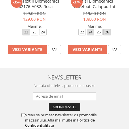
Tenisi Textili Biomecanics
Tenisi Biomecanics
-35%
-37%
262176-A032, Rosa
Barefoot, Calapod Lat
262190-E032 Rosa
199,00 RON
219,00 RON
129,00 RON
139,00 RON
Marime:
Marime:
22
23
24
22
24
25
26
VEZI VARIANTE
VEZI VARIANTE
NEWSLETTER
Nu rata ofertele si promotiile noastre
Vreau sa primesc newsletter cu promotiile
magazinului. Afla mai multe in
Politica de
Confidentialitate