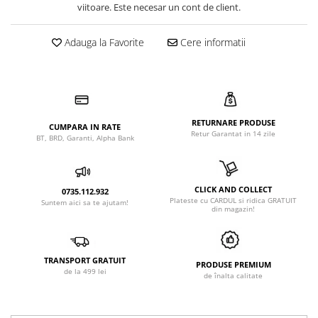
viitoare. Este necesar un cont de client.
Adauga la Favorite
Cere informatii
RETURNARE PRODUSE
CUMPARA IN RATE
Retur Garantat in 14 zile
BT, BRD, Garanti, Alpha Bank
CLICK AND COLLECT
0735.112.932
Plateste cu CARDUL si ridica GRATUIT
Suntem aici sa te ajutam!
din magazin!
TRANSPORT GRATUIT
PRODUSE PREMIUM
de la 499 lei
de înalta calitate