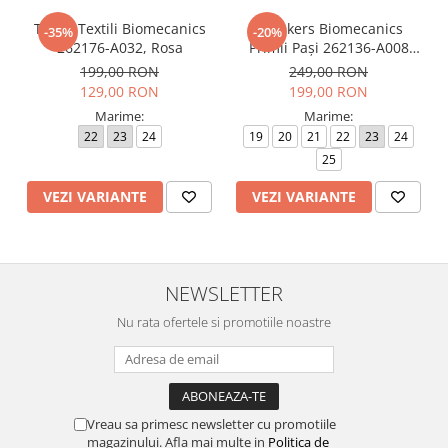
Tenisi Textili Biomecanics
Sneakers Biomecanics
-35%
-20%
262176-A032, Rosa
Primii Pași 262136-A008
Azul Marino
199,00 RON
249,00 RON
129,00 RON
199,00 RON
Marime:
Marime:
22
23
24
19
20
21
22
23
24
25
VEZI VARIANTE
VEZI VARIANTE
NEWSLETTER
Nu rata ofertele si promotiile noastre
Vreau sa primesc newsletter cu promotiile
magazinului. Afla mai multe in
Politica de