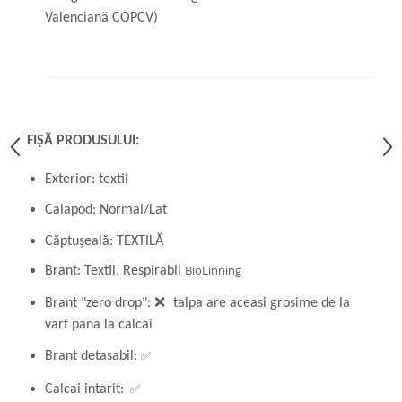
Valenciană COPCV)
FIȘĂ PRODUSULUI:
Exterior: textil
Calapod: Normal/Lat
Căptușeală: TEXTILĂ
BioLinning
Brant: Textil, Respirabil
Brant "zero drop":
❌
talpa are aceasi grosime de la
varf pana la calcai
✅
Brant detasabil:
✅
Calcai intarit: