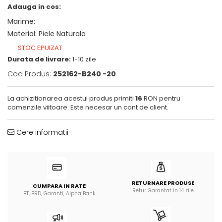
Adauga in cos:
Marime
:
Material
:
Piele Naturala
STOC EPUIZAT
Durata de livrare:
1-10 zile
Cod Produs:
252162-B240 -20
La achizitionarea acestui produs primiti
16
RON pentru
comenzile viitoare. Este necesar un cont de client.
Cere informatii
RETURNARE PRODUSE
CUMPARA IN RATE
Retur Garantat in 14 zile
BT, BRD, Garanti, Alpha Bank