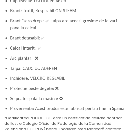
Căptușeală: TEXTILĂ PE ABUR
Brant: Textil, Respirabil
ON-STEAM
✅
Brant "zero drop":
talpa are aceasi grosime de la varf
pana la calcai
✅
Brant detasabil:
✅
Calcai intarit:
Arc plantar: ❌
Talpa: CAUCIUC ADERENT
Inchidere: VELCRO REGLABIL
Protectie peste degete: ❌
Se poate spala la masina: ⛔
Provenienta: Acest produs este fabricat pentru tine in Spania
*Certificarea PODOLOGIC este un certificat de calitate acordat
de Ilustre Colegio Oficial de Podología de la Comunidad
Valenciana (ICOPCV) pentru încălțămintea fabricată conform