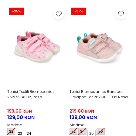
-35%
-37%
Tenisi Textili Biomecanics
Tenisi Biomecanics Barefoot,
Pa
262176-A032, Rosa
Calapod Lat 262190-E032 Rosa
La
B
1
199,00 RON
219,00 RON
129,00 RON
139,00 RON
M
Marime:
Marime:
2
22
22
24
26
23
24
25
2