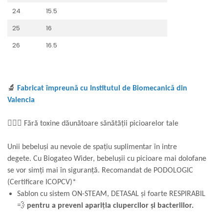
24
15.5
25
16
26
16.5
🔬
Fabricat împreună cu Institutul de Biomecanică din
Valencia
👩🏼‍⚕️ Fără toxine dăunătoare sănătății picioarelor tale
Unii bebeluși au nevoie de spațiu suplimentar în intre
degete. Cu Biogateo Wider, bebelușii cu picioare mai dolofane
se vor simți mai în siguranță. Recomandat de PODOLOGIC
(Certificare ICOPCV)*
Sablon cu sistem ON-STEAM, DETASAL și foarte RESPIRABIL
💨
pentru a preveni apariția ciupercilor și bacteriilor.