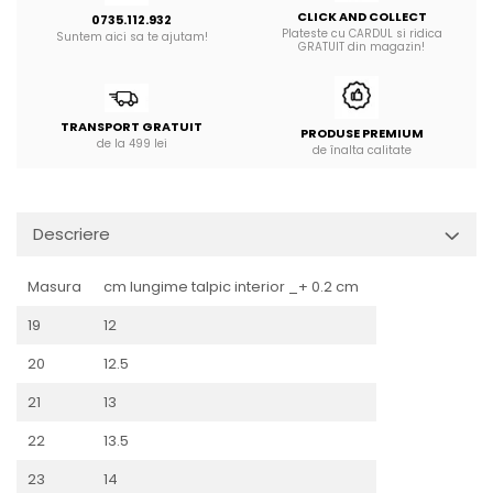
CLICK AND COLLECT
0735.112.932
Plateste cu CARDUL si ridica
Suntem aici sa te ajutam!
GRATUIT din magazin!
TRANSPORT GRATUIT
PRODUSE PREMIUM
de la 499 lei
de înalta calitate
Descriere
Masura
cm lungime talpic interior _+ 0.2 cm
19
12
20
12.5
21
13
22
13.5
23
14