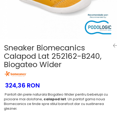
Tenisi
Sneaker Biomecanics
Calapod Lat 252162-B240,
Biogateo Wider
324,36 RON
Pantofi din piele naturala Biogateo Wider pentru bebelușii cu
picioare mai dolofane,
calapod lat
. Un pantof gama noua
Biomecanics ce tinde spre stilul barefoot dar cu sustinerea
gleznei.