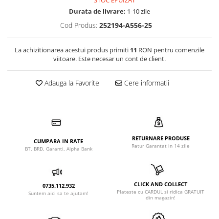
STOC EPUIZAT
Durata de livrare:
1-10 zile
Cod Produs:
252194-A556-25
La achizitionarea acestui produs primiti
11
RON pentru comenzile
viitoare. Este necesar un cont de client.
Adauga la Favorite
Cere informatii
RETURNARE PRODUSE
CUMPARA IN RATE
Retur Garantat in 14 zile
BT, BRD, Garanti, Alpha Bank
CLICK AND COLLECT
0735.112.932
Plateste cu CARDUL si ridica GRATUIT
Suntem aici sa te ajutam!
din magazin!