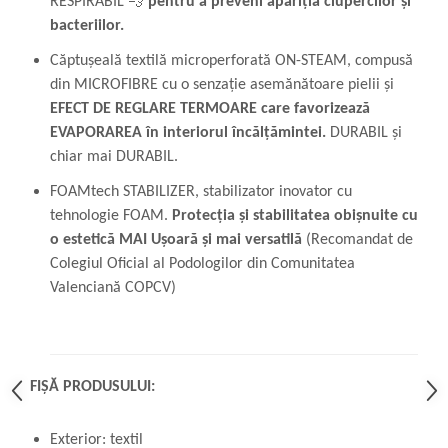
RESPIRABIL 💨
pentru a preveni apariția ciupercilor și
bacteriilor.
Căptușeală textilă microperforată ON-STEAM, compusă
din MICROFIBRE cu o senzație asemănătoare pielii și
EFECT DE REGLARE TERMOARE care favorizează
EVAPORAREA în interiorul încălțămintei.
DURABIL și
chiar mai DURABIL.
FOAMtech STABILIZER, stabilizator inovator cu
tehnologie FOAM.
Protecția și stabilitatea obișnuite cu
o estetică MAI Ușoară și mai versatilă
(Recomandat de
Colegiul Oficial al Podologilor din Comunitatea
Valenciană COPCV)
FIȘĂ PRODUSULUI:
Exterior: textil