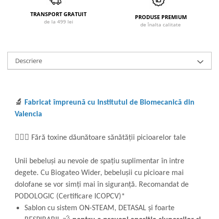
TRANSPORT GRATUIT
PRODUSE PREMIUM
de la 499 lei
de înalta calitate
Descriere
🔬
Fabricat împreună cu Institutul de Biomecanică din
Valencia
👩🏼‍⚕️ Fără toxine dăunătoare sănătății picioarelor tale
Unii bebeluși au nevoie de spațiu suplimentar în intre
degete. Cu Biogateo Wider, bebelușii cu picioare mai
dolofane se vor simți mai în siguranță. Recomandat de
PODOLOGIC (Certificare ICOPCV)*
Sablon cu sistem ON-STEAM, DETASAL și foarte