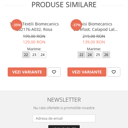
PRODUSE SIMILARE
Tenisi Textili Biomecanics
Tenisi Biomecanics
-35%
-37%
262176-A032, Rosa
Barefoot, Calapod Lat
262190-E032 Rosa
199,00 RON
219,00 RON
129,00 RON
139,00 RON
Marime:
Marime:
22
23
24
22
24
25
26
VEZI VARIANTE
VEZI VARIANTE
NEWSLETTER
Nu rata ofertele si promotiile noastre