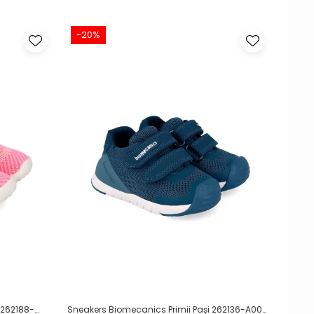
-20%
 262188-
Sneakers Biomecanics Primii Pași 262136-A008
Papuci