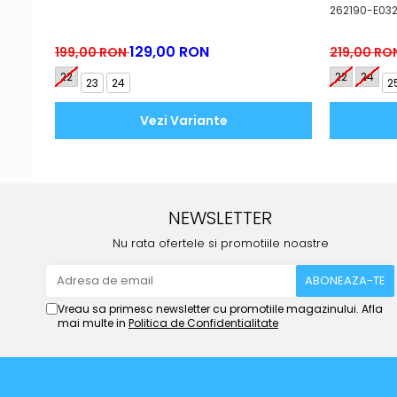
262190-E03
129,00 RON
199,00 RON
219,00 RO
22
22
24
23
24
2
Vezi Variante
NEWSLETTER
Nu rata ofertele si promotiile noastre
Vreau sa primesc newsletter cu promotiile magazinului. Afla
mai multe in
Politica de Confidentialitate