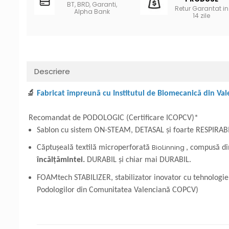
BT, BRD, Garanti,
Retur Garantat in
Alpha Bank
14 zile
Descriere
🔬
Fabricat împreună cu Institutul de Biomecanică din Va
Recomandat de PODOLOGIC (Certificare ICOPCV)*
Sablon cu sistem ON-STEAM, DETASAL și foarte RESPIRAB
BioLinning
Căptușeală textilă microperforată
, compusă di
încălțămintei.
DURABIL și chiar mai DURABIL.
FOAMtech STABILIZER, stabilizator inovator cu tehnolog
Podologilor din Comunitatea Valenciană COPCV)