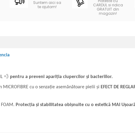
Plateste cu
Suntem aici sa
CARDUL si ridica
te ajutam!
GRATUIT din
magazin!
lencia
IL 💨
pentru a preveni apariția ciupercilor și bacteriilor.
n MICROFIBRE cu o senzație asemănătoare pielii și
EFECT DE REGLAR
ie FOAM.
Protecția și stabilitatea obișnuite cu o estetică MAI Ușoară