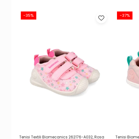
-35%
-37%
Tenisi Textili Biomecanics 262176-A032, Rosa
Tenisi Biom