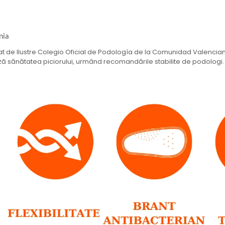
nia
dat de Ilustre Colegio Oficial de Podología de la Comunidad Valenci
ază sănătatea piciorului, urmând recomandările stabilite de podologi.