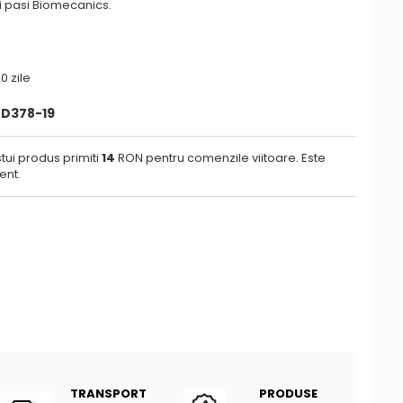
i pasi Biomecanics.
0 zile
-D378-19
tui produs primiti
14
RON pentru comenzile viitoare. Este
ent.
TRANSPORT
PRODUSE