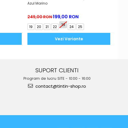
Azul Marino
Ocean,
199,00 RON
149,
249,00 RON
23
19
20
21
22
24
25
20
2
Vezi Variante
SUPORT CLIENTI
Program de lucru SITE - 10:00 - 16:00
contact@tintin-shop.ro