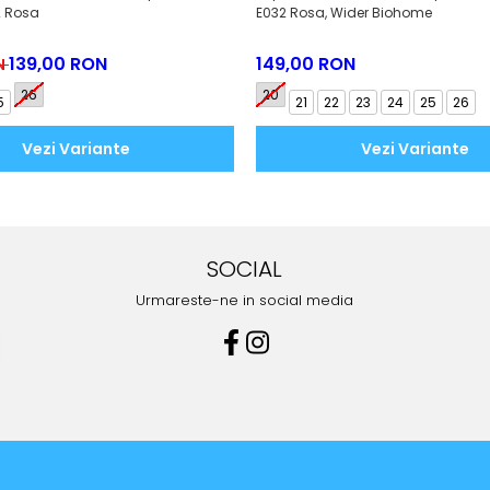
2 Rosa
E032 Rosa, Wider Biohome
139,00 RON
149,00 RON
N
26
20
5
21
22
23
24
25
26
Vezi Variante
Vezi Variante
SOCIAL
Urmareste-ne in social media