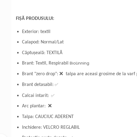
FIȘĂ PRODUSULUI:
Exterior: textil
Calapod: Normal/Lat
Căptușeală: TEXTILĂ
BioLinning
Brant: Textil, Respirabil
Brant "zero drop":
❌
talpa are aceasi grosime de la varf 
✅
Brant detasabil:
✅
Calcai intarit:
Arc plantar: ❌
Talpa: CAUCIUC ADERENT
Inchidere: VELCRO REGLABIL