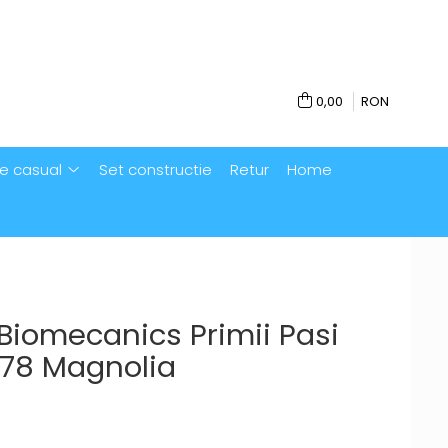
0,00
RON
e casual
Set constructie
Retur
Home
Biomecanics Primii Pasi
78 Magnolia