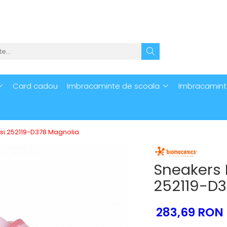
Card cadou
Imbracaminte de scoala
Imbracamint
si 252119-D378 Magnolia
Sneakers 
252119-D3
283,69 RON