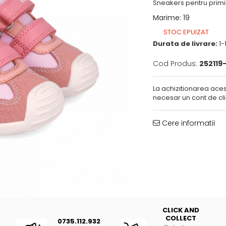
Sneakers pentru primi
Marime
:
19
STOC EPUIZAT
Durata de livrare:
1-1
Cod Produs:
252119
La achizitionarea aces
necesar un cont de cli
Cere informatii
CLICK AND
COLLECT
0735.112.932