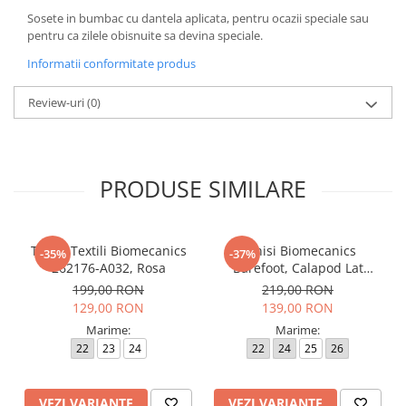
Sosete in bumbac cu dantela aplicata, pentru ocazii speciale sau
pentru ca zilele obisnuite sa devina speciale.
Informatii conformitate produs
Review-uri
(0)
PRODUSE SIMILARE
Tenisi Textili Biomecanics
Tenisi Biomecanics
-35%
-37%
262176-A032, Rosa
Barefoot, Calapod Lat
262190-E032 Rosa
199,00 RON
219,00 RON
129,00 RON
139,00 RON
Marime:
Marime:
22
23
24
22
24
25
26
VEZI VARIANTE
VEZI VARIANTE