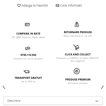
Adauga la Favorite
Cere informatii
RETURNARE PRODUSE
CUMPARA IN RATE
Retur Garantat in 14 zile
BT, BRD, Garanti, Alpha Bank
CLICK AND COLLECT
0735.112.932
Plateste cu CARDUL si ridica GRATUIT
Suntem aici sa te ajutam!
din magazin!
TRANSPORT GRATUIT
PRODUSE PREMIUM
de la 499 lei
de înalta calitate
Descriere