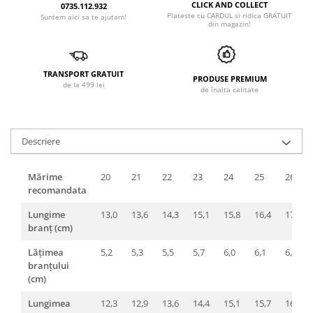
CLICK AND COLLECT
0735.112.932
Plateste cu CARDUL si ridica GRATUIT
Suntem aici sa te ajutam!
din magazin!
TRANSPORT GRATUIT
PRODUSE PREMIUM
de la 499 lei
de înalta calitate
Descriere
Mărime
20
21
22
23
24
25
26
recomandata
Lungime
13,0
13,6
14,3
15,1
15,8
16,4
17,0
branț (cm)
Lățimea
5,2
5,3
5,5
5,7
6,0
6,1
6,2
branțului
(cm)
Lungimea
12,3
12,9
13,6
14,4
15,1
15,7
16,3