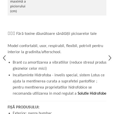
maximă a
piciorului
(cm)
👩🏼‍⚕️ Fără toxine dăunătoare sănătății picioarelor tale
Model confortabil, usor, respirabil, flexibil, potrivit pentru
interior la gradinita/afterschool.
Brant cu amortizarea a vibratiilor (reduce stresul produs
gleznelor celor mici)
Incaltaminte Hidrofoba - invelis special, sistem Lotus ce
ajuta la mentinerea curata a suprafetei pantofilor ;
pentru mentinerea proprietatilor hidrofobice se
recomanda utilizarea in mod regulat a
Solutie Hidrofobe
FIȘĂ PRODUSULUI:
Exterior: panza bumbac