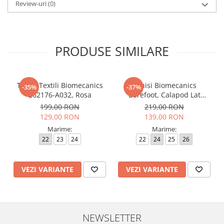
Review-uri
(0)
PRODUSE SIMILARE
Tenisi Textili Biomecanics
Tenisi Biomecanics
-35%
-37%
262176-A032, Rosa
Barefoot, Calapod Lat
262190-E032 Rosa
199,00 RON
219,00 RON
129,00 RON
139,00 RON
Marime:
Marime:
22
23
24
22
24
25
26
VEZI VARIANTE
VEZI VARIANTE
NEWSLETTER