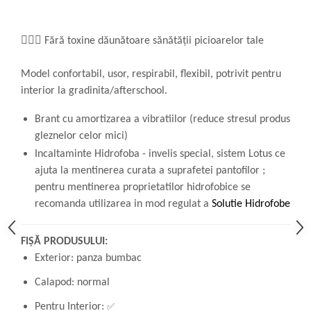
👩🏼‍⚕️ Fără toxine dăunătoare sănătății picioarelor tale
Model confortabil, usor, respirabil, flexibil, potrivit pentru
interior la gradinita/afterschool.
Brant cu amortizarea a vibratiilor (reduce stresul produs
gleznelor celor mici)
Incaltaminte Hidrofoba - invelis special, sistem Lotus ce
ajuta la mentinerea curata a suprafetei pantofilor ;
pentru mentinerea proprietatilor hidrofobice se
recomanda utilizarea in mod regulat a
Solutie Hidrofobe
FIȘĂ PRODUSULUI:
Exterior: panza bumbac
Calapod: normal
✅
Pentru Interior: