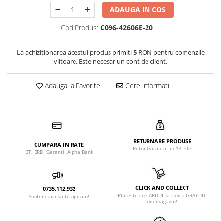
ADAUGA IN COS
Cod Produs:
C096-42606E-20
La achizitionarea acestui produs primiti
5
RON pentru comenzile
viitoare. Este necesar un cont de client.
Adauga la Favorite
Cere informatii
RETURNARE PRODUSE
CUMPARA IN RATE
Retur Garantat in 14 zile
BT, BRD, Garanti, Alpha Bank
CLICK AND COLLECT
0735.112.932
Plateste cu CARDUL si ridica GRATUIT
Suntem aici sa te ajutam!
din magazin!