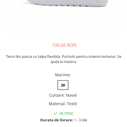
Tenisi
100,66 RON
Tensi din panza cu talpa flexibila. Potriviti pentru interior/exterior. Se
spala la masina.
Marime
:
20
Culoare
:
Naval
Material
:
Textil
IN STOC
Durata de livrare:
1 - 3 zile