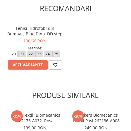
RECOMANDARI
Tenisi Hidrofobi din
Bumbac, Blue Dino, DD step
100,66 RON
Marime:
20
21
22
23
24
25
VEZI VARIANTE
PRODUSE SIMILARE
Tenisi Textili Biomecanics
Sneakers Biomecanics
-35%
-20%
262176-A032, Rosa
Primii Pași 262136-A008
Azul Marino
199,00 RON
249,00 RON