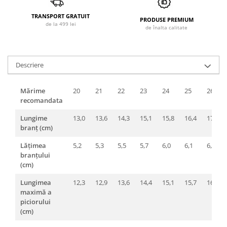
TRANSPORT GRATUIT
PRODUSE PREMIUM
de la 499 lei
de înalta calitate
Descriere
Mărime
20
21
22
23
24
25
26
recomandata
Lungime
13,0
13,6
14,3
15,1
15,8
16,4
17,0
branț (cm)
Lățimea
5,2
5,3
5,5
5,7
6,0
6,1
6,2
branțului
(cm)
Lungimea
12,3
12,9
13,6
14,4
15,1
15,7
16,3
maximă a
piciorului
(cm)