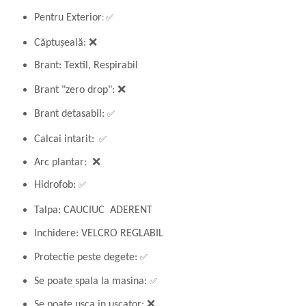
: ✅
Pentru Exterior
Căptușeală: ❌
Brant: Textil, Respirabil
Brant "zero drop":
❌
✅
Brant detasabil:
✅
Calcai intarit:
Arc plantar: ❌
✅
Hidrofob:
Talpa: CAUCIUC ADERENT
Inchidere: VELCRO REGLABIL
✅
Protectie peste degete:
✅
Se poate spala la masina:
Se poate usca in uscator: ❌