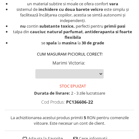
un material subtire si moale ce ofera confort
vara
sistemul de
inchidere cu doua barete velcro
este simplu și
facilitează încălțarea copiilor, acestia se simtă autonomi și
independenți.
nu
contin
substante toxice,
perfecti pentru
primii pasi
talpa din
cauciuc natural parfumat
,
antiderapanta si foarte
flexibila
se
spala
la
masina
la
30 de grade
CUM MASURAM PICIORUL CORECT!
Marimi Victoria
:
STOC EPUIZAT
Durata de livrare:
2 - 3 zile lucratoare
Cod Produs:
PC136606-22
La achizitionarea acestui produs primiti
5
RON pentru comenzile
viitoare. Este necesar un cont de client.
Adauga la Favorite
Cere informatii