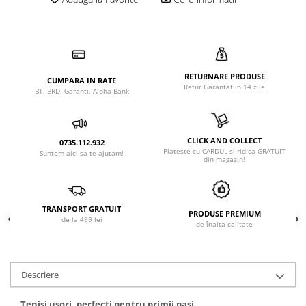
RETURNARE PRODUSE
CUMPARA IN RATE
Retur Garantat in 14 zile
BT, BRD, Garanti, Alpha Bank
CLICK AND COLLECT
0735.112.932
Plateste cu CARDUL si ridica GRATUIT
Suntem aici sa te ajutam!
din magazin!
TRANSPORT GRATUIT
PRODUSE PREMIUM
de la 499 lei
de înalta calitate
Descriere
Tenisi usori, perfecti pentru primii pasi