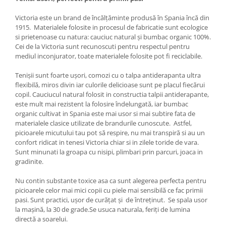
Victoria este un brand de încălțăminte produsă în Spania încă din
1915. Materialele folosite in procesul de fabricatie sunt ecologice
si prietenoase cu natura: cauciuc natural și bumbac organic 100%.
Cei de la Victoria sunt recunoscuti pentru respectul pentru
mediul inconjurator, toate materialele folosite pot fi reciclabile.
Tenișii sunt foarte ușori, comozi cu o talpa antiderapanta ultra
flexibilă, miros divin iar culorile delicioase sunt pe placul fiecărui
copil. Cauciucul natural folosit in constructia talpii antiderapante,
este mult mai rezistent la folosire îndelungată, iar bumbac
organic cultivat in Spania este mai usor si mai subtire fata de
materialele clasice utilizate de brandurile cunoscute. Astfel,
picioarele micutului tau pot să respire, nu mai transpiră si au un
confort ridicat in tenesi Victoria chiar si in zilele toride de vara.
Sunt minunati la groapa cu nisipi, plimbari prin parcuri, joaca in
gradinite.
Nu contin substante toxice asa ca sunt alegerea perfecta pentru
picioarele celor mai mici copii cu piele mai sensibilă ce fac primii
pasi. Sunt practici, ușor de curățat și de întreținut. Se spala usor
la mașină, la 30 de grade.Se usuca naturala, feriți de lumina
directă a soarelui.