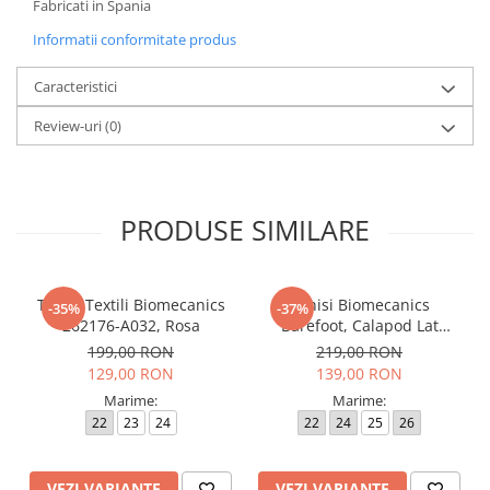
Fabricati in Spania
Informatii conformitate produs
Caracteristici
Review-uri
(0)
PRODUSE SIMILARE
Tenisi Textili Biomecanics
Tenisi Biomecanics
-35%
-37%
262176-A032, Rosa
Barefoot, Calapod Lat
262190-E032 Rosa
199,00 RON
219,00 RON
129,00 RON
139,00 RON
Marime:
Marime:
22
23
24
22
24
25
26
VEZI VARIANTE
VEZI VARIANTE