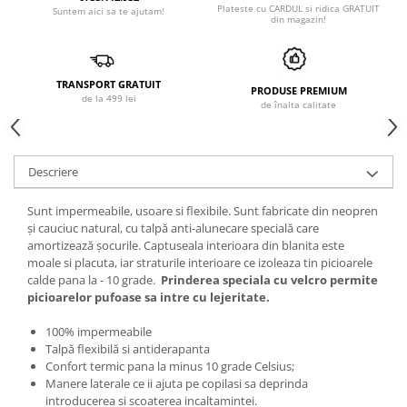
Plateste cu CARDUL si ridica GRATUIT
Suntem aici sa te ajutam!
din magazin!
TRANSPORT GRATUIT
PRODUSE PREMIUM
de la 499 lei
de înalta calitate
Descriere
Sunt impermeabile, usoare si flexibile. Sunt fabricate din neopren
şi cauciuc natural, cu talpă anti-alunecare specială care
amortizează şocurile. Captuseala interioara din blanita este
moale si placuta, iar straturile interioare ce izoleaza tin picioarele
calde pana la - 10 grade.
Prinderea speciala cu velcro permite
picioarelor pufoase sa intre cu lejeritate.
100% impermeabile
Talpă flexibilă si antiderapanta
Confort termic pana la minus 10 grade Celsius;
Manere laterale ce ii ajuta pe copilasi sa deprinda
introducerea si scoaterea incaltamintei.