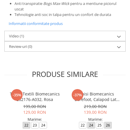
Anti transpiratie
Bogs Max-Wick
pentru a mentiune piciorul
uscat
Tehnologie anti soc in talpa pentru un confort de durata
Informatii conformitate produs
Video
(1)
Review-uri
(0)
PRODUSE SIMILARE
Tenisi Textili Biomecanics
Tenisi Biomecanics
-35%
-37%
262176-A032, Rosa
Barefoot, Calapod Lat
262190-E032 Rosa
199,00 RON
219,00 RON
129,00 RON
139,00 RON
Marime:
Marime:
22
23
24
22
24
25
26