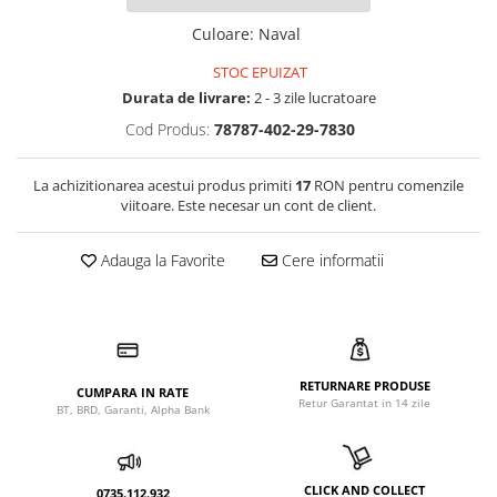
Culoare
:
Naval
STOC EPUIZAT
Durata de livrare:
2 - 3 zile lucratoare
Cod Produs:
78787-402-29-7830
La achizitionarea acestui produs primiti
17
RON pentru comenzile
viitoare. Este necesar un cont de client.
Adauga la Favorite
Cere informatii
RETURNARE PRODUSE
CUMPARA IN RATE
Retur Garantat in 14 zile
BT, BRD, Garanti, Alpha Bank
CLICK AND COLLECT
0735.112.932