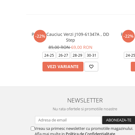
Papuci Cauciuc Verzi J109-61347A , DD
Papuci
-22%
-22%
Step
89,00 RON
69,00 RON
24-25
26-27
28-29
30-31
24-2
VEZI VARIANTE
NEWSLETTER
Nu rata ofertele si promotiile noastre
Vreau sa primesc newsletter cu promotiile magazinului.
Afla mai multe in
Politica de Confidentialitate