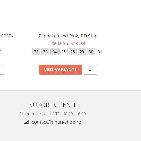
 G065-
Papuci cu Led Pink, DD Step
Sandal
de la 96,60 RON
N
22
23
24
25
28
29
30
31
19
VEZI VARIANTE
V
SUPORT CLIENTI
Program de lucru SITE - 10:00 - 16:00
contact@tintin-shop.ro