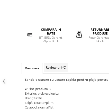
CUMPARA IN
RETURNAR
RATE
PRODUSE
BT, BRD, Garanti,
Retur Garantat
Alpha Bank
14 zile
Review-uri
(0)
Descriere
Sandale usoare cu uscare rapida pentru plaja pentru 
✔️
Fișa produsului
Exterior: piele ecologica
Branț:
textil
Talpă: cauciuc/pluta
Calapod: normal/lat