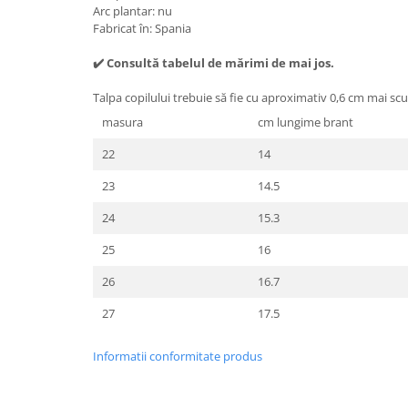
Arc plantar: nu
Fabricat în: Spania
✔️ Consultă tabelul de mărimi de mai jos.
Talpa copilului trebuie să fie cu aproximativ 0,6 cm mai sc
masura
cm lungime brant
22
14
23
14.5
24
15.3
25
16
26
16.7
27
17.5
Informatii conformitate produs