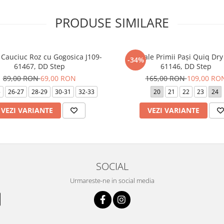
PRODUSE SIMILARE
 Cauciuc Roz cu Gogosica J109-
Sandale Primii Pași Quiq Dry
-34%
61467, DD Step
61146, DD Step
89,00 RON
69,00 RON
165,00 RON
109,00 RO
5
26-27
28-29
30-31
32-33
20
21
22
23
24
VEZI VARIANTE
VEZI VARIANTE
SOCIAL
Urmareste-ne in social media