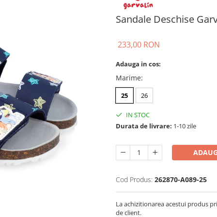
Sandale Deschise Garv
233,00 RON
Adauga in cos:
Marime
:
25
26
IN STOC
Durata de livrare:
1-10 zile
ADAUG
Cod Produs:
262870-A089-25
La achizitionarea acestui produs pr
de client.