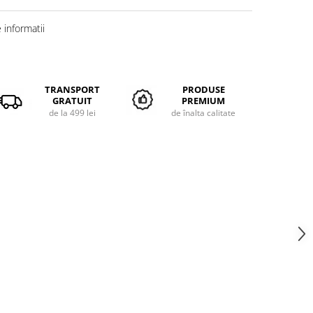
informatii
TRANSPORT
PRODUSE
GRATUIT
PREMIUM
de la 499 lei
de înalta calitate