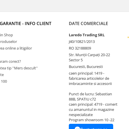
 GARANTIE - INFO CLIENT
DATE COMERCIALE
Tin Shop
Laredo Trading SRL
Produselor
J40/10821/2013
a online a litigiilor
RO 32188809
Str. Munții Carpați 20-22
Sector 5
ram corect?
Bucuresti, Bucuresti
tea tip ''Mers descult''
caen principal: 1419 -
ate
fabricarea articolelor de
 100
imbracaminte si accesorii
Punct de lucru: Sebastian
88B, SPATIU c72
caen principal: 4719 - comert
cu amanuntul in magazine
nespecializate
Program showroom 10 -22