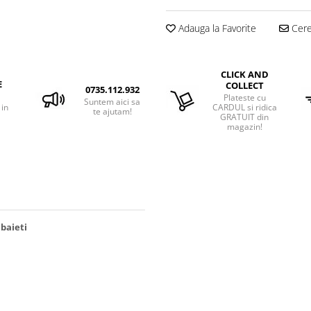
Adauga la Favorite
Cere 
CLICK AND
E
COLLECT
0735.112.932
Plateste cu
Suntem aici sa
 in
CARDUL si ridica
te ajutam!
GRATUIT din
magazin!
baieti