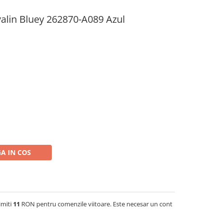
alin Bluey 262870-A089 Azul
A IN COS
imiti
11
RON pentru comenzile viitoare. Este necesar un cont