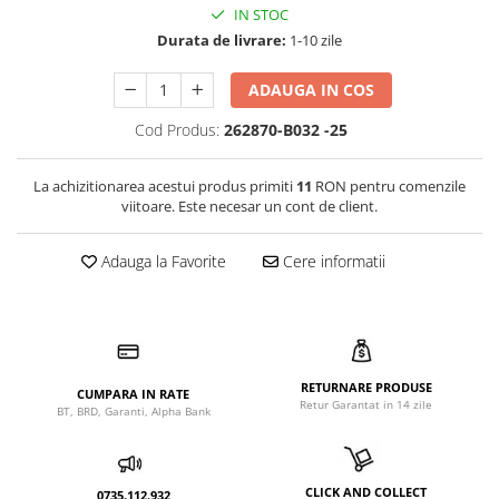
IN STOC
Durata de livrare:
1-10 zile
ADAUGA IN COS
Cod Produs:
262870-B032 -25
La achizitionarea acestui produs primiti
11
RON pentru comenzile
viitoare. Este necesar un cont de client.
Adauga la Favorite
Cere informatii
RETURNARE PRODUSE
CUMPARA IN RATE
Retur Garantat in 14 zile
BT, BRD, Garanti, Alpha Bank
CLICK AND COLLECT
0735.112.932