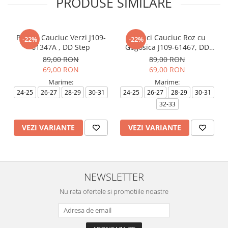
PRODUSE SIMILARE
Papuci Cauciuc Verzi J109-
Papuci Cauciuc Roz cu
-22%
-22%
61347A , DD Step
Gogosica J109-61467, DD
Step
89,00 RON
89,00 RON
69,00 RON
69,00 RON
Marime:
Marime:
24-25
26-27
28-29
30-31
24-25
26-27
28-29
30-31
32-33
VEZI VARIANTE
VEZI VARIANTE
NEWSLETTER
Nu rata ofertele si promotiile noastre