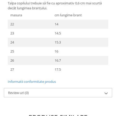
Talpa copilului trebuie să fie cu aproximativ 0,6 cm mai scurtă
decât lungimea branțului.
masura
cm lungime brant
22
14
23
14.5
24
15.3
25
16
26
16.7
27
17.5
Informatii conformitate produs
Review-uri
(0)