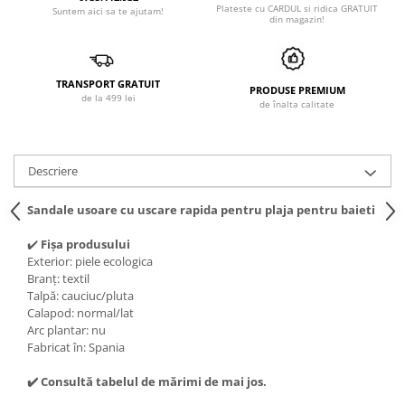
Plateste cu CARDUL si ridica GRATUIT
Suntem aici sa te ajutam!
din magazin!
TRANSPORT GRATUIT
PRODUSE PREMIUM
de la 499 lei
de înalta calitate
Descriere
Sandale usoare cu uscare rapida pentru plaja pentru baieti
✔️
Fișa produsului
Exterior: piele ecologica
Branț:
textil
Talpă: cauciuc/pluta
Calapod: normal/lat
Arc plantar: nu
Fabricat în: Spania
✔️ Consultă tabelul de mărimi de mai jos.