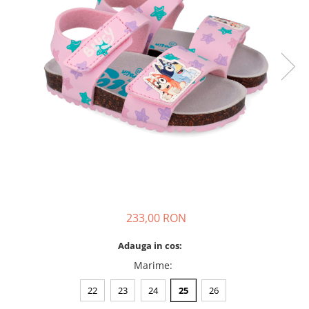
School Colection
Tenisi
233,00 RON
Adauga in cos:
Marime
:
22
23
24
25
26