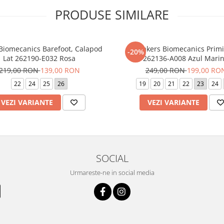
PRODUSE SIMILARE
 Biomecanics Barefoot, Calapod
Sneakers Biomecanics Primi
-20%
Lat 262190-E032 Rosa
262136-A008 Azul Mari
219,00 RON
139,00 RON
249,00 RON
199,00 RO
22
24
25
26
19
20
21
22
23
24
VEZI VARIANTE
VEZI VARIANTE
SOCIAL
Urmareste-ne in social media