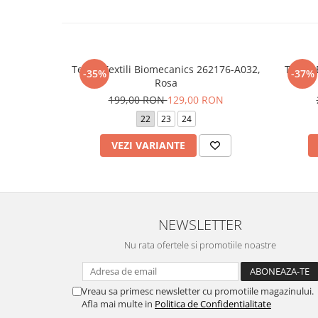
Tenisi Textili Biomecanics 262176-A032,
Tenisi
-35%
-37%
Rosa
199,00 RON
129,00 RON
22
23
24
VEZI VARIANTE
NEWSLETTER
Nu rata ofertele si promotiile noastre
Vreau sa primesc newsletter cu promotiile magazinului.
Afla mai multe in
Politica de Confidentialitate