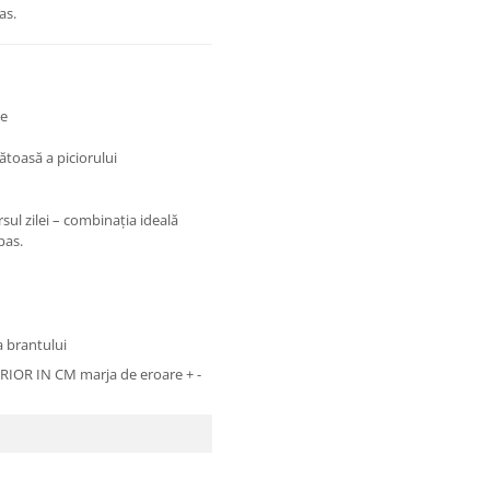
as.
re
toasă a piciorului
sul zilei – combinația ideală
pas.
a brantului
OR IN CM marja de eroare + -