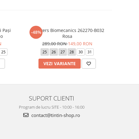
i Pași
Sneakers Biomecanics 262270-B032
Tenisi Bi
-48%
-37%
no
Rosa
La
N
289,00 RON
149,00 RON
21
25
25
26
27
28
30
31
20
VEZI VARIANTE
V
SUPORT CLIENTI
Program de lucru SITE - 10:00 - 16:00
contact@tintin-shop.ro