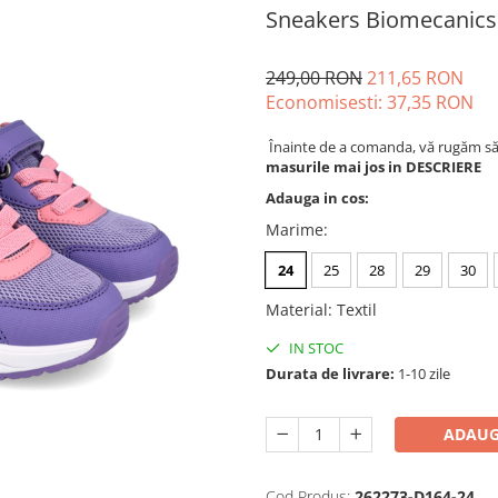
Sneakers Biomecanics
249,00 RON
211,65 RON
Economisesti:
37,35
RON
Înainte de a comanda, vă rugăm să v
masurile mai jos in DESCRIERE
Adauga in cos:
Marime
:
24
25
28
29
30
Material
:
Textil
IN STOC
Durata de livrare:
1-10 zile
ADAUG
Cod Produs:
262273-D164-24