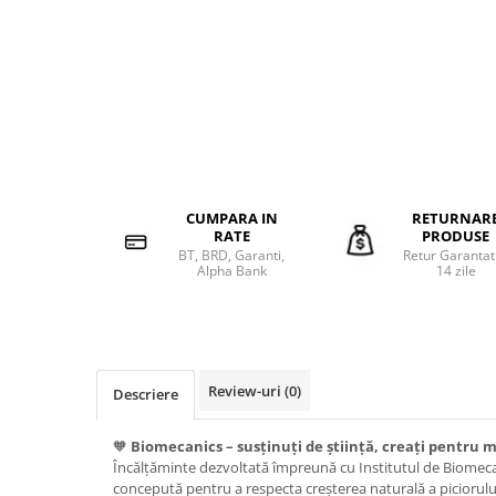
CUMPARA IN
RETURNAR
RATE
PRODUSE
BT, BRD, Garanti,
Retur Garantat
Alpha Bank
14 zile
Review-uri
(0)
Descriere
🧡
Biomecanics – susținuți de știință, creați pentru m
Încălțăminte dezvoltată împreună cu Institutul de Biomecan
concepută pentru a respecta creșterea naturală a piciorulu