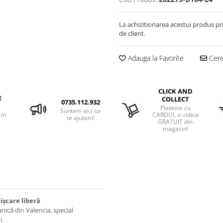
La achizitionarea acestui produs pr
de client.
Adauga la Favorite
Cere 
CLICK AND
E
COLLECT
0735.112.932
Plateste cu
Suntem aici sa
 in
CARDUL si ridica
te ajutam!
GRATUIT din
magazin!
ișcare liberă
ică din Valencia, special
i.