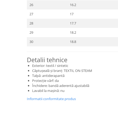
26
16.2
27
17
28
17.7
29
18.2
30
18.8
Detalii tehnice
Exterior: textil / sintetic
Căptușeală și branț: TEXTIL ON-STEAM
Talpă: antiderapantă
Protecție vârf: da
Închidere: bandă aderentă ajustabilă
Lavabil la mașină: nu
Informatii conformitate produs