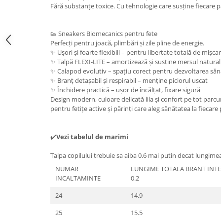
Fără substanțe toxice. Cu tehnologie care susține fiecare p
👟 Sneakers Biomecanics pentru fete
Perfecți pentru joacă, plimbări și zile pline de energie.
✨ Ușori și foarte flexibili – pentru libertate totală de mișca
✨ Talpă FLEXI-LITE – amortizează și susține mersul natural
✨ Calapod evolutiv – spațiu corect pentru dezvoltarea sănă
✨ Branț detașabil și respirabil – menține piciorul uscat
✨ Închidere practică – ușor de încălțat, fixare sigură
Design modern, culoare delicată lila și confort pe tot parcur
pentru fetițe active și părinți care aleg sănătatea la fiecare 
✔️
Vezi tabelul de marimi
Talpa copilului trebuie sa aiba 0.6 mai putin decat lungime
NUMAR
LUNGIME TOTALA BRANT INTERI
INCALTAMINTE
0.2
24
14.9
25
15.5