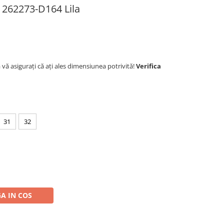
 262273-D164 Lila
ă asigurați că ați ales dimensiunea potrivită!
Verifica
31
32
A IN COS