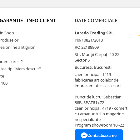
 GARANTIE - INFO CLIENT
DATE COMERCIALE
Tin Shop
Laredo Trading SRL
Produselor
J40/10821/2013
a online a litigiilor
RO 32188809
Str. Munții Carpați 20-22
Sector 5
ram corect?
Bucuresti, Bucuresti
tea tip ''Mers descult''
caen principal: 1419 -
ate
fabricarea articolelor de
 100
imbracaminte si accesorii
Punct de lucru: Sebastian
88B, SPATIU c72
caen principal: 4719 - comert
cu amanuntul in magazine
nespecializate
Program showroom 10 -22
Contacteaza-ne