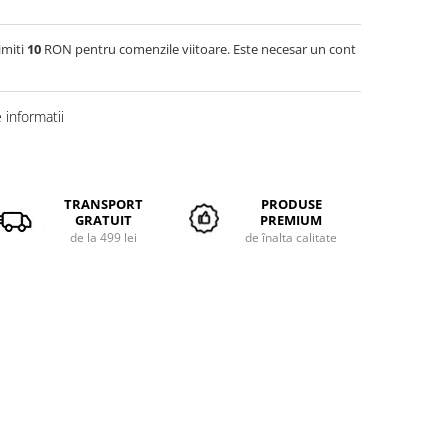
imiti
10
RON pentru comenzile viitoare. Este necesar un cont
informatii
TRANSPORT
PRODUSE
GRATUIT
PREMIUM
de la 499 lei
de înalta calitate