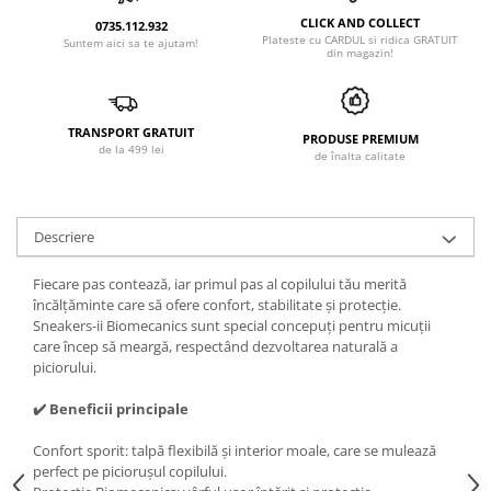
CLICK AND COLLECT
0735.112.932
Plateste cu CARDUL si ridica GRATUIT
Suntem aici sa te ajutam!
din magazin!
TRANSPORT GRATUIT
PRODUSE PREMIUM
de la 499 lei
de înalta calitate
Descriere
Fiecare pas contează, iar primul pas al copilului tău merită
încălțăminte care să ofere confort, stabilitate și protecție.
Sneakers-ii Biomecanics sunt special concepuți pentru micuții
care încep să meargă, respectând dezvoltarea naturală a
piciorului.
✔️ Beneficii principale
Confort sporit: talpă flexibilă și interior moale, care se mulează
perfect pe piciorușul copilului.