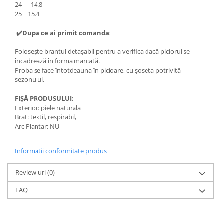
24 14.8
25 15.4
✔️Dupa ce ai primit comanda:
Folosește brantul detașabil pentru a verifica dacă piciorul se
încadrează în forma marcată.
Proba se face întotdeauna în picioare, cu șoseta potrivită
sezonului.
FIȘĂ PRODUSULUI:
Exterior: piele naturala
Brat: textil, respirabil,
Arc Plantar: NU
Informatii conformitate produs
Review-uri
(0)
FAQ