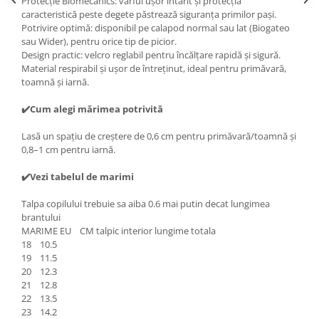
Protecție Biomecanics: vârful ușor întărit și protecția
caracteristică peste degete păstrează siguranța primilor pași.
Potrivire optimă: disponibil pe calapod normal sau lat (Biogateo
sau Wider), pentru orice tip de picior.
Design practic: velcro reglabil pentru încălțare rapidă și sigură.
Material respirabil și ușor de întreținut, ideal pentru primăvară,
toamnă și iarnă.
✔️Cum alegi mărimea potrivită
Lasă un spațiu de creștere de 0,6 cm pentru primăvară/toamnă și
0,8–1 cm pentru iarnă.
✔️Vezi tabelul de marimi
Talpa copilului trebuie sa aiba 0.6 mai putin decat lungimea
brantului
MARIME EU CM talpic interior lungime totala
18 10.5
19 11.5
20 12.3
21 12.8
22 13.5
23 14.2