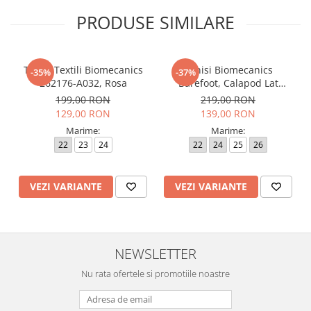
PRODUSE SIMILARE
Tenisi Textili Biomecanics
Tenisi Biomecanics
-35%
-37%
262176-A032, Rosa
Barefoot, Calapod Lat
262190-E032 Rosa
199,00 RON
219,00 RON
129,00 RON
139,00 RON
Marime:
Marime:
22
23
24
22
24
25
26
VEZI VARIANTE
VEZI VARIANTE
NEWSLETTER
Nu rata ofertele si promotiile noastre