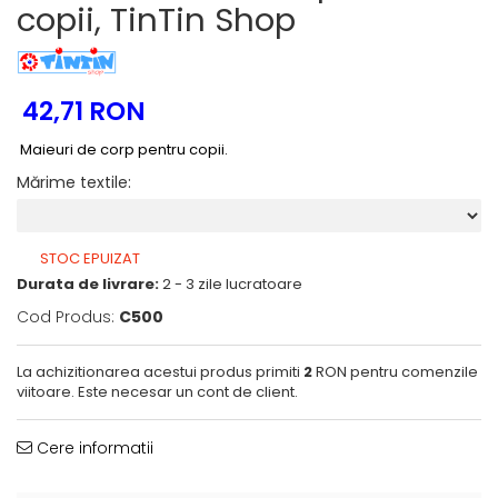
copii, TinTin Shop
Tenisi
42,71 RON
Maieuri de corp pentru copii.
Mărime textile
:
STOC EPUIZAT
Durata de livrare:
2 - 3 zile lucratoare
Cod Produs:
C500
La achizitionarea acestui produs primiti
2
RON pentru comenzile
viitoare. Este necesar un cont de client.
Cere informatii