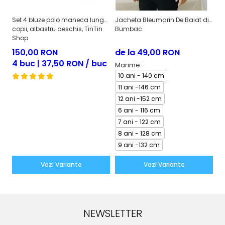
Set 4 bluze polo maneca lunga
Jacheta Bleumarin De Baiat din
Se
copii, albastru deschis, TinTin
Bumbac
co
Shop
150,00 RON
de la 49,00 RON
1
4 buc | 37,50 RON / buc
4
Marime:
10 ani - 140 cm
11 ani -146 cm
12 ani -152 cm
6 ani - 116 cm
7 ani - 122 cm
8 ani - 128 cm
9 ani -132 cm
Vezi Variante
Vezi Variante
NEWSLETTER