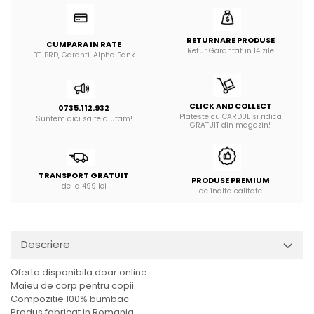
RETURNARE PRODUSE
CUMPARA IN RATE
Retur Garantat in 14 zile
BT, BRD, Garanti, Alpha Bank
CLICK AND COLLECT
0735.112.932
Plateste cu CARDUL si ridica
Suntem aici sa te ajutam!
GRATUIT din magazin!
TRANSPORT GRATUIT
PRODUSE PREMIUM
de la 499 lei
de înalta calitate
Descriere
Oferta disponibila doar online.
Maieu de corp pentru copii.
Compozitie 100% bumbac
Produs fabricat in Romania