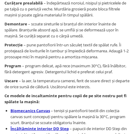
Curățare prealabilă
– îndepărtează noroiul, nisipul și pietricelele de
pe talpă cu o periuță veche. Murdăria grosieră poate bloca filtrele
mașinii și poate zgâria materialul în timpul spălării.
Demontare
– scoate sireturile si branțul din interior înainte de
spălare. Branțurile absord apă, se umflă și se deformează ușor în
mașină. Se curăță separat cu o cârpă umedă.
Protecție
– pune pantofiorii într-un săculeț textil de spălat rufe. Îi
protejează de loviturile în tambur și împiedică deformarea. Adaugă 1-2
prosoape mici în mașină pentru a amortiza mișcarea.
Program
– program delicat, apă rece (maximum 30°C), fără înălbitor,
fără detergent agresiv. Detergentul lichid e preferat celui praf.
Uscare
– la aer, la temperatura camerei, ferit de soare direct și departe
de orice sursă de căldură. Uscătorul este interzis.
Ce modele de incaltaminte pentru copii de pe site nostru pot fi
spălate la mașină:
Biomecanics Canvas
– tenișii și pantofiorii textili din colecția
canvas sunt concepuți pentru spălare la mașină la 30°C, program
scurt. Branțul se scoate obligatoriu înainte.
Încălțăminte interior DD Step
– papucii de interior DD Step din