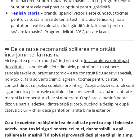
material textil suportă spălarea la mașină la rece, program delicat.
Sunt printre cele mai practice opțiuni pentru grădiniță.
Tenisi Victoria
– brandul spaniol Victoria este cunoscut tocmai
pentru că toată linia sa de tenisi textili, inclusiv tenisii roșii sau
pantofiorii textile colorați, a fost gândită de la început pentru
spălare la mașină. Program delicat, 30°C, uscare la aer.
➡️ De ce nu se recomandă spălarea majorității
încălțămintei la mașină
Aici e partea pe care mulți părinți nu o știu.
Incaltamintea primii pași
de calitate
– sandale albe fete din piele, pantofiori cu susținere,
sandale textile cu branț anatomic –
este construită cu adezivi speciali,
non-toxici, fără solvenți chimici agresivi,
tocmai pentru că stau în
contact direct cu pielea copilului ore întregi. Acești adezivi naturali sunt
siguri pentru piciorușele copilului, dar sunt sensibili la apă în cantitate
mare și la temperaturi chiar și moderate. O spălare la mașină poate
dizolva parțial adezivul dintre talpă și corp, ducând la dezlipire după
câteva cicluri – chiar dacă pantofiorii arată bine la exterior.
Cu alte cuvinte incălțămintea de calitate pentru copii folosește
adezivi non-toxici siguri pentru cei mici, dar sensibili la apă –
spălarea la mașină îi dizolvă și provoacă dezlipirea tălpii in timp.