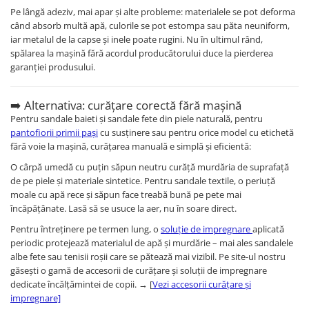
Pe lângă adeziv, mai apar și alte probleme: materialele se pot deforma
când absorb multă apă, culorile se pot estompa sau păta neuniform,
iar metalul de la capse și inele poate rugini. Nu în ultimul rând,
spălarea la mașină fără acordul producătorului duce la pierderea
garanției produsului.
➡️ Alternativa: curățare corectă fără mașină
Pentru sandale baieti și sandale fete din piele naturală, pentru
pantofiorii primii pași
cu susținere sau pentru orice model cu etichetă
fără voie la mașină, curățarea manuală e simplă și eficientă:
O cârpă umedă cu puțin săpun neutru curăță murdăria de suprafață
de pe piele și materiale sintetice. Pentru sandale textile, o periuță
moale cu apă rece și săpun face treabă bună pe pete mai
încăpățânate. Lasă să se usuce la aer, nu în soare direct.
Pentru întreținere pe termen lung, o
soluție de impregnare
aplicată
periodic protejează materialul de apă și murdărie – mai ales sandalele
albe fete sau tenisii roșii care se pătează mai vizibil. Pe site-ul nostru
găsești o gamă de accesorii de curățare și soluții de impregnare
dedicate încălțămintei de copii. → [
Vezi accesorii curățare și
impregnare]