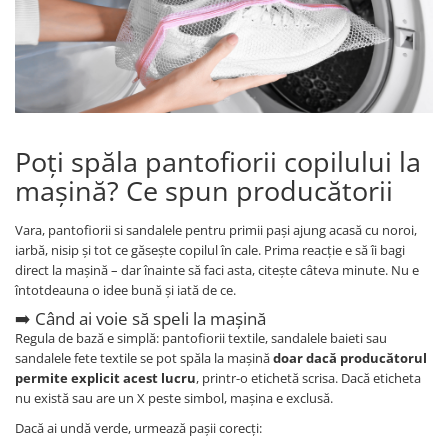
Tenisi
Poți spăla pantofiorii copilului la
mașină? Ce spun producătorii
Vara, pantofiorii si sandalele pentru primii pași ajung acasă cu noroi,
iarbă, nisip și tot ce găsește copilul în cale. Prima reacție e să îi bagi
direct la mașină – dar înainte să faci asta, citește câteva minute. Nu e
întotdeauna o idee bună și iată de ce.
➡️ Când ai voie să speli la mașină
Regula de bază e simplă: pantofiorii textile, sandalele baieti sau
sandalele fete textile se pot spăla la mașină
doar dacă producătorul
permite explicit acest lucru
, printr-o etichetă scrisa. Dacă eticheta
nu există sau are un X peste simbol, mașina e exclusă.
Dacă ai undă verde, urmează pașii corecți: