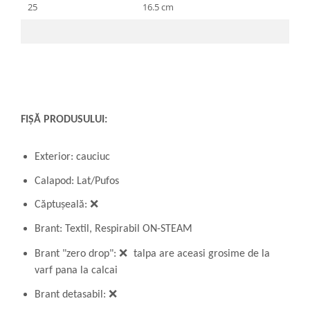
25
16.5 cm
FIȘĂ PRODUSULUI:
Exterior: cauciuc
Calapod: Lat/Pufos
Căptușeală: ❌
Brant: Textil, Respirabil
ON-STEAM
Brant "zero drop":
❌
talpa are aceasi grosime de la
varf pana la calcai
Brant detasabil:
❌