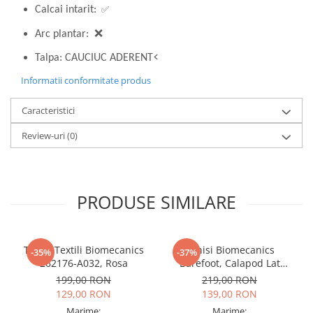
✅
Calcai intarit:
Arc plantar: ❌
<
Talpa: CAUCIUC ADERENT
Informatii conformitate produs
Caracteristici
Review-uri
(0)
PRODUSE SIMILARE
Tenisi Textili Biomecanics
Tenisi Biomecanics
-35%
-37%
262176-A032, Rosa
Barefoot, Calapod Lat
262190-E032 Rosa
199,00 RON
219,00 RON
129,00 RON
139,00 RON
Marime:
Marime: