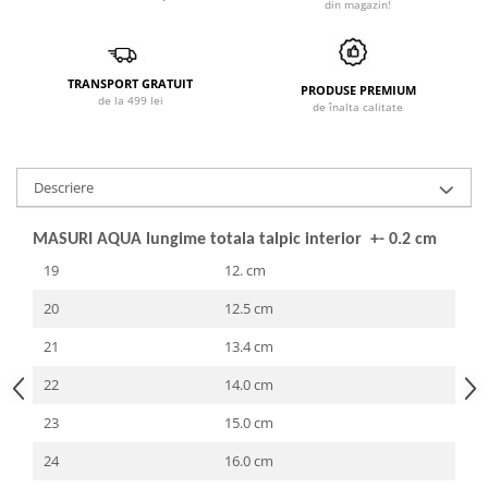
din magazin!
TRANSPORT GRATUIT
PRODUSE PREMIUM
de la 499 lei
de înalta calitate
Descriere
MASURI AQUA lungime totala talpic interior +- 0.2 cm
19
12. cm
20
12.5 cm
21
13.4 cm
22
14.0 cm
23
15.0 cm
24
16.0 cm