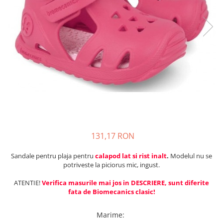
Tenisi
131,17 RON
Sandale pentru plaja pentru
calapod lat si rist inalt
.
Modelul nu se
potriveste la piciorus mic, ingust.
ATENTIE!
Verifica masurile mai jos in DESCRIERE, sunt diferite
fata de Biomecanics clasic!
Marime
: