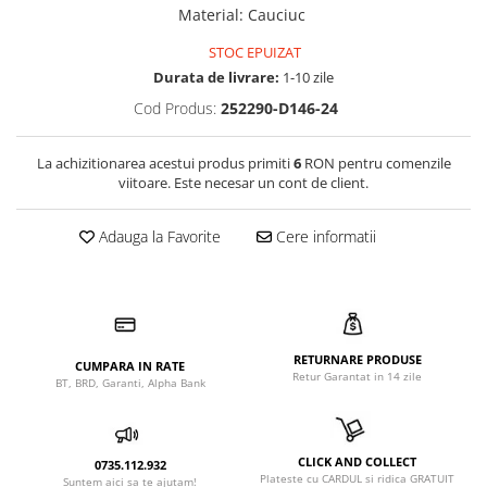
Material
:
Cauciuc
STOC EPUIZAT
Durata de livrare:
1-10 zile
Cod Produs:
252290-D146-24
La achizitionarea acestui produs primiti
6
RON pentru comenzile
viitoare. Este necesar un cont de client.
Adauga la Favorite
Cere informatii
RETURNARE PRODUSE
CUMPARA IN RATE
Retur Garantat in 14 zile
BT, BRD, Garanti, Alpha Bank
CLICK AND COLLECT
0735.112.932
Plateste cu CARDUL si ridica GRATUIT
Suntem aici sa te ajutam!