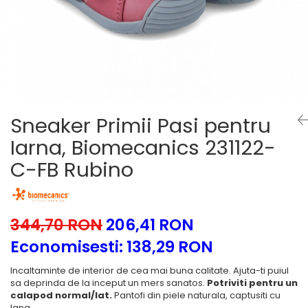
School Colection
Tenisi
Sneaker Primii Pasi pentru
Iarna, Biomecanics 231122-
C-FB Rubino
344,70 RON
206,41 RON
Economisesti:
138,29
RON
Incaltaminte de interior de cea mai buna calitate. Ajuta-ti puiul
sa deprinda de la inceput un mers sanatos.
Potriviti pentru un
calapod normal/lat.
Pantofi din piele naturala, captusiti cu
lana.