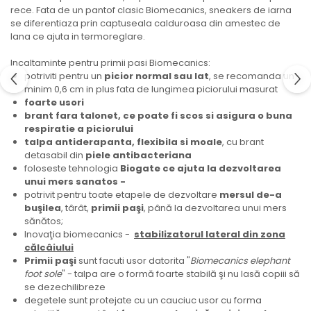
rece. Fata de un pantof clasic Biomecanics, sneakers de iarna
se diferentiaza prin captuseala calduroasa din amestec de
lana ce ajuta in termoreglare.
Incaltaminte pentru primii pasi Biomecanics:
potriviti pentru un
picior normal sau lat
, se recomanda un
minim 0,6 cm in plus fata de lungimea piciorului masurat
foarte usori
brant fara talonet, ce poate fi scos si asigura o buna
respiratie a piciorului
talpa antiderapanta, flexibila si moale
, cu brant
detasabil din
piele antibacteriana
foloseste tehnologia
Biogate ce ajuta la dezvoltarea
unui mers sanatos -
potrivit pentru toate etapele de dezvoltare
mersul de-a
buşilea
, târât,
primii paşi
, până la dezvoltarea unui mers
sănătos;
Inovaţia biomecanics -
stabilizatorul lateral din zona
călcâiului
Primii paşi
sunt facuti usor datorita "
Biomecanics elephant
foot sole
" - talpa are o formă foarte stabilă şi nu lasă copiii să
se dezechilibreze
degetele sunt protejate cu un cauciuc usor cu forma