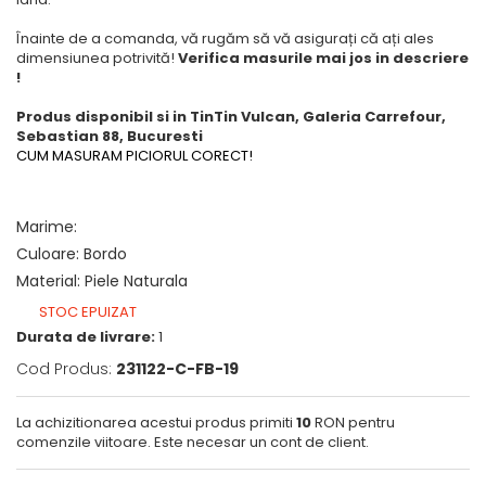
Înainte de a comanda, vă rugăm să vă asigurați că ați ales
dimensiunea potrivită!
Verifica masurile mai jos in descriere
!
Produs disponibil si in TinTin Vulcan, Galeria Carrefour,
Sebastian 88, Bucuresti
CUM MASURAM PICIORUL CORECT!
Marime
:
Culoare
:
Bordo
Material
:
Piele Naturala
STOC EPUIZAT
Durata de livrare:
1
Cod Produs:
231122-C-FB-19
La achizitionarea acestui produs primiti
10
RON pentru
comenzile viitoare. Este necesar un cont de client.