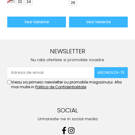
23
24
26
2
Vezi Variante
Vezi Variante
NEWSLETTER
Nu rata ofertele si promotiile noastre
Vreau sa primesc newsletter cu promotiile magazinului. Afla
mai multe in
Politica de Confidentialitate
SOCIAL
Urmareste-ne in social media