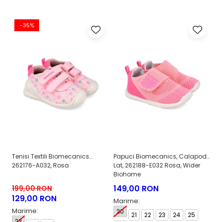
-35%
Tenisi Textili Biomecanics
Papuci Biomecanics, Calapod
Pa
262176-A032, Rosa
Lat, 262188-E032 Rosa, Wider
La
Biohome
B
149,00 RON
1
199,00 RON
129,00 RON
Marime:
M
Marime:
20
21
22
23
24
25
2
22