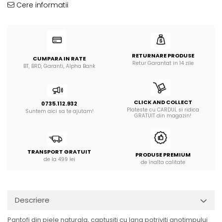
Cere informatii
RETURNARE PRODUSE
CUMPARA IN RATE
Retur Garantat in 14 zile
BT, BRD, Garanti, Alpha Bank
CLICK AND COLLECT
0735.112.932
Plateste cu CARDUL si ridica
Suntem aici sa te ajutam!
GRATUIT din magazin!
TRANSPORT GRATUIT
PRODUSE PREMIUM
de la 499 lei
de înalta calitate
Descriere
Pantofi din piele naturala, captusiti cu lana potriviti anotimpului