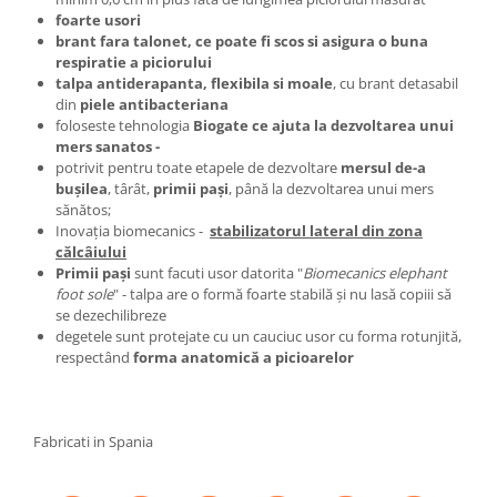
foarte usori
brant fara talonet, ce poate fi scos si asigura o buna
respiratie a piciorului
talpa antiderapanta, flexibila si moale
, cu brant detasabil
din
piele antibacteriana
foloseste tehnologia
Biogate ce ajuta la dezvoltarea unui
mers sanatos -
potrivit pentru toate etapele de dezvoltare
mersul de-a
buşilea
, târât,
primii paşi
, până la dezvoltarea unui mers
sănătos;
Inovaţia biomecanics -
stabilizatorul lateral din zona
călcâiului
Primii paşi
sunt facuti usor datorita "
Biomecanics elephant
foot sole
" - talpa are o formă foarte stabilă şi nu lasă copiii să
se dezechilibreze
degetele sunt protejate cu un cauciuc usor cu forma rotunjită,
respectând
forma anatomică a picioarelor
Fabricati in Spania