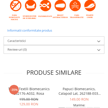
Informatii conformitate produs
Caracteristici
Review-uri
(0)
PRODUSE SIMILARE
Tenisi Textili Biomecanics
Papuci Biomecanics,
-35%
262176-A032, Rosa
Calapod Lat, 262188-E032
Rosa, Wider Biohome
199,00 RON
149,00 RON
129,00 RON
Marime: