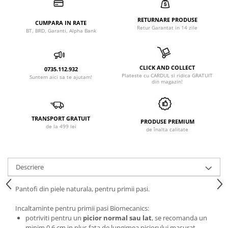
RETURNARE PRODUSE
CUMPARA IN RATE
Retur Garantat in 14 zile
BT, BRD, Garanti, Alpha Bank
CLICK AND COLLECT
0735.112.932
Plateste cu CARDUL si ridica GRATUIT
Suntem aici sa te ajutam!
din magazin!
TRANSPORT GRATUIT
PRODUSE PREMIUM
de la 499 lei
de înalta calitate
Descriere
Pantofi din piele naturala, pentru primii pasi.
Incaltaminte pentru primii pasi Biomecanics:
potriviti pentru un
picior normal sau lat
, se recomanda un
minim 0,6 cm in plus fata de lungimea piciorului masurat