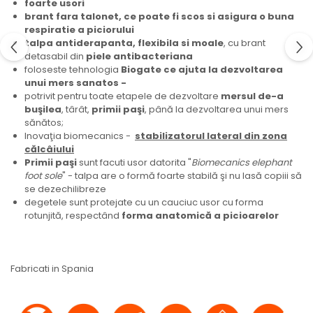
foarte usori
brant fara talonet, ce poate fi scos si asigura o buna
respiratie a piciorului
talpa antiderapanta, flexibila si moale
, cu brant
detasabil din
piele antibacteriana
foloseste tehnologia
Biogate ce ajuta la dezvoltarea
unui mers sanatos -
potrivit pentru toate etapele de dezvoltare
mersul de-a
buşilea
, târât,
primii paşi
, până la dezvoltarea unui mers
sănătos;
Inovaţia biomecanics -
stabilizatorul lateral din zona
călcâiului
Primii paşi
sunt facuti usor datorita "
Biomecanics elephant
foot sole
" - talpa are o formă foarte stabilă şi nu lasă copiii să
se dezechilibreze
degetele sunt protejate cu un cauciuc usor cu forma
rotunjită, respectând
forma anatomică a picioarelor
Fabricati in Spania