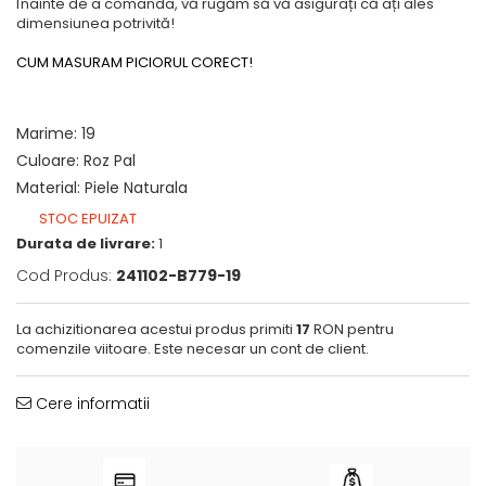
Înainte de a comanda, vă rugăm să vă asigurați că ați ales
dimensiunea potrivită!
CUM MASURAM PICIORUL CORECT!
Marime
:
19
Culoare
:
Roz Pal
Material
:
Piele Naturala
STOC EPUIZAT
Durata de livrare:
1
Cod Produs:
241102-B779-19
La achizitionarea acestui produs primiti
17
RON pentru
comenzile viitoare. Este necesar un cont de client.
Cere informatii