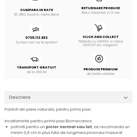
RETURNARE PRODUSE
CUMPARA IN RATE
Retur Garantat in 14 zile
BT, BRD, Garanti, Alpha Bank
CLICK AND COLLECT
0735.112.932
Plateste cu CARDUL si ridica
Suntem aici sa te ajutam!
GRATUIT din magazin!
TRANSPORT GRATUIT
PRODUSE PREMIUM
de la 499 lei
de înalta calitate
Descriere
Pantofi din piele naturala, pentru primii pasi.
Incaltaminte pentru primii pasi Biomecanics:
potriviti pentru un
picior normal sau lat
, se recomanda un
minim 0,6 cm in plus fata de lungimea piciorului masurat