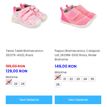
Tenisi Textili Biomecanics
Papuci Biomecanics, Calapod
Te
262176-A032, Rosa
Lat, 262188-E032 Rosa, Wider
Ca
Biohome
149,00 RON
199,00 RON
2
129,00 RON
1
Marime:
Marime:
M
20
21
22
23
24
25
22
23
24
2
26
Vezi Variante
Vezi Variante