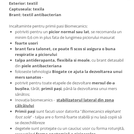
Exterior: textil
Captuseala: texila
Brant: textil antibacterian
Incaltaminte pentru primii pasi Biomecanics:
potriviti pentru un
picior normal sau lat
, se recomanda un
minim 0,6 cm in plus fata de lungimea piciorului masurat
foarte usori
brant fara talonet, ce poate fi scos si asigura o buna
respiratie a piciorului
talpa antiderapanta, flexibila si moale
, cu brant detasabil
din
piele antibacteriana
foloseste tehnologia
Biogate ce ajuta la dezvoltarea unui
mers sanatos -
potrivit pentru toate etapele de dezvoltare
mersul de-a
buşilea
, târât,
primii paşi
, până la dezvoltarea unui mers
sănătos;
Inovaţia biomecanics -
stabilizatorul lateral din zona
călcâiului
Primii paşi
sunt facuti usor datorita "
Biomecanics elephant
foot sole
" - talpa are o formă foarte stabilă şi nu lasă copiii să
se dezechilibreze
degetele sunt protejate cu un cauciuc usor cu forma rotunjită,
respectând
forma anatomică a picioarelor