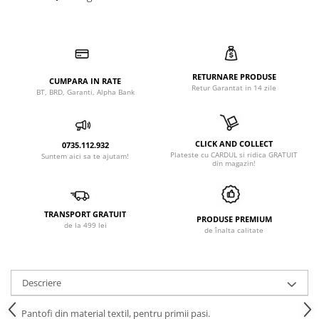
RETURNARE PRODUSE
CUMPARA IN RATE
Retur Garantat in 14 zile
BT, BRD, Garanti, Alpha Bank
CLICK AND COLLECT
0735.112.932
Plateste cu CARDUL si ridica GRATUIT
Suntem aici sa te ajutam!
din magazin!
TRANSPORT GRATUIT
PRODUSE PREMIUM
de la 499 lei
de înalta calitate
Descriere
Pantofi din material textil, pentru primii pasi.