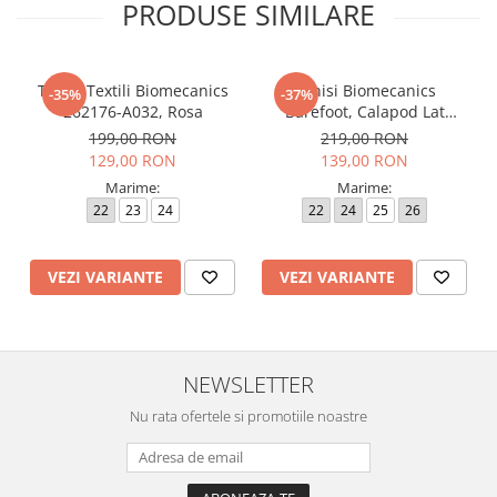
PRODUSE SIMILARE
Tenisi Textili Biomecanics
Tenisi Biomecanics
-35%
-37%
262176-A032, Rosa
Barefoot, Calapod Lat
262190-E032 Rosa
199,00 RON
219,00 RON
129,00 RON
139,00 RON
Marime:
Marime:
22
23
24
22
24
25
26
VEZI VARIANTE
VEZI VARIANTE
NEWSLETTER
Nu rata ofertele si promotiile noastre