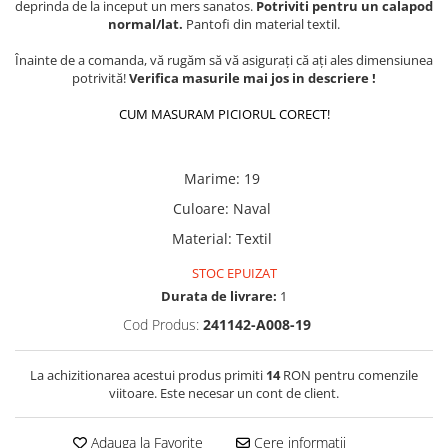
deprinda de la inceput un mers sanatos.
Potriviti pentru un calapod
normal/lat.
Pantofi din material textil.
Înainte de a comanda, vă rugăm să vă asigurați că ați ales dimensiunea
potrivită!
Verifica masurile mai jos in descriere !
CUM MASURAM PICIORUL CORECT!
Marime
:
19
Culoare
:
Naval
Material
:
Textil
STOC EPUIZAT
Durata de livrare:
1
Cod Produs:
241142-A008-19
La achizitionarea acestui produs primiti
14
RON pentru comenzile
viitoare. Este necesar un cont de client.
Adauga la Favorite
Cere informatii