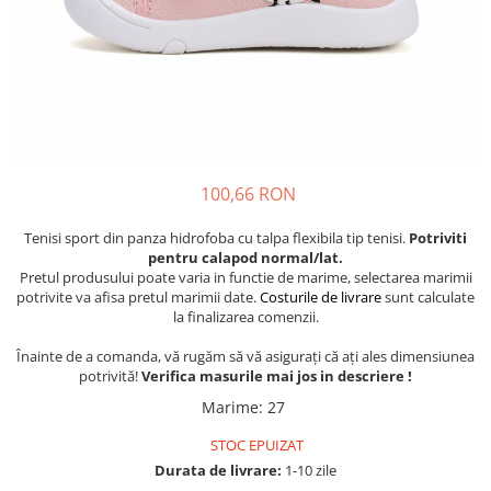
Tenisi
100,66 RON
Tenisi sport din panza hidrofoba cu talpa flexibila tip tenisi.
Potriviti
pentru calapod normal/lat.
Pretul produsului poate varia in functie de marime, selectarea marimii
potrivite va afisa pretul marimii date.
Costurile de livrare
sunt calculate
la finalizarea comenzii.
Înainte de a comanda, vă rugăm să vă asigurați că ați ales dimensiunea
potrivită!
Verifica masurile mai jos in descriere !
Marime
:
27
STOC EPUIZAT
Durata de livrare:
1-10 zile