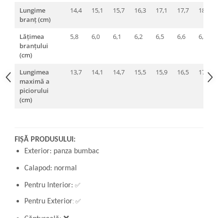
Lungime
14,4
15,1
15,7
16,3
17,1
17,7
18,2
branț (cm)
Lățimea
5,8
6,0
6,1
6,2
6,5
6,6
6,7
branțului
(cm)
Lungimea
13,7
14,1
14,7
15,5
15,9
16,5
17,0
maximă a
piciorului
(cm)
FIȘĂ PRODUSULUI:
Exterior: panza bumbac
Calapod: normal
✅
Pentru Interior:
: ✅
Pentru Exterior