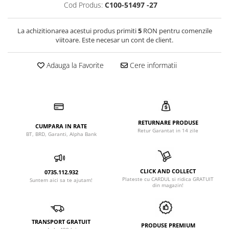
Cod Produs:
C100-51497 -27
La achizitionarea acestui produs primiti
5
RON pentru comenzile
viitoare. Este necesar un cont de client.
Adauga la Favorite
Cere informatii
RETURNARE PRODUSE
CUMPARA IN RATE
Retur Garantat in 14 zile
BT, BRD, Garanti, Alpha Bank
CLICK AND COLLECT
0735.112.932
Plateste cu CARDUL si ridica GRATUIT
Suntem aici sa te ajutam!
din magazin!
TRANSPORT GRATUIT
PRODUSE PREMIUM