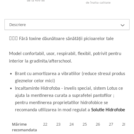
de la 499 lei
de înalta calitate
Descriere
👩🏼‍⚕️ Fără toxine dăunătoare sănătății picioarelor tale
Model confortabil, usor, respirabil, flexibil, potrivit pentru
interior la gradinita/afterschool.
Brant cu amortizarea a vibratiilor (reduce stresul produs
gleznelor celor mici)
Incaltaminte Hidrofoba - invelis special, sistem Lotus ce
ajuta la mentinerea curata a suprafetei pantofilor ;
pentru mentinerea proprietatilor hidrofobice se
recomanda utilizarea in mod regulat a
Solutie Hidrofobe
Mărime
22
23
24
25
26
27
28
recomandata