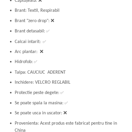
Căptușeală: ❌
Brant: Textil, Respirabil
Brant "zero drop":
❌
✅
Brant detasabil:
✅
Calcai intarit:
Arc plantar: ❌
✅
Hidrofob:
Talpa: CAUCIUC ADERENT
Inchidere: VELCRO REGLABIL
✅
Protectie peste degete:
✅
Se poate spala la masina:
Se poate usca in uscator: ❌
Provenienta: Acest produs este fabricat pentru tine in
China