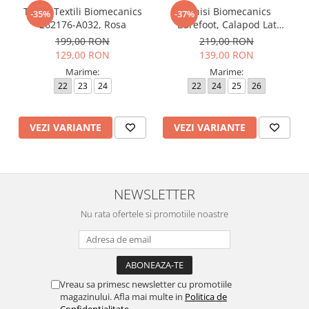
Tenisi Textili Biomecanics
Tenisi Biomecanics
-35%
-37%
262176-A032, Rosa
Barefoot, Calapod Lat
262190-E032 Rosa
199,00 RON
219,00 RON
129,00 RON
139,00 RON
Marime:
Marime:
22
23
24
22
24
25
26
VEZI VARIANTE
VEZI VARIANTE
NEWSLETTER
Nu rata ofertele si promotiile noastre
Vreau sa primesc newsletter cu promotiile
magazinului. Afla mai multe in
Politica de
Confidentialitate