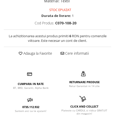
Material
:
Textil
STOC EPUIZAT
Durata de livrare:
1
Cod Produs:
C070-108-20
La achizitionarea acestui produs primiti
6
RON pentru comenzile
viitoare. Este necesar un cont de client.
Adauga la Favorite
Cere informatii
RETURNARE PRODUSE
CUMPARA IN RATE
Retur Garantat in 14 zile
BT, BRD, Garanti, Alpha Bank
CLICK AND COLLECT
0735.112.932
Plateste cu CARDUL si ridica GRATUIT
Suntem aici sa te ajutam!
din magazin!