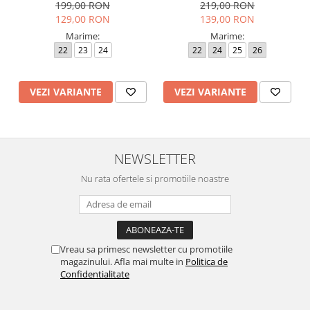
262190-E032 Rosa
199,00 RON
219,00 RON
129,00 RON
139,00 RON
Marime:
Marime:
22
23
24
22
24
25
26
VEZI VARIANTE
VEZI VARIANTE
NEWSLETTER
Nu rata ofertele si promotiile noastre
Vreau sa primesc newsletter cu promotiile
magazinului. Afla mai multe in
Politica de
Confidentialitate