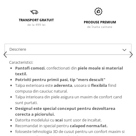
TRANSPORT GRATUIT
PRODUSE PREMIUM
de la 499 lei
de înalta calitate
Descriere
Caracteristici:
Pantofi comozi
, confectionati din
piele moale si material
textil.
Potriviti pentru primii pasi, tip "mers descult"
Talpa exterioara este
aderenta
, usoara si
flexibila
fiind
compusa din cauciuc natural.
Talpa interioara din piele asigura un maxim de confort cand
sunt purtati.
Designul este special conceput pentru dezvoltarea
corecta a piciorului.
Datorita modelului cu
scai
sunt usor de incaltat.
Recomandat in special pentru
calapod norma/lat.
foloseste tehnologia 3D de cusut pentru un confort maxim si