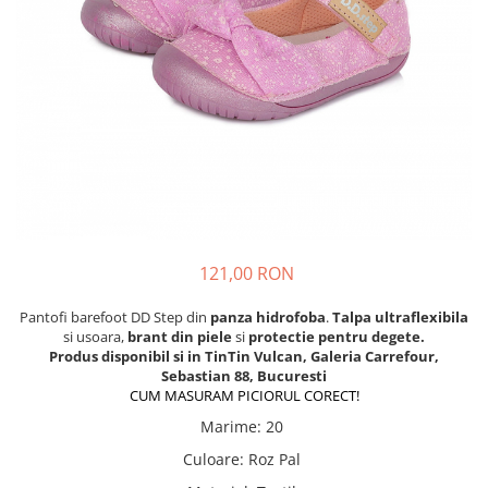
Tenisi
121,00 RON
Pantofi barefoot DD Step din
panza hidrofoba
.
Talpa ultraflexibila
si usoara,
brant din piele
si
protectie pentru degete.
Produs disponibil si in TinTin Vulcan, Galeria Carrefour,
Sebastian 88, Bucuresti
CUM MASURAM PICIORUL CORECT!
Marime
:
20
Culoare
:
Roz Pal