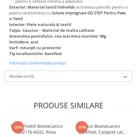
pentru o utilizare minima a adezivilor.
Exterior: Material textil hidrofob
se trateaza periodic pentru a
pastra caracteristica cu
Solutie Impregnare DD STEP Pentru Piele
si Textil
Interior: Piele naturala & textil
Talpa: Cauciuc - Material de inalta calitate
Greutatea pantofului, cea mai mica marime: 90g
Inchidere: scai
Varf: rotunjit cu protectie
Tip incaltaminte: barefoot
Informatii conformitate produs
Review-uri
(0)
PRODUSE SIMILARE
Tenisi Textili Biomecanics
Tenisi Biomecanics
-35%
-37%
262176-A032, Rosa
Barefoot, Calapod Lat