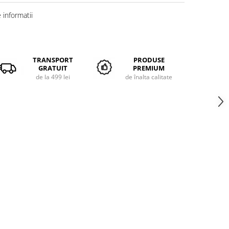
informatii
TRANSPORT
PRODUSE
GRATUIT
PREMIUM
de la 499 lei
de înalta calitate