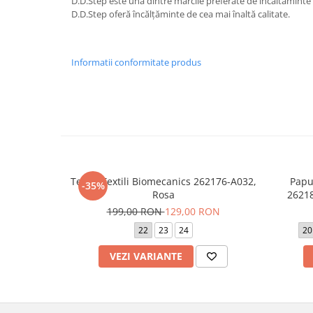
D.D.Step este una dintre marcile preferate de incaltaminte
D.D.Step oferă încălțăminte de cea mai înaltă calitate.
Informatii conformitate produs
Tenisi Textili Biomecanics 262176-A032,
Papu
-35%
Rosa
26218
199,00 RON
129,00 RON
22
23
24
20
VEZI VARIANTE