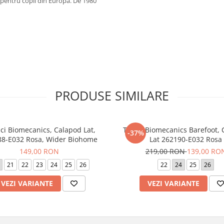
 pentru copii din Europa. De 1980
PRODUSE SIMILARE
ci Biomecanics, Calapod Lat,
Tenisi Biomecanics Barefoot,
-37%
8-E032 Rosa, Wider Biohome
Lat 262190-E032 Rosa
149,00 RON
219,00 RON
139,00 RO
21
22
23
24
25
26
22
24
25
26
VEZI VARIANTE
VEZI VARIANTE