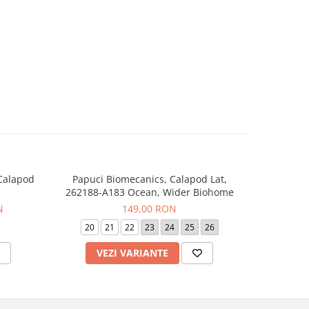
 Calapod
Papuci Biomecanics, Calapod Lat,
Sneaker
-20%
262188-A183 Ocean, Wider Biohome
262
N
149,00 RON
24
20
21
22
23
24
25
26
19
VEZI VARIANTE
V