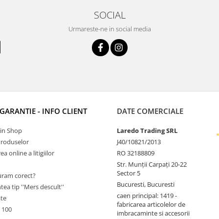
SOCIAL
Urmareste-ne in social media
 GARANTIE - INFO CLIENT
DATE COMERCIALE
Tin Shop
Laredo Trading SRL
Produselor
J40/10821/2013
a online a litigiilor
RO 32188809
Str. Munții Carpați 20-22
Sector 5
ram corect?
Bucuresti, Bucuresti
tea tip ''Mers descult''
caen principal: 1419 -
ate
fabricarea articolelor de
 100
imbracaminte si accesorii