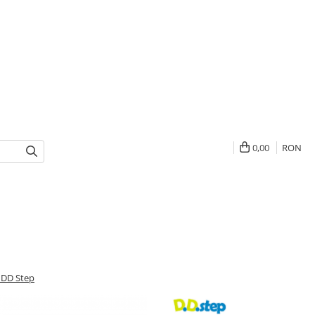
0,00
RON
, DD Step