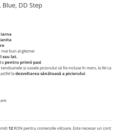
, Blue, DD Step
 iarna
lanita
are
 mai bun al gleznei
 sau lat.
ita
pentru primii pasi
tendoanele și oasele piciorului să fie incluse în mers, la fel ca
astfel la
dezvoltarea sănătoasă a piciorului
oare
imiti
12
RON pentru comenzile viitoare. Este necesar un cont