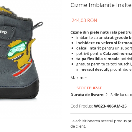
Cizme Imblanite Inalte
244,03 RON
Cizme din piele naturala pentru
imblanite cu un
strat gros de b
inchidere cu velcro si fermo
calcai intarit
pentru un suport
potrivit pentru
Calapod normal
talpa flexibila si moale
potriv
ghetuta permite ca toți mușchii, 
în
mersul desculț
și contribuie 
Marime
:
STOC EPUIZAT
Durata de livrare:
2 - 3 zile lucrat
Cod Produs:
W023-406AM-25
La achizitionarea acestui produs pr
de client.