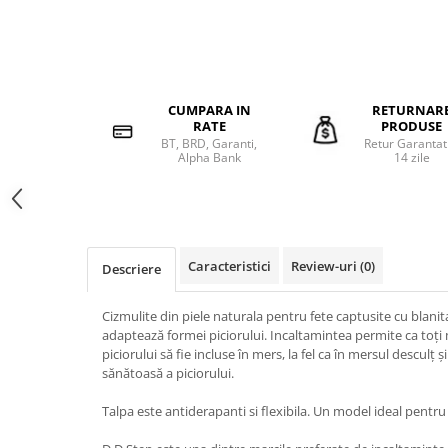
CUMPARA IN
RETURNAR
RATE
PRODUSE
BT, BRD, Garanti,
Retur Garantat
Alpha Bank
14 zile
Caracteristici
Review-uri
(0)
Descriere
Cizmulite din piele naturala pentru fete captusite cu blanit
adaptează formei piciorului. Incaltamintea permite ca toți 
piciorului să fie incluse în mers, la fel ca în mersul desculț 
sănătoasă a piciorului.
Talpa este antiderapanti si flexibila. Un model ideal pentru 