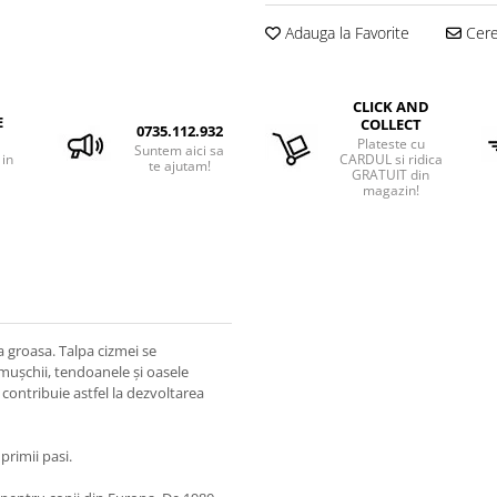
Adauga la Favorite
Cere 
CLICK AND
E
COLLECT
0735.112.932
Plateste cu
Suntem aici sa
 in
CARDUL si ridica
te ajutam!
GRATUIT din
magazin!
a groasa. Talpa cizmei se
mușchii, tendoanele și oasele
și contribuie astfel la dezvoltarea
primii pasi.