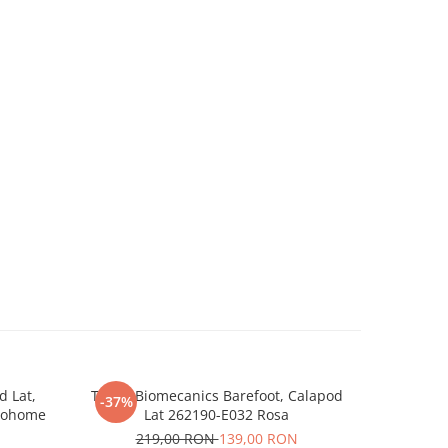
8,0
8,2
8,4
8
22,4
23,0
23,8
d Lat,
Tenisi Biomecanics Barefoot, Calapod
Sandale T
-37%
-30%
iohome
Lat 262190-E032 Rosa
Calap
219,00 RON
139,00 RON
22