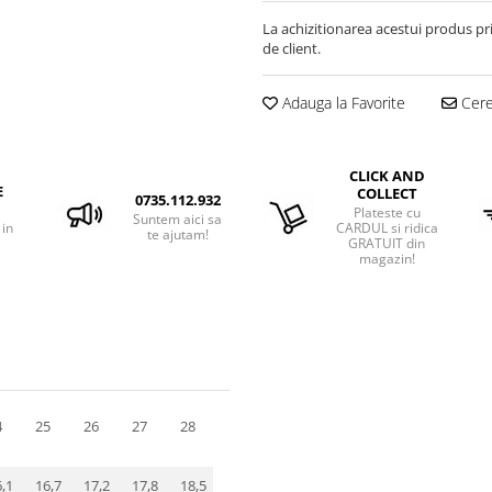
La achizitionarea acestui produs pr
de client.
Adauga la Favorite
Cere 
CLICK AND
E
COLLECT
0735.112.932
Plateste cu
Suntem aici sa
 in
CARDUL si ridica
te ajutam!
GRATUIT din
magazin!
4
25
26
27
28
29
30
31
32
33
34
,1
16,7
17,2
17,8
18,5
19,2
20,0
20,6
21,2
21,8
22,