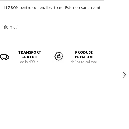
imiti
7
RON pentru comenzile viitoare. Este necesar un cont
informatii
TRANSPORT
PRODUSE
GRATUIT
PREMIUM
de la 499 lei
de înalta calitate
35
36
37
5
23,1
23,7
24,5