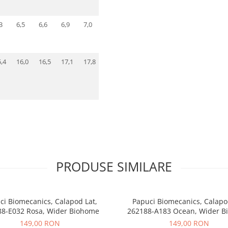
3
6,5
6,6
6,9
7,0
7,2
7,3
7,4
7,5
7,6
7,8
,4
16,0
16,5
17,1
17,8
18,5
19,3
19,9
20,5
21,1
21,
PRODUSE SIMILARE
ci Biomecanics, Calapod Lat,
Papuci Biomecanics, Calapo
8-E032 Rosa, Wider Biohome
262188-A183 Ocean, Wider B
149,00 RON
149,00 RON