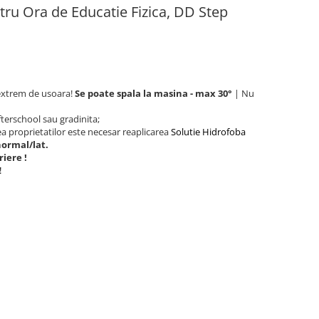
ntru Ora de Educatie Fizica, DD Step
i extrem de usoara!
Se poate spala la masina - max 30°
| Nu
fterschool sau gradinita;
a proprietatilor este necesar reaplicarea
Solutie Hidrofoba
normal/lat.
riere !
!