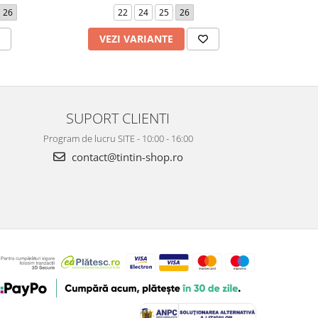
26
22
24
25
26
21
VEZI VARIANTE
V
SUPORT CLIENTI
Program de lucru SITE - 10:00 - 16:00
contact@tintin-shop.ro