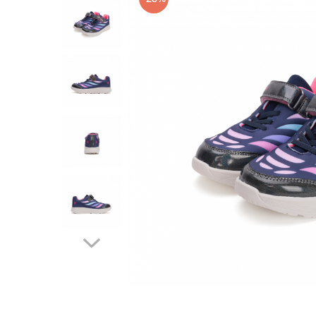
School Colection
Tenisi