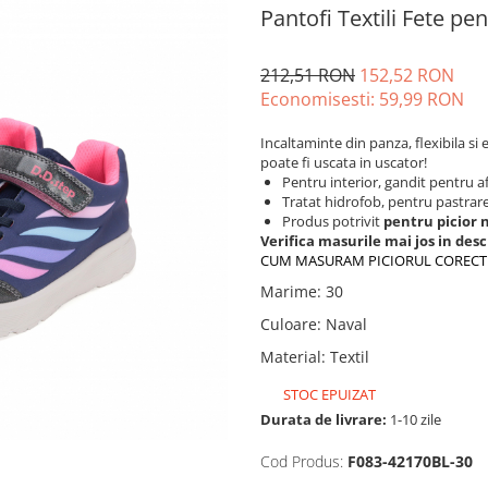
Pantofi Textili Fete pe
212,51 RON
152,52 RON
Economisesti:
59,99
RON
Incaltaminte din panza, flexibila s
poate fi uscata in uscator!
Pentru interior, gandit pentru a
Tratat hidrofob, pentru pastrare
Produs potrivit
pentru picior 
Verifica masurile mai jos in desc
CUM MASURAM PICIORUL CORECT
Marime
:
30
Culoare
:
Naval
Material
:
Textil
STOC EPUIZAT
Durata de livrare:
1-10 zile
Cod Produs:
F083-42170BL-30