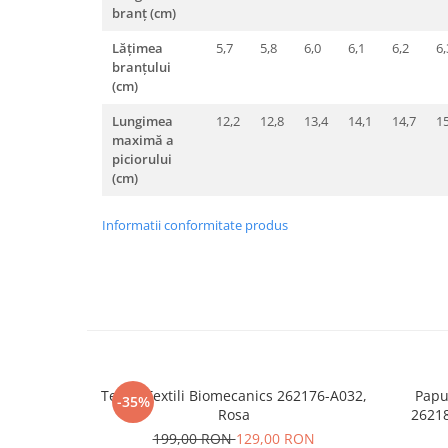
branț (cm)
Lățimea
5,7
5,8
6,0
6,1
6,2
6,
branțului
(cm)
Lungimea
12,2
12,8
13,4
14,1
14,7
15
maximă a
piciorului
(cm)
Informatii conformitate produs
Tenisi Textili Biomecanics 262176-A032,
Papu
-35%
Rosa
26218
199,00 RON
129,00 RON