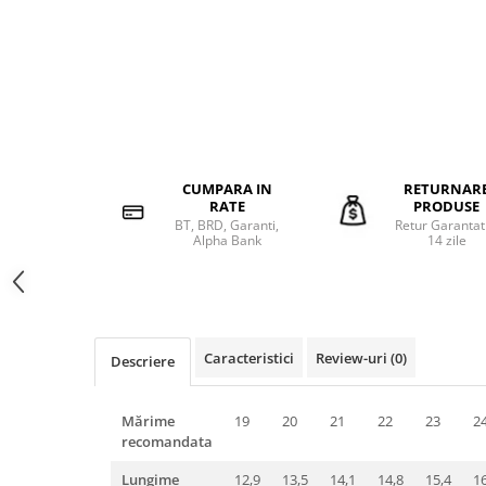
CUMPARA IN
RETURNAR
RATE
PRODUSE
BT, BRD, Garanti,
Retur Garantat
Alpha Bank
14 zile
Caracteristici
Review-uri
(0)
Descriere
Mărime
19
20
21
22
23
2
recomandata
Lungime
12,9
13,5
14,1
14,8
15,4
16