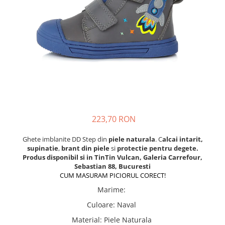
School Colection
Tenisi
223,70 RON
Ghete imblanite DD Step din
piele naturala
. C
alcai intarit,
supinatie
,
brant din piele
si
protectie pentru degete.
Produs disponibil si in TinTin Vulcan, Galeria Carrefour,
Sebastian 88, Bucuresti
CUM MASURAM PICIORUL CORECT!
Marime
:
Culoare
:
Naval
Material
:
Piele Naturala