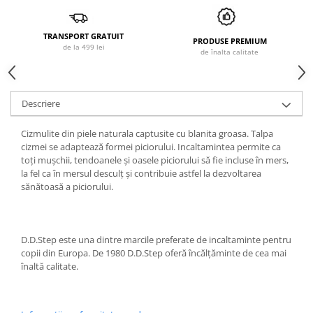
TRANSPORT GRATUIT
PRODUSE PREMIUM
de la 499 lei
de înalta calitate
Descriere
Cizmulite din piele naturala captusite cu blanita groasa. Talpa
cizmei se adaptează formei piciorului. Incaltamintea permite ca
toți mușchii, tendoanele și oasele piciorului să fie incluse în mers,
la fel ca în mersul desculț și contribuie astfel la dezvoltarea
sănătoasă a piciorului.
D.D.Step este una dintre marcile preferate de incaltaminte pentru
copii din Europa. De 1980 D.D.Step oferă încălțăminte de cea mai
înaltă calitate.