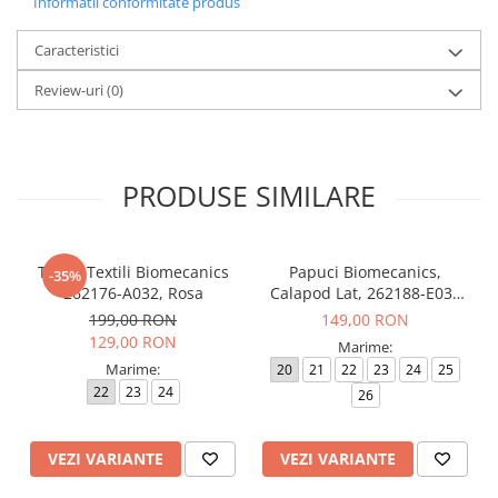
Informatii conformitate produs
Caracteristici
Review-uri
(0)
PRODUSE SIMILARE
Tenisi Textili Biomecanics
Papuci Biomecanics,
-35%
262176-A032, Rosa
Calapod Lat, 262188-E032
Rosa, Wider Biohome
199,00 RON
149,00 RON
129,00 RON
Marime:
Marime:
20
21
22
23
24
25
22
23
24
26
VEZI VARIANTE
VEZI VARIANTE