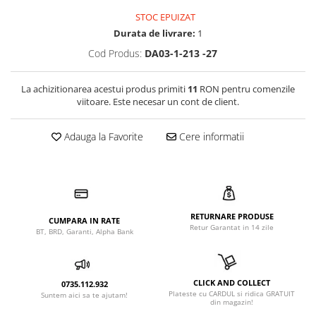
STOC EPUIZAT
Durata de livrare:
1
Cod Produs:
DA03-1-213 -27
La achizitionarea acestui produs primiti
11
RON pentru comenzile
viitoare. Este necesar un cont de client.
Adauga la Favorite
Cere informatii
RETURNARE PRODUSE
CUMPARA IN RATE
Retur Garantat in 14 zile
BT, BRD, Garanti, Alpha Bank
CLICK AND COLLECT
0735.112.932
Plateste cu CARDUL si ridica GRATUIT
Suntem aici sa te ajutam!
din magazin!