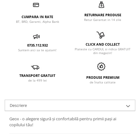
RETURNARE PRODUSE
CUMPARA IN RATE
Retur Garantat in 14 zile
BT, BRD, Garanti, Alpha Bank
CLICK AND COLLECT
0735.112.932
Plateste cu CARDUL si ridica GRATUIT
Suntem aici sa te ajutam!
din magazin!
TRANSPORT GRATUIT
PRODUSE PREMIUM
de la 499 lei
de înalta calitate
Descriere
Geox - o alegere sigură și confortabilă pentru primii pași ai
copilului tău!