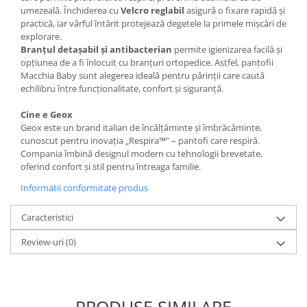
umezeală. Închiderea cu
Velcro reglabil
asigură o fixare rapidă și
practică, iar vârful întărit protejează degetele la primele mișcări de
explorare.
Branțul detașabil și antibacterian
permite igienizarea facilă și
opțiunea de a fi înlocuit cu branțuri ortopedice. Astfel, pantofii
Macchia Baby sunt alegerea ideală pentru părinții care caută
echilibru între funcționalitate, confort și siguranță.
Cine e Geox
Geox este un brand italian de încălțăminte și îmbrăcăminte,
cunoscut pentru inovația „Respira™” – pantofi care respiră.
Compania îmbină designul modern cu tehnologii brevetate,
oferind confort și stil pentru întreaga familie.
Informatii conformitate produs
Caracteristici
Review-uri
(0)