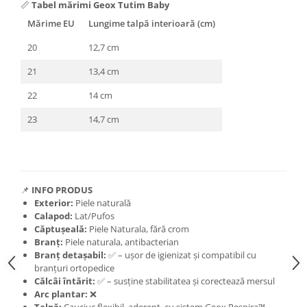
📏
Tabel mărimi Geox Tutim Baby
Mărime EU
Lungime talpă interioară (cm)
20
12,7 cm
21
13,4 cm
22
14 cm
23
14,7 cm
📌
INFO PRODUS
Exterior:
Piele naturală
Calapod:
Lat/Pufos
Căptușeală:
Piele Naturala, fără crom
Branț:
Piele naturala, antibacterian
Branț detașabil:
✅ – ușor de igienizat și compatibil cu
branțuri ortopedice
Călcâi întărit:
✅ – susține stabilitatea și corectează mersul
Arc plantar:
❌