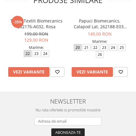
PRODUSE SIMILARE
Tenisi Textili Biomecanics
Papuci Biomecanics,
-35%
262176-A032, Rosa
Calapod Lat, 262188-E032
Rosa, Wider Biohome
199,00 RON
149,00 RON
129,00 RON
Marime:
Marime:
20
21
22
23
24
25
22
23
24
26
VEZI VARIANTE
VEZI VARIANTE
NEWSLETTER
Nu rata ofertele si promotiile noastre