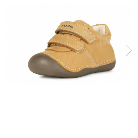
School Colection
Tenisi