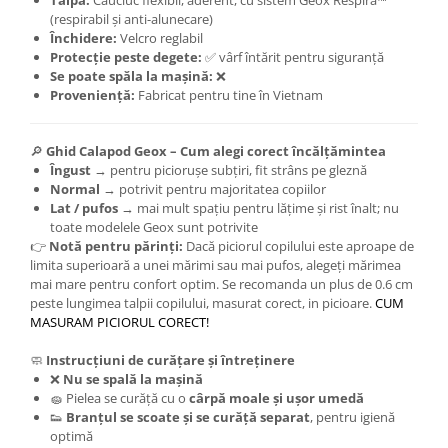
Talpă:
Cauciuc flexibil, aderent, cu sistem Geox Respira™
(respirabil și anti-alunecare)
Închidere:
Velcro reglabil
Protecție peste degete:
✅ vârf întărit pentru siguranță
Se poate spăla la mașină:
❌
Proveniență:
Fabricat pentru tine în Vietnam
🔎
Ghid Calapod Geox – Cum alegi corect încălțămintea
Îngust
→ pentru piciorușe subțiri, fit strâns pe gleznă
Normal
→ potrivit pentru majoritatea copiilor
Lat / pufos
→ mai mult spațiu pentru lățime și rist înalt; nu
toate modelele Geox sunt potrivite
👉
Notă pentru părinți:
Dacă piciorul copilului este aproape de
limita superioară a unei mărimi sau mai pufos, alegeți mărimea
mai mare pentru confort optim. Se recomanda un plus de 0.6 cm
peste lungimea talpii copilului, masurat corect, in picioare.
CUM
MASURAM PICIORUL CORECT!
🧼
Instrucțiuni de curățare și întreținere
❌
Nu se spală la mașină
🧽 Pielea se curăță cu o
cârpă moale și ușor umedă
👟
Branțul se scoate și se curăță separat
, pentru igienă
optimă