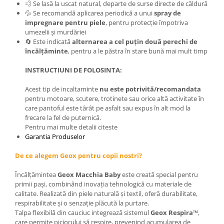
💨 Se lasă la uscat natural, departe de surse directe de căldură
💦 Se recomandă aplicarea periodică a unui
spray de
impregnare pentru piele
, pentru protecție împotriva
umezelii și murdăriei
🔄 Este indicată
alternarea a cel puțin două perechi de
încălțăminte
, pentru a le păstra în stare bună mai mult timp
INSTRUCTIUNI DE FOLOSINTA:
Acest tip de incaltaminte
nu este potrivită/recomandata
pentru motoare, scutere, trotinete sau orice altă activitate în
care pantoful este târât pe asfalt sau expus în alt mod la
frecare la fel de puternică.
Pentru mai multe detalii citeste
Garantia Produselor
De ce alegem Geox pentru copii nostri?
Încălțămintea
Geox Macchia Baby
este creată special pentru
primii pași, combinând inovația tehnologică cu materiale de
calitate. Realizată din piele naturală și textil, oferă durabilitate,
respirabilitate și o senzație plăcută la purtare.
Talpa flexibilă din cauciuc integrează sistemul
Geox Respira™
,
care permite piciorului să respire, prevenind acumularea de