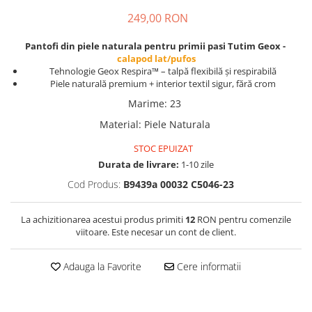
249,00 RON
Pantofi din piele naturala pentru primii pasi Tutim Geox -
calapod lat/pufos
Tehnologie Geox Respira™ – talpă flexibilă și respirabilă
Piele naturală premium + interior textil sigur, fără crom
Marime
:
23
Material
:
Piele Naturala
STOC EPUIZAT
Durata de livrare:
1-10 zile
Cod Produs:
B9439a 00032 C5046-23
La achizitionarea acestui produs primiti
12
RON pentru comenzile
viitoare. Este necesar un cont de client.
Adauga la Favorite
Cere informatii