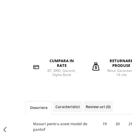
CUMPARA IN
RETURNAR
RATE
PRODUSE
BT, BRD, Garanti,
Retur Garantat
Alpha Bank
14 zile
Caracteristici
Review-uri
(0)
Descriere
Masuri pentru acest model de
19
20
2
pantof