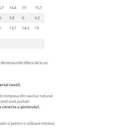
,7
14,4
15
15,7
6
5,8
6
6,2
3
13,7
14,3
15
 dimensiunile difera de la un
rial textil.
nd compusa din cauciuc natural.
cand sunt purtati.
 corecta a piciorului.
im si pentru o utilizare minima