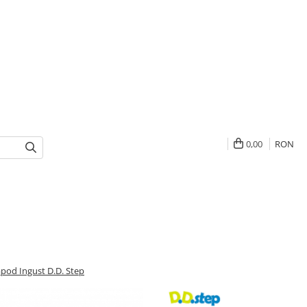
0,00
RON
lapod Ingust D.D. Step