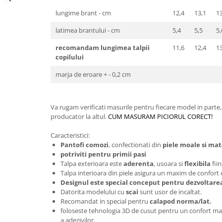
lungime brant - cm
12,4
13,1
13
latimea brantului - cm
5,4
5,5
5,
recomandam lungimea talpii
11,6
12,4
1
copilului
marja de eroare + - 0,2 cm
Va rugam verificati masurile pentru fiecare model in parte,
producator la altul.
CUM MASURAM PICIORUL CORECT!
Caracteristici:
Pantofi comozi
, confectionati din
piele moale si mate
potriviti pentru primii pasi
Talpa exterioara este
aderenta
, usoara si
flexibila
fii
Talpa interioara din piele asigura un maxim de confort 
Designul este special conceput pentru dezvoltarea
Datorita modelului cu
scai
sunt usor de incaltat.
Recomandat in special pentru
calapod norma/lat.
foloseste tehnologia 3D de cusut pentru un confort max
a adezivilor.