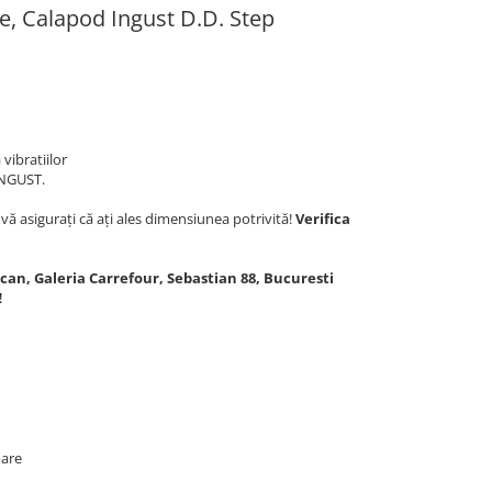
ue, Calapod Ingust D.D. Step
vibratiilor
INGUST.
ă asigurați că ați ales dimensiunea potrivită!
Verifica
lcan, Galeria Carrefour, Sebastian 88, Bucuresti
!
oare