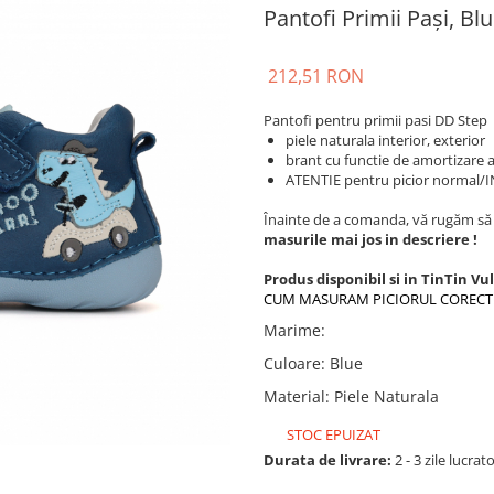
Pantofi Primii Pași, Bl
212,51 RON
Pantofi pentru primii pasi DD Step
piele naturala interior, exterior
brant cu functie de amortizare a 
ATENTIE pentru picior normal/
Înainte de a comanda, vă rugăm să v
masurile mai jos in descriere !
Produs disponibil si in TinTin Vu
CUM MASURAM PICIORUL CORECT
Marime
:
Culoare
:
Blue
Material
:
Piele Naturala
STOC EPUIZAT
Durata de livrare:
2 - 3 zile lucrat