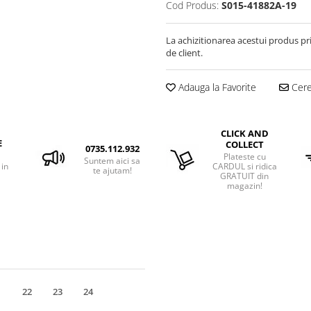
Cod Produs:
S015-41882A-19
La achizitionarea acestui produs pr
de client.
Adauga la Favorite
Cere 
CLICK AND
E
COLLECT
0735.112.932
Plateste cu
Suntem aici sa
 in
CARDUL si ridica
te ajutam!
GRATUIT din
magazin!
1
22
23
24