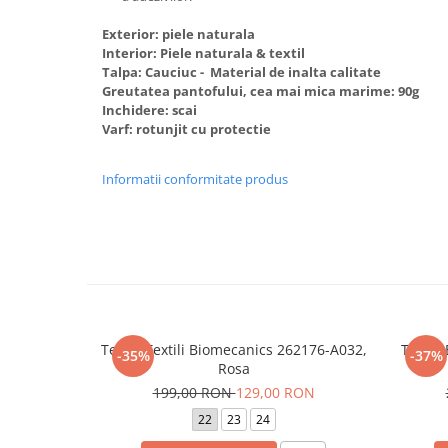
Exterior: piele naturala
Interior: Piele naturala & textil
Talpa: Cauciuc - Material de inalta calitate
Greutatea pantofului, cea mai mica marime: 90g
Inchidere: scai
Varf: rotunjit cu protectie
Informatii conformitate produs
Tenisi Textili Biomecanics 262176-A032,
Tenisi
-35%
-37%
Rosa
199,00 RON
129,00 RON
22
23
24