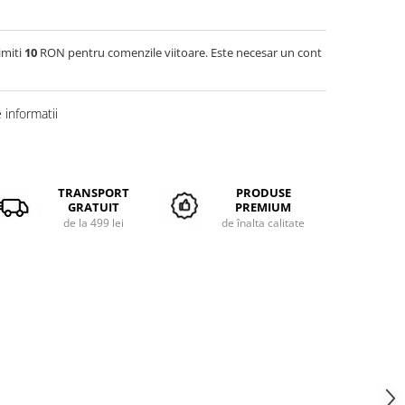
imiti
10
RON pentru comenzile viitoare. Este necesar un cont
informatii
TRANSPORT
PRODUSE
GRATUIT
PREMIUM
de la 499 lei
de înalta calitate