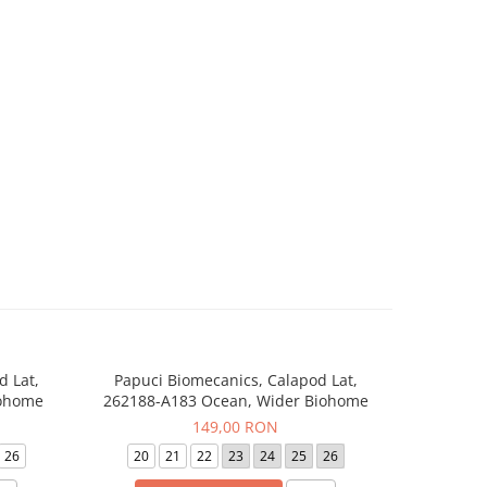
d Lat,
Papuci Biomecanics, Calapod Lat,
Sneaker
-20%
iohome
262188-A183 Ocean, Wider Biohome
262
149,00 RON
24
26
20
21
22
23
24
25
26
19