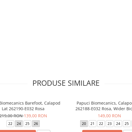
PRODUSE SIMILARE
 Biomecanics Barefoot, Calapod
Papuci Biomecanics, Calapo
Lat 262190-E032 Rosa
262188-E032 Rosa, Wider B
219,00 RON
139,00 RON
149,00 RON
22
24
25
26
20
21
22
23
24
25