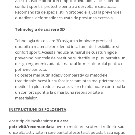
Acesta sustine piciorul in timpul activitatilor zilnice, oferind
confort sporit si protectie pentru o dezvoltare sanatoasa.
Recomandata de specialisti in ortopedie, ajuta la prevenirea
durerilor si deformarilor cauzate de presiunea excesiva.
Tehnologia de coasere 3D
Tehnologia de coasere 3D asigura o imbinare precisa si
durabila a materialelor, oferind incaltamintei flexibilitate si
confort sporit. Aceasta reduce numarul de cusaturi rigide,
prevenind punctele de presiune si iritatiile. In plus, permite un
design ergonomic, adaptat natural formei piciorului pentru o
potrivire perfecta.
Foloseste mai putin adeziv comparativ cu metodele
traditionale. Acest lucru face incaltamintea mai prietenoasa cu
mediul. In plus, reducerea adezivilor chimici poate contribui la
un confort sporit si la o mai buna respirabilitate a
materialelor.
INSTRUCTIUNI DE FOLOSINTA
:
Acest tip de incaltaminte
nu este
potrivită/recomandata
pentru motoare, scutere, trotinete sau
orice altă activitate în care pantoful este târât pe asfalt sau expus