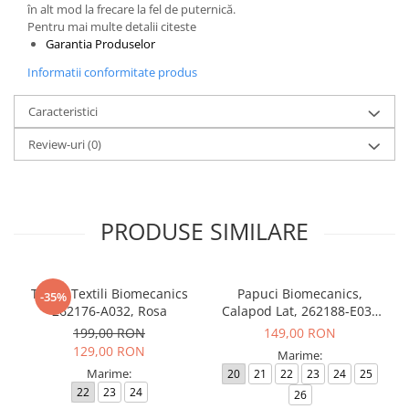
în alt mod la frecare la fel de puternică.
Pentru mai multe detalii citeste
Garantia Produselor
Informatii conformitate produs
Caracteristici
Review-uri
(0)
PRODUSE SIMILARE
Tenisi Textili Biomecanics
Papuci Biomecanics,
-35%
262176-A032, Rosa
Calapod Lat, 262188-E032
Rosa, Wider Biohome
199,00 RON
149,00 RON
129,00 RON
Marime:
Marime:
20
21
22
23
24
25
22
23
24
26