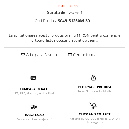
STOC EPUIZAT
Durata de livrare:
1
Cod Produs:
S049-51250M-30
La achizitionarea acestui produs primiti
11
RON pentru comenzile
viitoare. Este necesar un cont de client.
Adauga la Favorite
Cere informatii
RETURNARE PRODUSE
CUMPARA IN RATE
Retur Garantat in 14 zile
BT, BRD, Garanti, Alpha Bank
CLICK AND COLLECT
0735.112.932
Plateste cu CARDUL si ridica GRATUIT
Suntem aici sa te ajutam!
din magazin!