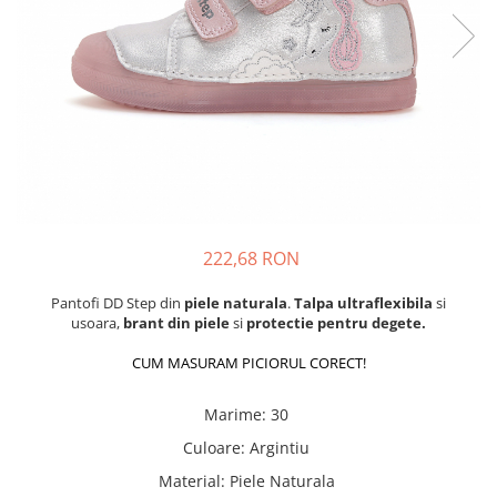
School Colection
Tenisi
222,68 RON
Pantofi DD Step din
piele naturala
.
Talpa ultraflexibila
si
usoara,
brant din piele
si
protectie pentru degete.
CUM MASURAM PICIORUL CORECT!
Marime
:
30
Culoare
:
Argintiu
Material
:
Piele Naturala