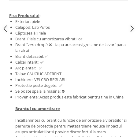
Fisa Produsului
:
Exterior: piele
Calapod: Lat/Pufos
Căptușeală: Piele
Brant: Piele cu amortizarea vibratiilor
Brant "zero drop": ❌ talpa are aceasi grosime de la varf pana
la calcai
Brant detasabil: ✅
Calcai intarit: ✅
Arc plantar: ✅
Talpa: CAUCIUC ADERENT
Inchidere: VELCRO REGLABIL
Protectie peste degete: ✅
Se poate spala la masina: ⛔
Provenienta: Acest produs este fabricat pentru tine in China
Brantul cu amortizare
Incaltamintea cu brant cu functie de amortizare a vibratiilor si
pernute de protectie pentru metatarsiene reduce impactul
asupra articulatiilor si previne disconfortul la mers.