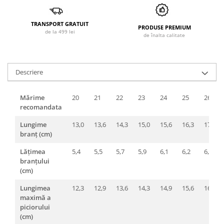
TRANSPORT GRATUIT
PRODUSE PREMIUM
de la 499 lei
de înalta calitate
Descriere
Mărime
20
21
22
23
24
25
26
recomandata
Lungime
13,0
13,6
14,3
15,0
15,6
16,3
17,0
branț (cm)
Lățimea
5,4
5,5
5,7
5,9
6,1
6,2
6,4
branțului
(cm)
Lungimea
12,3
12,9
13,6
14,3
14,9
15,6
16,3
maximă a
piciorului
(cm)