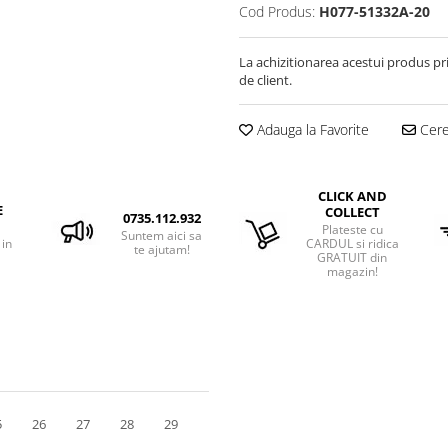
Cod Produs:
H077-51332A-20
La achizitionarea acestui produs pr
de client.
Adauga la Favorite
Cere 
CLICK AND
E
COLLECT
0735.112.932
Plateste cu
Suntem aici sa
 in
CARDUL si ridica
te ajutam!
GRATUIT din
magazin!
5
26
27
28
29
30
31