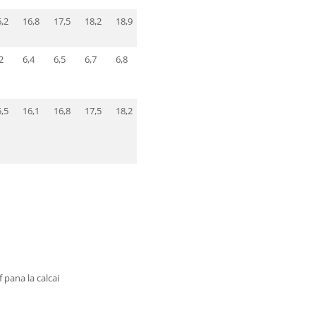
,2
16,8
17,5
18,2
18,9
19,5
20,1
2
6,4
6,5
6,7
6,8
7,0
7,2
,5
16,1
16,8
17,5
18,2
18,8
19,4
 pana la calcai