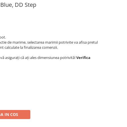
 Blue, DD Step
oot.
ctie de marime, selectarea marimii potrivite va afisa pretul
t calculate la finalizarea comenzii.
ă asigurați că ați ales dimensiunea potrivită!
Verifica
A IN COS