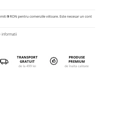
imiti
9
RON pentru comenzile viitoare. Este necesar un cont
informatii
TRANSPORT
PRODUSE
GRATUIT
PREMIUM
de la 499 lei
de înalta calitate