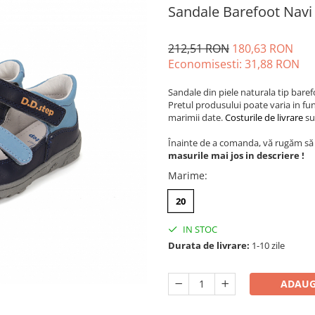
Sandale Barefoot Navi
212,51 RON
180,63 RON
Economisesti:
31,88
RON
Sandale din piele naturala tip baref
Pretul produsului poate varia in fun
marimii date.
Costurile de livrare
sun
Înainte de a comanda, vă rugăm să v
masurile mai jos in descriere !
Marime
:
20
IN STOC
Durata de livrare:
1-10 zile
ADAUG