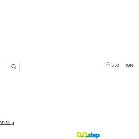
0,00
RON
 DD Step