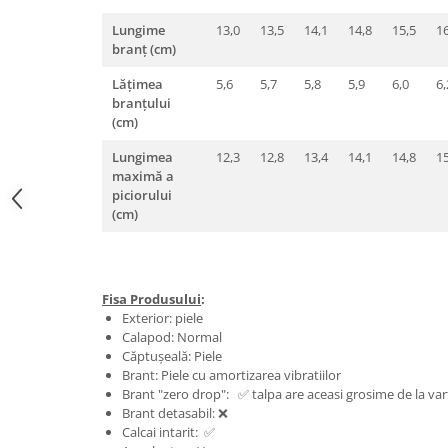
Lungime
13,0
13,5
14,1
14,8
15,5
16
branț (cm)
Lățimea
5,6
5,7
5,8
5,9
6,0
6,
branțului
(cm)
Lungimea
12,3
12,8
13,4
14,1
14,8
15
maximă a
piciorului
(cm)
Fisa Produsului
:
Exterior: piele
Calapod: Normal
Căptușeală: Piele
Brant: Piele cu amortizarea vibratiilor
Brant "zero drop": ✅ talpa are aceasi grosime de la varf
Brant detasabil: ❌
Calcai intarit: ✅