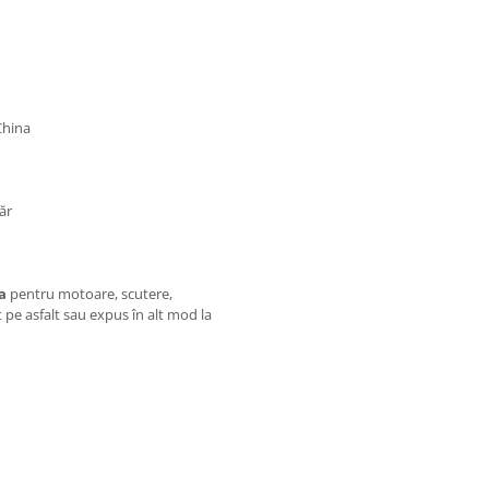
China
ăr
a
pentru motoare, scutere,
t pe asfalt sau expus în alt mod la