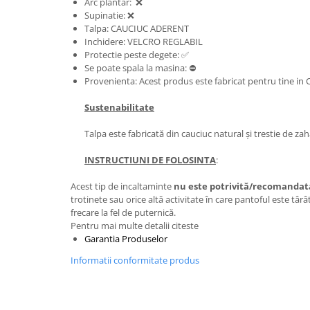
Arc plantar: ❌
Supinatie: ❌
Talpa: CAUCIUC ADERENT
Inchidere: VELCRO REGLABIL
Protectie peste degete: ✅
Se poate spala la masina: ⛔
Provenienta: Acest produs este fabricat pentru tine in 
Sustenabilitate
Talpa este fabricată din cauciuc natural și trestie de zah
INSTRUCTIUNI DE FOLOSINTA
:
Acest tip de incaltaminte
nu este potrivită/recomandat
trotinete sau orice altă activitate în care pantoful este târâ
frecare la fel de puternică.
Pentru mai multe detalii citeste
Garantia Produselor
Informatii conformitate produs