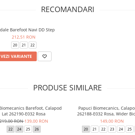
RECOMANDARI
dale Barefoot Navi DD Step
212,51 RON
20
21
22
VEZI VARIANTE
PRODUSE SIMILARE
 Biomecanics Barefoot, Calapod
Papuci Biomecanics, Calapo
Lat 262190-E032 Rosa
262188-E032 Rosa, Wider B
219,00 RON
139,00 RON
149,00 RON
22
24
25
26
20
21
22
23
24
25