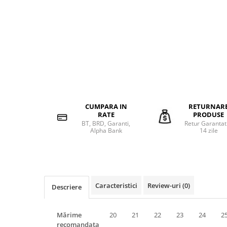
CUMPARA IN
RETURNAR
RATE
PRODUSE
BT, BRD, Garanti,
Retur Garantat
Alpha Bank
14 zile
Caracteristici
Review-uri
(0)
Descriere
Mărime
20
21
22
23
24
2
recomandata