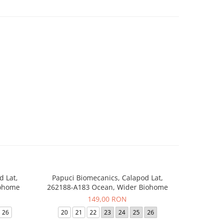
d Lat,
Papuci Biomecanics, Calapod Lat,
Sneaker
-20%
iohome
262188-A183 Ocean, Wider Biohome
262
149,00 RON
24
26
20
21
22
23
24
25
26
19