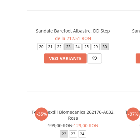
Sandale Barefoot Albastre, DD Step
San
de la 212,51 RON
20
21
22
23
24
25
29
30
VEZI VARIANTE
Tenisi Textili Biomecanics 262176-A032,
Tenisi
-35%
-37%
Rosa
199,00 RON
129,00 RON
22
23
24