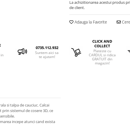
La achizitionarea acestui produs pr
de client.
Adauga la Favorite
Cere 
CLICK AND
E
COLLECT
0735.112.932
Plateste cu
Suntem aici sa
 in
CARDUL si ridica
te ajutam!
GRATUIT din
magazin!
la si talpa de cauciuc. Calcai
at prin sistemul de cosere 3D, ce
ensibile.
rmarea incepe atunci cand exista