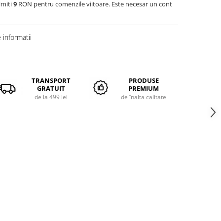
imiti
9
RON pentru comenzile viitoare. Este necesar un cont
informatii
TRANSPORT
PRODUSE
GRATUIT
PREMIUM
de la 499 lei
de înalta calitate