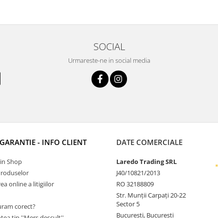
SOCIAL
Urmareste-ne in social media
 GARANTIE - INFO CLIENT
DATE COMERCIALE
Tin Shop
Laredo Trading SRL
Produselor
J40/10821/2013
a online a litigiilor
RO 32188809
Str. Munții Carpați 20-22
Sector 5
ram corect?
Bucuresti, Bucuresti
tea tip ''Mers descult''