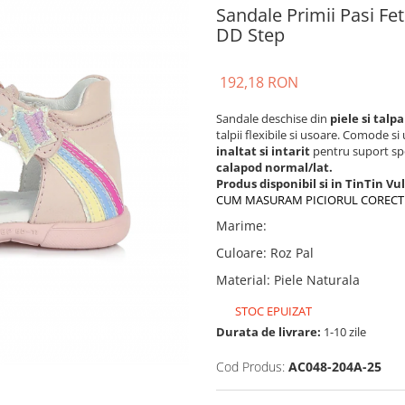
Sandale Primii Pasi Fe
DD Step
192,18 RON
Sandale deschise din
piele
si talp
talpii flexibile si usoare. Comode si
inaltat si intarit
pentru suport spo
calapod normal/lat.
Produs disponibil si in TinTin Vu
CUM MASURAM PICIORUL CORECT
Marime
:
Culoare
:
Roz Pal
Material
:
Piele Naturala
STOC EPUIZAT
Durata de livrare:
1-10 zile
Cod Produs:
AC048-204A-25