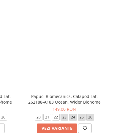
d Lat,
Papuci Biomecanics, Calapod Lat,
Sneaker
-20%
iohome
262188-A183 Ocean, Wider Biohome
262
149,00 RON
24
26
20
21
22
23
24
25
26
19
VEZI VARIANTE
V