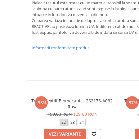
Pielea / tesutul este tratat cu un material sensibil la soare. C
schimba culoarea atunci cand sunt expuse la lumina soarel
intoarce in interior, va deveni alb din nou.
Culoarea variaza in functie de faptul ca sunt la umbra sau 
REACTIVE nu pastreaza lumina UV. Indiferent cat de mult s
fost expus, pantoful va deveni alb de indata ce sursa UV di
Informatii conformitate produs
Tenisi Textili Biomecanics 262176-A032,
Tenisi
-35%
-37%
Rosa
199,00 RON
129,00 RON
22
23
24
VEZI VARIANTE