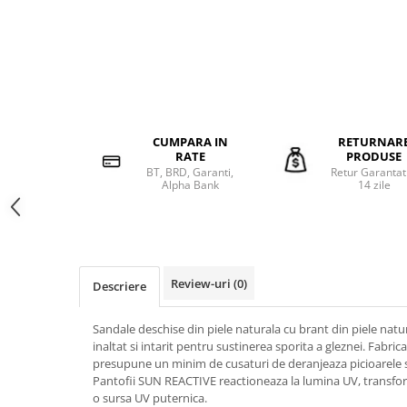
CUMPARA IN
RETURNAR
RATE
PRODUSE
BT, BRD, Garanti,
Retur Garantat
Alpha Bank
14 zile
Review-uri
(0)
Descriere
Sandale deschise din piele naturala cu brant din piele natura
inaltat si intarit pentru sustinerea sporita a gleznei. Fabric
presupune un minim de cusaturi de deranjeaza picioarele s
Pantofii SUN REACTIVE reactioneaza la lumina UV, transfo
o sursa UV puternica.