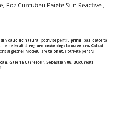
te, Roz Curcubeu Paiete Sun Reactive ,
a din cauciuc natural
potrivite
pentru
primii pasi
datorita
 usor de incaltat,
reglare peste degete cu velcro. Calcai
rit al gleznei. Modelul are
talonet.
Potrivite pentru
lcan, Galeria Carrefour, Sebastian 88, Bucuresti
!