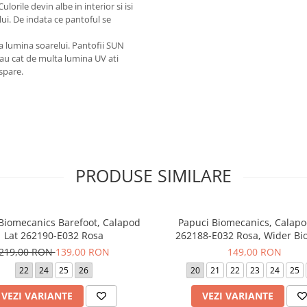
ulorile devin albe in interior si isi
ui. De indata ce pantoful se
la lumina soarelui. Pantofii SUN
au cat de multa lumina UV ati
spare.
PRODUSE SIMILARE
 Biomecanics Barefoot, Calapod
Papuci Biomecanics, Calapo
Lat 262190-E032 Rosa
262188-E032 Rosa, Wider B
219,00 RON
139,00 RON
149,00 RON
22
24
25
26
20
21
22
23
24
25
VEZI VARIANTE
VEZI VARIANTE