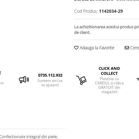
Cod Produs:
1142034-29
La achizitionarea acestui produs pr
de client.
Adauga la Favorite
Cere 
CLICK AND
E
COLLECT
0735.112.932
Plateste cu
Suntem aici sa
 in
CARDUL si ridica
te ajutam!
GRATUIT din
magazin!
Confectionate integral din piele,