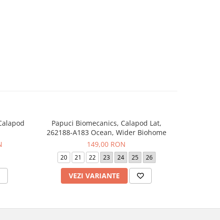
 Calapod
Papuci Biomecanics, Calapod Lat,
Sneaker
-20%
262188-A183 Ocean, Wider Biohome
262
N
149,00 RON
24
20
21
22
23
24
25
26
19
VEZI VARIANTE
V