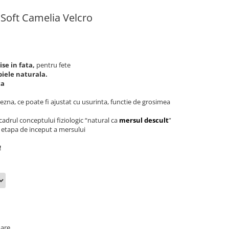
 Soft Camelia Velcro
se in fata,
pentru fete
iele naturala.
ta
ezna, ce poate fi ajustat cu usurinta, functie de grosimea
 cadrul conceptului fiziologic “natural ca
mersul descult
”
 etapa de inceput a mersului
!
oare