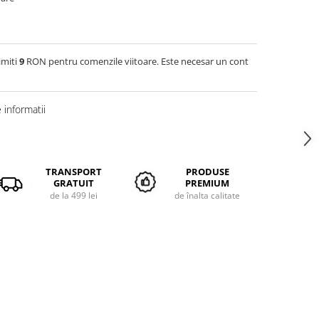
imiti
9
RON pentru comenzile viitoare. Este necesar un cont
informatii
TRANSPORT
PRODUSE
GRATUIT
PREMIUM
de la 499 lei
de înalta calitate