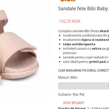
Sandale fete Bibi Baby
192,39 RON
Cumpăra sandale Bibi Shoes
deschi
Incaltaminte confectionate din
p
incaltaminte
lejera si rezisten
talpa antiderapanta
inchiderii usoara cu
velcro
pe gl
piciorului
sandale pentru copii realizati in
sunt ideali pentru
primii pasi
si
CUM MASURAM PICIORUL CORECT
Masuri Bibi
:
Culoare
:
Roz Pal
STOC EPUIZAT
Durata de livrare:
2 - 3 zile lucrat