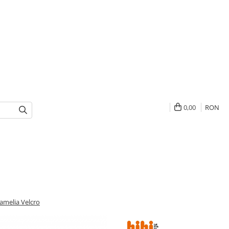
0,00
RON
Camelia Velcro