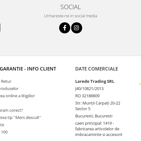
SOCIAL
Urmareste-ne in social media
 GARANTIE - INFO CLIENT
DATE COMERCIALE
e Retur
Laredo Trading SRL
Produselor
J40/10821/2013
a online a litigiilor
RO 32188809
Str. Munții Carpați 20-22
Sector 5
ram corect?
Bucuresti, Bucuresti
tea tip ''Mers descult''
caen principal: 1419 -
ate
fabricarea articolelor de
 100
imbracaminte si accesorii