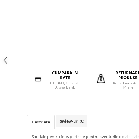
CUMPARA IN
RETURNAR
RATE
PRODUSE
BT, BRD, Garanti,
Retur Garantat
Alpha Bank
14 zile
Review-uri
(0)
Descriere
Sandale pentru fete, perfecte pentru aventurile de zi cu zi. 