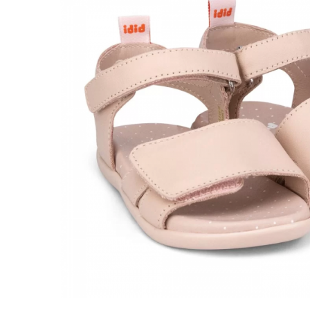
School Colection
Tenisi