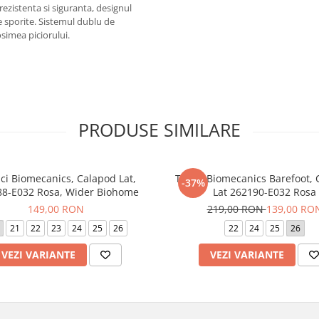
rezistenta si siguranta, designul
e sporite. Sistemul dublu de
osimea piciorului.
PRODUSE SIMILARE
ci Biomecanics, Calapod Lat,
Tenisi Biomecanics Barefoot,
-37%
8-E032 Rosa, Wider Biohome
Lat 262190-E032 Rosa
149,00 RON
219,00 RON
139,00 RO
21
22
23
24
25
26
22
24
25
26
VEZI VARIANTE
VEZI VARIANTE