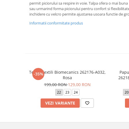
permit piciorului sa respire in voie. Talpa ofera o mai buna 
sau urmarind forma piciorului pentru confort si flexibilitat
inchidere cu velcro permite ajustarea usoara functie de gr
Informatii conformitate produs
Tenisi Textili Biomecanics 262176-A032,
Papu
-35%
Rosa
26218
199,00 RON
129,00 RON
22
23
24
20
VEZI VARIANTE