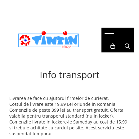
Încălțăminte copii
Branduri
Colectii botez
Imbracaminte de scoala
Imbracaminte casual
Incaltaminte primii pasi
Agatha Ruiz de la Prada
Trusouri botez
Accesorii Par
Rochite & fustite
Sandale primii pasi
Agbo
Lumanari botez
Pantaloni & bluze
Pantofi primii pași
Biomecanics
Accesorii Botez & Aniversari
Caciuli & Fulare
Ghete & Cizme Primii Pasi
Bogs Footware
Costume botez baieti
Dresuri & sosete
Accesorii
Info transport
DD Step
II si costume populare
Sosete & Dresuri Merino
Barefoot
Imbracaminte Bebelusi
Dodo Shoes
Rochii botez fetite
Cizme ploaie
Serbari
Froddo
impermeabile
Livrarea se face cu ajutorul firmelor de curierat.
Geox
Costul de livrare este 19.99 Lei oriunde in Romania
Incaltaminte cu Luminite
Comenzile de peste 399 lei au transport gratuit. Oferta
TinTin Shop
Incaltaminte Interior
valabila pentru transporul standard (nu in locker).
Victoria
Comenzile livrate in lockere-le Sameday au cost de 15.99
Incaltaminte supinata
si trebuie achitate cu cardul pe site. Acest serviciu este
suspendat temporar.
School Colection