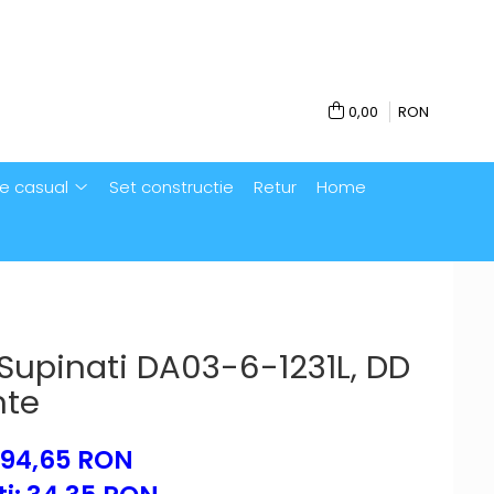
0,00
RON
e casual
Set constructie
Retur
Home
Supinati DA03-6-1231L, DD
nte
194,65 RON