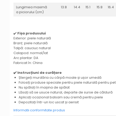
Lungimea maximă
13.8
14.4
15.1
15.8
16.4
a piciorului (cm)
✔️
Fișa produsului
Exterior: piele naturală
Branț: piele naturală
Talpă: cauciuc natural
Calapod: normal/lat
Arc plantar: DA
Fabricat în: China
✔️ Instrucțiuni de curățare
Ștergeți murdăria cu cârpă moale și ușor umedă
Folosiți produse speciale pentru piele naturală pentru pe
Nu spălați în mașina de spălat
Lăsați să se usuce natural, departe de surse de căldură
Aplicați ocazional balsam sau cremă pentru piele
Depozitați într-un loc uscat și aerisit
Informatii conformitate produs