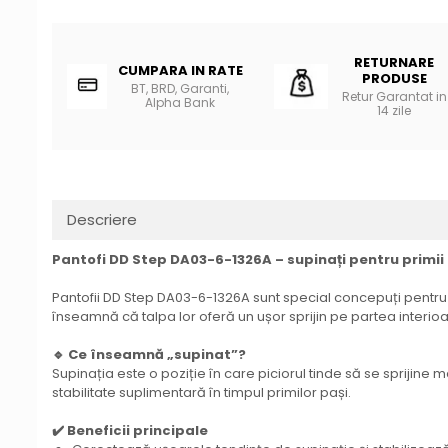
RETURNARE
CUMPARA IN RATE
PRODUSE
BT, BRD, Garanti,
Retur Garantat in
Alpha Bank
14 zile
Descriere
Pantofi DD Step DA03-6-1326A – supinați pentru primii
Pantofii DD Step DA03-6-1326A sunt special concepuți pentru co
înseamnă că talpa lor oferă un ușor sprijin pe partea interioar
🔹 Ce înseamnă „supinat”?
Supinația este o poziție în care piciorul tinde să se sprijine
stabilitate suplimentară în timpul primilor pași.
✔️ Beneficii principale