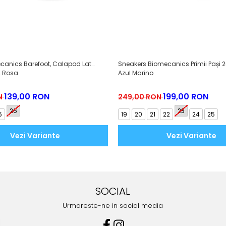
ecanics Barefoot, Calapod Lat
Sneakers Biomecanics Primii Pași
2 Rosa
Azul Marino
139,00 RON
199,00 RON
N
249,00 RON
26
23
5
19
20
21
22
24
25
Vezi Variante
Vezi Variante
SOCIAL
Urmareste-ne in social media