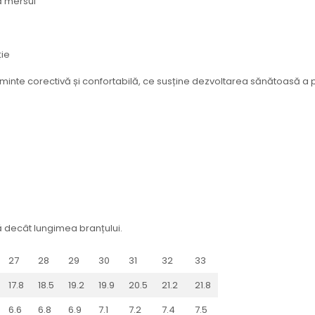
ă mersul
ție
inte corectivă și confortabilă, ce susține dezvoltarea sănătoasă a pic
tă decât lungimea branțului.
27
28
29
30
31
32
33
17.8
18.5
19.2
19.9
20.5
21.2
21.8
6.6
6.8
6.9
7.1
7.2
7.4
7.5