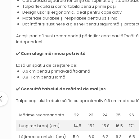
Corectează ușoarele tendințe de supinație și stabilizeaz
Talpă flexibilă și confortabilă pentru primii pași
Design ușor și ergonomic, ideal pentru copii activi
Materiale durabile și respirabile pentru uz zilnic
Bot întărit și susținere a gleznei pentru siguranță și protec
Acești pantofi sunt recomandați părinților care caută încălțăm
independent.
✔️ Cum alegi mărimea potrivită
Lasă un spațiu de creștere de:
0,6 cm pentru primăvară/toamnă
0,8–1 cm pentru iarnă
✔️ Consultă tabelul de mărimi de mai jos.
Talpa copilului trebuie să fie cu aproximativ 0,6 cm mai scur
Mărime recomandata
22
23
24
25
26
Lungime branț (cm)
14,5
15.1
15.8
16.5
17.1
Lățimea branțului (cm)
5.9
6.0
6.2
6.3
6.5