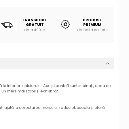
TRANSPORT
PRODUSE
GRATUIT
PREMIUM
de la 499 lei
de înalta calitate
a interiorul piciorului. Acești pantofi sunt supinați, ceea ce
un mers mai stabil și echilibrat.
nați ajută la corectarea mersului, reduc oboseala și oferă