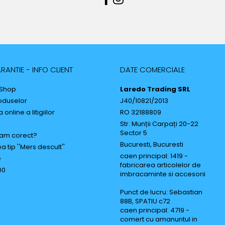
RANTIE - INFO CLIENT
DATE COMERCIALE
 Shop
Laredo Trading SRL
oduselor
J40/10821/2013
online a litigiilor
RO 32188809
Str. Munții Carpați 20-22
Sector 5
am corect?
Bucuresti, Bucuresti
a tip ''Mers descult''
caen principal: 1419 -
e
fabricarea articolelor de
00
imbracaminte si accesorii
Punct de lucru: Sebastian
88B, SPATIU c72
caen principal: 4719 -
comert cu amanuntul in