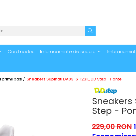
Card cadou
Imbracaminte de scoala
Imbracamint
i primii pași /
Sneakers Supinati DA03-6-1231L, DD Step - Ponte
Sneakers 
Step - Po
229,00 RON