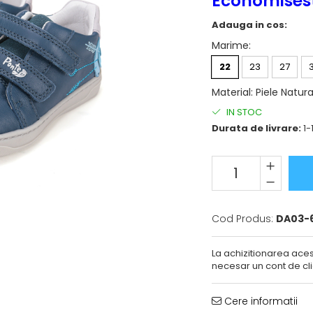
Economisest
Adauga in cos:
Marime
:
22
23
27
Material
:
Piele Natura
IN STOC
Durata de livrare:
1-1
Cod Produs:
DA03-6
La achizitionarea aces
necesar un cont de cli
Cere informatii