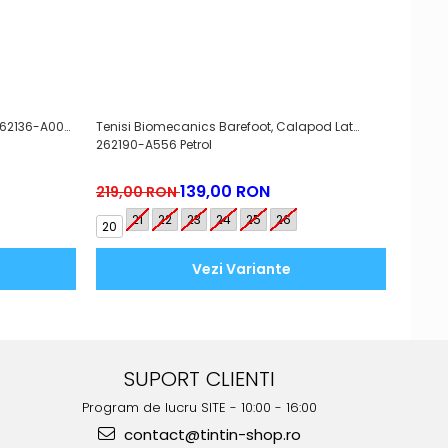
 262136-A008
Tenisi Biomecanics Barefoot, Calapod Lat
Sneak
262190-A556 Petrol
139,00 RON
219,00 RON
289,
21
22
23
24
25
26
25
20
Vezi Variante
SUPORT CLIENTI
Program de lucru SITE - 10:00 - 16:00
contact@tintin-shop.ro