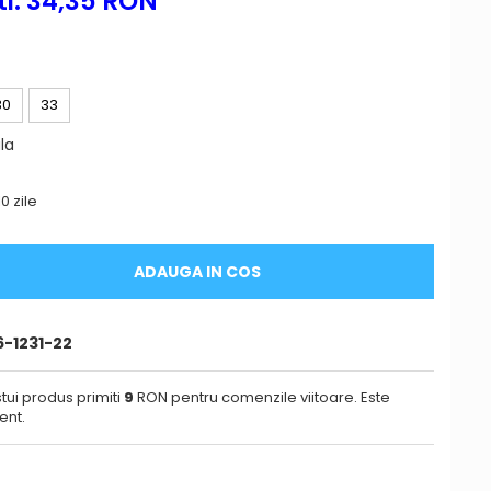
i:
34,35
RON
30
33
la
0 zile
ADAUGA IN COS
-1231-22
tui produs primiti
9
RON pentru comenzile viitoare. Este
ent.