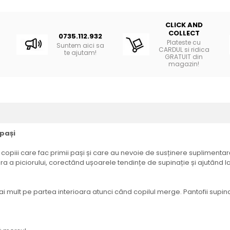
CLICK AND
COLLECT
0735.112.932
Plateste cu
Suntem aici sa
CARDUL si ridica
te ajutam!
GRATUIT din
magazin!
 pași
piii care fac primii pași și care au nevoie de susținere suplimentară l
a a piciorului, corectând ușoarele tendințe de supinație și ajutând la 
 mai mult pe partea interioara atunci când copilul merge. Pantofii supi