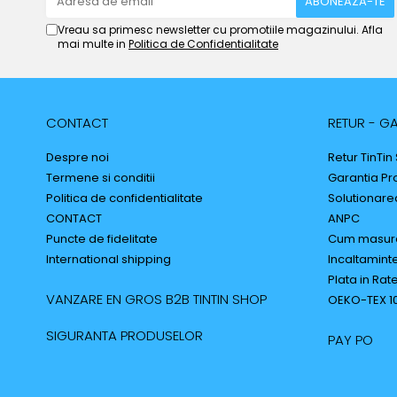
Vreau sa primesc newsletter cu promotiile magazinului. Afla
mai multe in
Politica de Confidentialitate
CONTACT
RETUR - GA
Despre noi
Retur TinTin
Termene si conditii
Garantia Pr
Politica de confidentialitate
Solutionarea 
CONTACT
ANPC
Puncte de fidelitate
Cum masur
International shipping
Incaltaminte
Plata in Rat
VANZARE EN GROS B2B TINTIN SHOP
OEKO-TEX 1
SIGURANTA PRODUSELOR
PAY PO