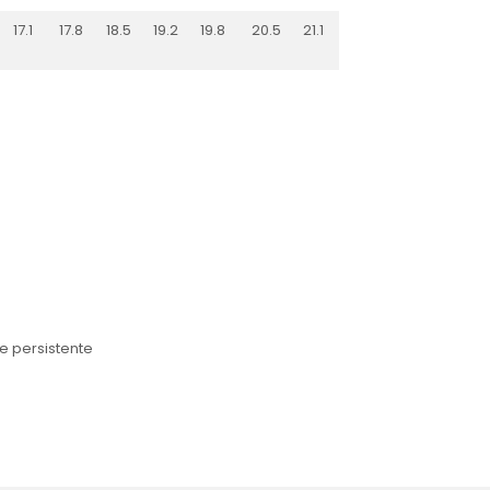
17.1
17.8
18.5
19.2
19.8
20.5
21.1
te persistente