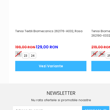
Tenisi Textili Biomecanics 262176-A032, Rosa
Tenisi Biom
262190-E03
129,00 RON
199,00 RON
219,00 RO
22
22
24
23
24
2
Vezi Variante
NEWSLETTER
Nu rata ofertele si promotiile noastre